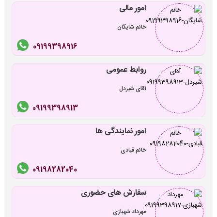
امور مالی
خانم شایگان
09199398916
روابط عمومی
آقای شیردل
09199398913
امور نمایندگی ها
خانم قبادی
09198282040
سفارش های حضوری
مهرداد شهبازی