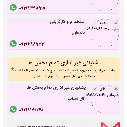
09199398917
استخدام و کارگزینی
خانم علوی
09196889330
پشتیانی غیر اداری تمام بخش ها
ساعات غیر اداری (همه روزه 6 عصر تا 12 شب، پنج شنبه ها 3 عصر تا 12 شب و
جمعه ها و روزهای تعطیل از 9 صبح تا 12 شب)
پشتیبان غیر اداری تمام بخش ها
آقای شیدایی
09199170040