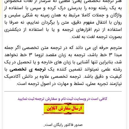
هنر ترجمه تخصصی یعنی: مطلبی که سرشار از لغات مخصوص
ررویا عبدالهی
: سفارش ترجمه، شما ثبت شد به زودی توسط اپراتور بررسی خواهد شد. -
( جمعه
به یک رشته بوده را بدرستی درک کرده و سپس با استفاده از
۰۵/۰۵/۱۶ ۱۷:۵۶:۵۰)
واژگان و جملات کاملا مرتبط به همان زمینه به شکلی سلیس و
امیر باخدا
: پیش فاکتور شما با موفقیت پرداخت شد و سفارش تایپ، صفحه آرایی شما در حال
انجام است. -
( جمعه ۰۵/۰۵/۱۶ ۱۷:۴۸:۴۳)
روان با انتقال مفهوم دقیق، متن را برگردان نماییم، نه صرفا با
امیر باخدا
: پیش فاکتور شما با موفقیت پرداخت شد و سفارش تایپ، صفحه آرایی شما در حال
استفاده از نرم افزارهای ترجمه و یا با استفاده از دیکشنری
انجام است. -
( جمعه ۰۵/۰۵/۱۶ ۱۷:۴۶:۳۵)
بصورت ترجمه لغت به لغت.
مترجم حرفه ای می داند که در ترجمه متن تخصصی اگر جمله
مبدا 3 خط باشد، ترجمه به زبان مقصد لزوما 3 خط نخواهد
شد، بنابراین تنها آشنایی با زبان های خارجه و یا تحصیل در یک
رشته علمی نمیتواند تضمین کننده یک
ترجمه ی تخصصی
با
کیفیت و دقیق باشد. ترجمه تخصصی علاوه بر دانش آکادمیک
نیازمند تجربه عملی،
تسلط و مهارت در اصول ترجمه است.
کافی است در وبسایت ثبت نام و سفارش ترجمه ثبت نمایید
صدور فاکتور رایگان است