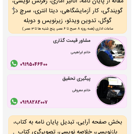
مقاله از پایان نامه، آنالیز آماری، رفرنس نویسی،
گویندگی، کار آزمایشگاهی، دیتا انتری، سرچ در
گوگل، تدوین ویدئو، زیرنویس و دوبله
ساعات اداری (همه روزه 8 صبح تا 6 عصر، پنج شنبه ها تا 3 عصر )
مشاور قیمت گذاری
خانم ابراهیمی
09195046400
پیگیری تحقیق
خانم معروفی
09198282007
بخش صفحه آرایی، تبدیل پایان نامه به کتاب،
بازنویسی، خلاصه نویسی، تصویرگری کتاب