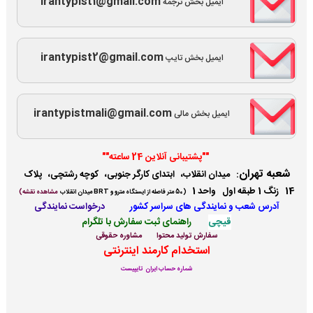
irantypist1@gmail.com
ایمیل بخش ترجمه
irantypist2@gmail.com
ایمیل بخش تایپ
irantypistmali@gmail.com
ایمیل بخش مالی
""پشتیبانی آنلاین 24 ساعته""
شعبه تهران
:
میدان انقلاب، ابتدای کارگر جنوبی، کوچه رشتچی، پلاک
14 زنگ 1 طبقه اول واحد 1
(
50 متر فاصله از ایستگاه مترو و BRT میدان انقلاب
مشاهده نقشه)
آدرس شعب و نمایندگی ها
ی سراسر کشور
درخواست نمایندگی
قیچی
راهنمای ثبت سفارش با تلگرام
سفارش تولید محتوا
مشاوره حقوقی
استخدام کارمند اینترنتی
شماره حساب ایران تایپیست