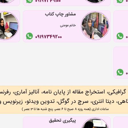
09197349100
مشاور چاپ کتاب
خانم مومنی
09197349200
0
فیکی، استخراج مقاله از پایان نامه، آنالیز آماری، رفر
هی، دیتا انتری، سرچ در گوگل، تدوین ویدئو، زیرنویس و 
ساعات اداری (همه روزه 8 صبح تا 6 عصر، پنج شنبه ها تا 3 عصر )
پیگیری تحقیق