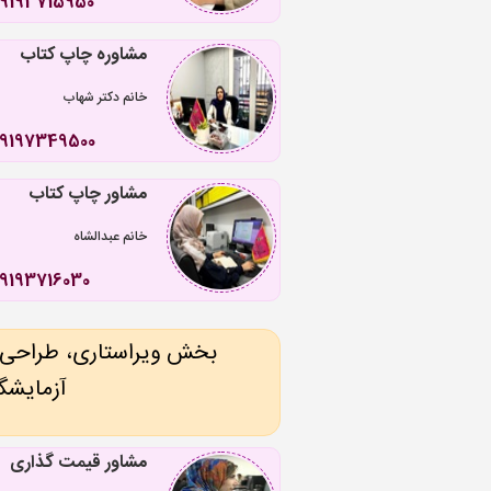
09193715950
مشاوره چاپ کتاب
خانم دکتر شهاب
09197349500
مشاور چاپ کتاب
خانم عبدالشاه
9193716030
بخش ویراستاری، طراحی گرا
آزمایشگا
مشاور قیمت گذاری