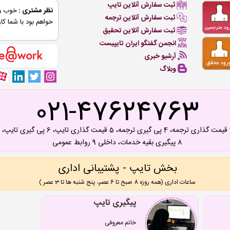
ثبت سفارش آنلاین تایپ
نظر مشتری :
خوب و 
ثبت سفارش آنلاین ترجمه
خواهم بود با شما کار
ثبت سفارش آنلاین تحقیق
انجمن گفتگو ایران تایپیست
آرشیو خبری
وبلاگ
021-47624763
8 پیگیری بقیه خدمات، داخلی 9 روابط عمومی
بخش تایپ - پشتیبانی اداری
ساعات اداری (همه روزه 8 صبح تا 6 عصر، پنج شنبه ها تا 3 عصر )
پیگیری تایپ
خانم معروفی