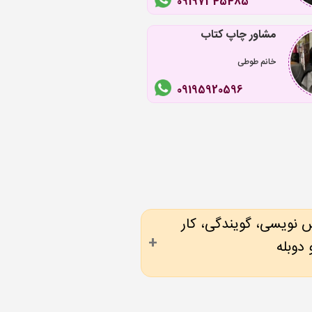
09197345485
مشاور چاپ کتاب
خانم طوطی
09195920596
نس نویسی، گویندگی، کار
دوبله