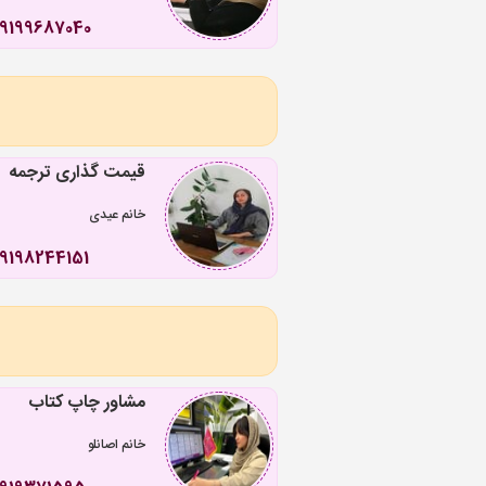
09199687040
قیمت گذاری ترجمه
خانم عیدی
9198244151
مشاور چاپ کتاب
خانم اصانلو