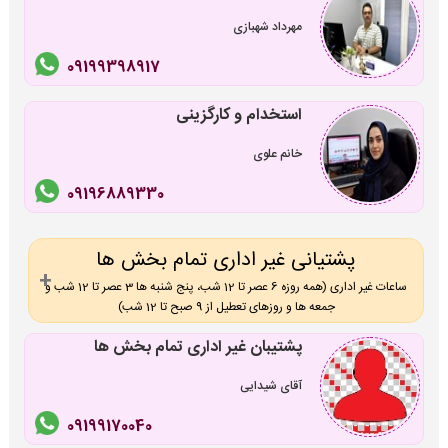
مهرداد شهبازی
09199398917
استخدام و کارگزینی
خانم علوی
09196889330
پشتیانی غیر اداری تمام بخش ها
ساعات غیر اداری (همه روزه 6 عصر تا 12 شب، پنج شنبه ها 3 عصر تا 12 شب و
جمعه ها و روزهای تعطیل از 9 صبح تا 12 شب)
پشتیبان غیر اداری تمام بخش ها
آقای شیدایی
09199170040