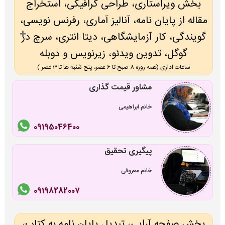
بخش ویراستاری، طراحی گرافیکی، استخراج
مقاله از پایان نامه، آنالیز آماری، رفرنس نویسی،
گویندگی، کار آزمایشگاهی، دیتا انتری، سرچ در
گوگل، تدوین ویدئو، زیرنویس و دوبله
ساعات اداری (همه روزه 8 صبح تا 6 عصر، پنج شنبه ها تا 3 عصر )
مشاور قیمت گذاری
خانم ابراهیمی
09195046400
پیگیری تحقیق
خانم معروفی
09198282007
بخش صفحه آرایی، تبدیل پایان نامه به کتاب،