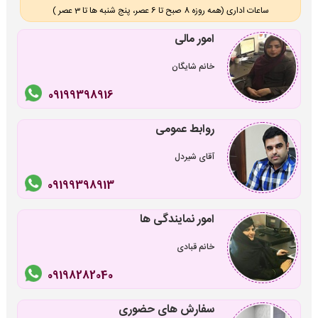
ساعات اداری (همه روزه 8 صبح تا 6 عصر، پنج شنبه ها تا 3 عصر )
امور مالی
خانم شایگان
09199398916
روابط عمومی
آقای شیردل
09199398913
امور نمایندگی ها
خانم قبادی
09198282040
سفارش های حضوری