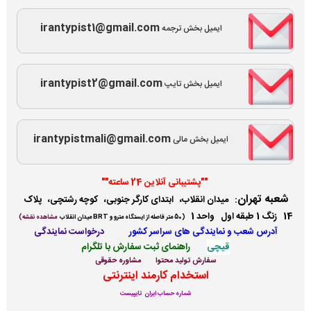
irantypist1@gmail.com
ایمیل بخش ترجمه
irantypist2@gmail.com
ایمیل بخش تایپ
irantypistmali@gmail.com
ایمیل بخش مالی
""پشتیبانی آنلاین 24 ساعته""
شعبه تهران
:
میدان انقلاب، ابتدای کارگر جنوبی، کوچه رشتچی، پلاک
14 زنگ 1 طبقه اول واحد 1
(
50 متر فاصله از ایستگاه مترو و BRT میدان انقلاب
مشاهده نقشه)
آدرس شعب و نمایندگی ها
ی سراسر کشور
درخواست نمایندگی
قیچی
راهنمای ثبت سفارش با تلگرام
سفارش تولید محتوا
مشاوره حقوقی
استخدام کارمند اینترنتی
شماره حساب ایران تایپیست