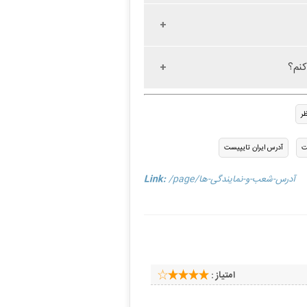
کنم؟
ت
آدرس ایران تایپیست
/page/آدرس-شعب-و-نمایندگی-ها
Link:
امتیاز :