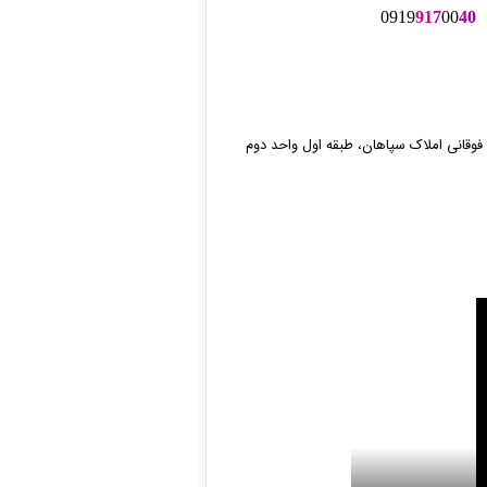
0919
917
00
40
 فوقانی املاک سپاهان، طبقه اول واحد دوم