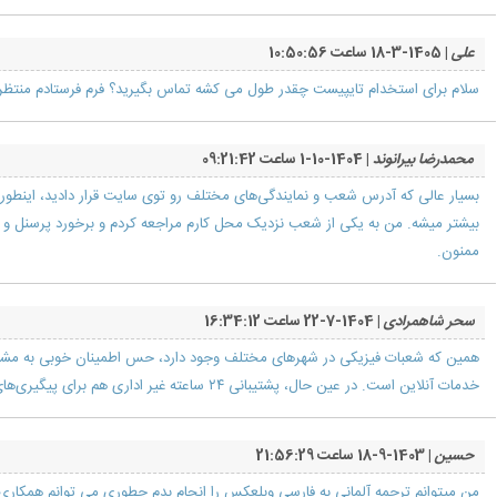
علی
| 1405-3-18 ساعت 10:50:56
سلام برای استخدام تایپیست چقدر طول می کشه تماس بگیرید؟ فرم فرستادم منتظر 
محمدرضا بیرانوند
| 1404-10-1 ساعت 09:21:42
بسیار عالی که آدرس شعب و نمایندگی‌های مختلف رو توی سایت قرار دادید، اینطو
بیشتر میشه. من به یکی از شعب نزدیک محل کارم مراجعه کردم و برخورد پرسنل و سرع
ممنون.
سحر شاهمرادی
| 1404-7-22 ساعت 16:34:12
همین که شعبات فیزیکی در شهرهای مختلف وجود دارد، حس اطمینان خوبی به مش
خدمات آنلاین است. در عین حال، پشتیبانی ۲۴ ساعته غیر اداری هم برای پیگیری‌های ضروری کار را راحت کرده
حسین
| 1403-9-18 ساعت 21:56:29
من میتوانم ترجمه آلمانی به فارسی وبلعکس را انجام بدم چطوری می توانم همکاری