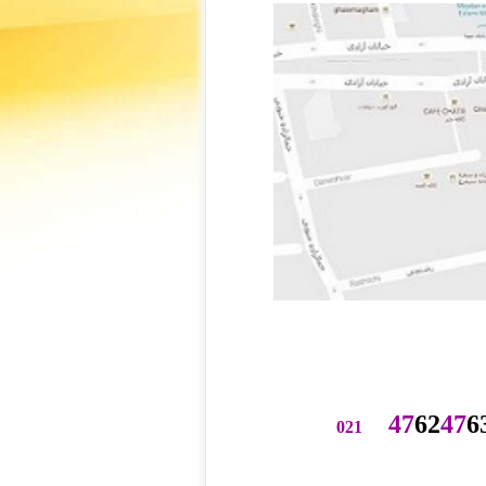
47
62
47
6
021