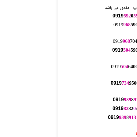
 اپ مقدور می باشد
0919
592
0
5
0919
968
59
0919
968
70
0919
504
59
0919
504
640
0919
734
950
0919
939
8
9
0919
82
82
0
0919
939
8
913