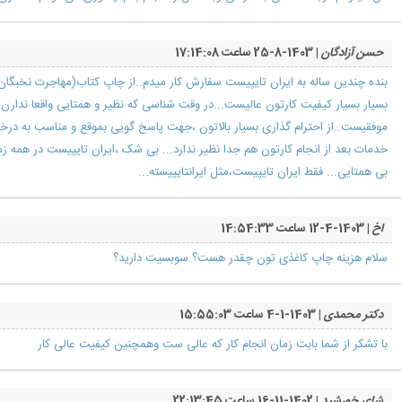
حسن آزادگان
| 1403-8-25 ساعت 17:14:08
بنده چندین ساله به ایران تایپیست سفارش کار میدم..از چاپ کتاب(مهاجرت نخبگان و 
بسیار بسیار کیفیت کارتون عالیست...در وقت شناسی که نظیر و همتایی واقعا ندارن 
موفقیست..از احترام گذاری بسیار بالاتون ،جهت پاسخ گویی بموقع و مناسب به در
خدمات بعد از انجام کارتون هم جدا نظیر ندارد... بی شک ،ایران تایپیست در همه زمین
بی همتایی... فقط ایران تایپیست،مثل ایرانتایپیسته...
اخ
| 1403-4-12 ساعت 14:54:33
سلام هزینه چاپ کاغذی تون چقدر هست؟ سوبسیت دارید؟
دکتر محمدی
| 1403-1-4 ساعت 15:55:03
با تشکر از شما بابت زمان انجام کار که عالی ست وهمچنین کیفیت عالی کار
شاعر خورشید
| 1402-11-16 ساعت 22:13:45