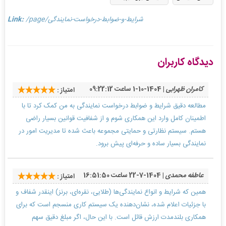
/page/شرایط-و-ضوابط-درخواست-نمایندگی
Link:
دیدگاه کاربران
کامران ظهرابی
| 1404-10-1 ساعت 09:22:12
امتیاز :
مطالعه دقیق شرایط و ضوابط درخواست نمایندگی به من کمک کرد تا با
اطمینان کامل وارد این همکاری شوم و از شفافیت قوانین بسیار راضی
هستم. سیستم نظارتی و حمایتی مجموعه باعث شده تا مدیریت امور در
نمایندگی بسیار ساده و حرفه‌ای پیش برود.
عاطفه محمدی
| 1404-7-22 ساعت 16:51:50
امتیاز :
همین که شرایط و انواع نمایندگی‌ها (طلایی، نقره‌ای، برنز) اینقدر شفاف و
با جزئیات اعلام شده، نشان‌دهنده یک سیستم کاری منسجم است که برای
همکاری بلندمدت ارزش قائل است. با این حال، اگر مبلغ دقیق سهم