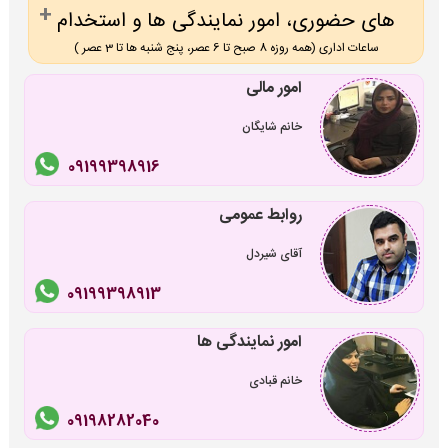
های حضوری، امور نمایندگی ها و استخدام
ساعات اداری (همه روزه 8 صبح تا 6 عصر، پنج شنبه ها تا 3 عصر )
امور مالی
خانم شایگان
09199398916
روابط عمومی
آقای شیردل
09199398913
امور نمایندگی ها
خانم قبادی
09198282040