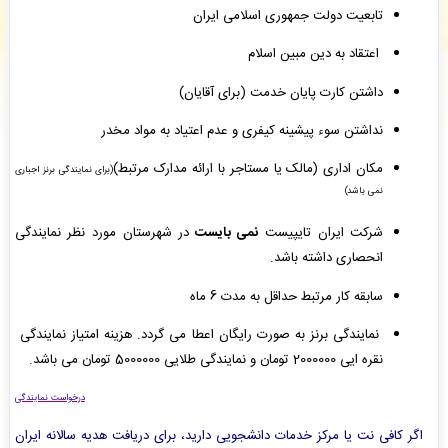
علی احمد زاده
: پیش فاکتور شما با موفقیت پرداخت شد و سفارش تایپ، صفحه آرایی شما در
تابعیت دولت جمهوری اسلامی ایران
حال انجام است. -
( پنجشنبه ۰۵/۰۵/۱۵ ۱۴:۱۳:۲۴)
اعتقاد به دین مبین اسلام
جعفر نیازی
: پیش فاکتور شما با موفقیت پرداخت شد و سفارش تایپ، صفحه آرایی شما در حال
انجام است. -
( پنجشنبه ۰۵/۰۵/۱۵ ۱۴:۰۵:۳۸)
داشتن کارت پایان خدمت (برای آقایان)
علی احمد زاده
: سفارش تایپ، صفحه آرایی شما ثبت شد به زودی توسط اپراتور بررسی خواهد
شد. -
( پنجشنبه ۰۵/۰۵/۱۵ ۱۴:۰۱:۵۱)
نداشتن سوء پیشینه کیفری و عدم اعتیاد به مواد مخدر
مکان اداری (مالک یا مستاجر با ارائه مدارک مرتبط)
(برای نمایندگی برنز اجباری
نمی باشد)
شرکت ایران تایپیست
نمی بایست
در شهرستان مورد نظر نمایندگی
انحصاری داشته باشد.
سابقه کار مرتبط حداقل به مدت 6 ماه
نمایندگی برنز به صورت رایگان اعطا می گردد. هزینه امتیاز نمایندگی
نقره ایی 2000000 تومان و نمایندگی طلایی 5000000 تومان می باشد.
درخواست نمایندگی
اگر کافی نت یا مرکز خدمات دانشجویی دارید، برای دریافت هدیه سالانه ایران