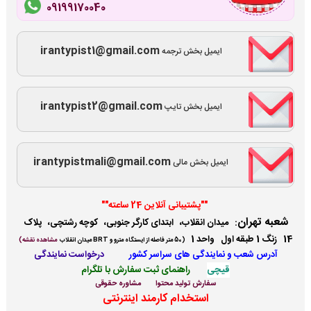
09199170040
irantypist1@gmail.com
ایمیل بخش ترجمه
irantypist2@gmail.com
ایمیل بخش تایپ
irantypistmali@gmail.com
ایمیل بخش مالی
""پشتیبانی آنلاین 24 ساعته""
شعبه تهران
:
میدان انقلاب، ابتدای کارگر جنوبی، کوچه رشتچی، پلاک
14 زنگ 1 طبقه اول واحد 1
(
50 متر فاصله از ایستگاه مترو و BRT میدان انقلاب
مشاهده نقشه)
آدرس شعب و نمایندگی ها
ی سراسر کشور
درخواست نمایندگی
قیچی
راهنمای ثبت سفارش با تلگرام
سفارش تولید محتوا
مشاوره حقوقی
استخدام کارمند اینترنتی