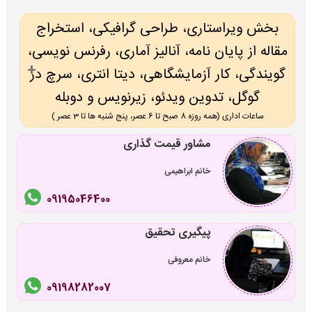
بخش ویراستاری، طراحی گرافیکی، استخراج
مقاله از پایان نامه، آنالیز آماری، رفرنس نویسی،
گویندگی، کار آزمایشگاهی، دیتا انتری، سرچ در
گوگل، تدوین ویدئو، زیرنویس و دوبله
ساعات اداری (همه روزه 8 صبح تا 6 عصر، پنج شنبه ها تا 3 عصر )
مشاور قیمت گذاری
خانم ابراهیمی
09195046400
پیگیری تحقیق
خانم معروفی
09198282007