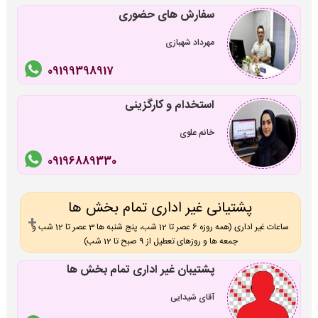
سفارش های حضوری
مهرداد شهبازی
09199398917
استخدام و کارگزینی
خانم علوی
09196889330
پشتیانی غیر اداری تمام بخش ها
ساعات غیر اداری (همه روزه 6 عصر تا 12 شب، پنج شنبه ها 3 عصر تا 12 شب و
جمعه ها و روزهای تعطیل از 9 صبح تا 12 شب)
پشتیبان غیر اداری تمام بخش ها
آقای شیدایی