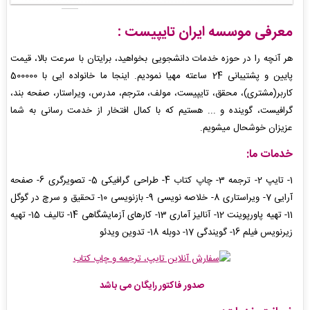
معرفی موسسه ایران تایپیست :
هر آنچه را در حوزه خدمات دانشجویی بخواهید، برایتان با سرعت بالا، قیمت
پایین و پشتیبانی 24 ساعته مهیا نمودیم. اینجا ما خانواده ایی با 500000
کاربر(مشتری)، محقق، تایپیست، مولف، مترجم، مدرس، ویراستار، صفحه بند،
گرافیست، گوینده و ... هستیم که با کمال افتخار از خدمت رسانی به شما
عزیزان خوشحال میشویم.
خدمات ما:
1- تایپ 2- ترجمه 3- چاپ کتاب 4- طراحی گرافیکی 5- تصویرگری 6- صفحه
آرایی 7- ویراستاری 8- خلاصه نویسی 9- بازنویسی 10- تحقیق و سرچ در گوگل
11- تهیه پاورپوینت 12- آنالیز آماری 13- کارهای آزمایشگاهی 14- تالیف 15- تهیه
زیرنویس فیلم 16- گویندگی 17- دوبله 18- تدوین ویدئو
صدور فاکتور رایگان می باشد