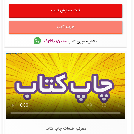
ثبت سفارش تایپ
هزینه تایپ
مشاوره فوری تایپ
09199687040
معرفی خدمات چاپ کتاب