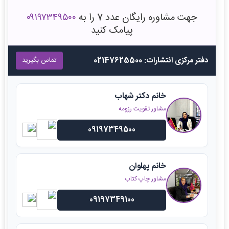
جهت مشاوره رایگان عدد 7 را به
۰۹۱۹۷۳۴۹۵۰۰
پیامک کنید
دفتر مرکزی انتشارات: 02147625500
تماس بگیرید
خانم دکتر شهاب
مشاور تقویت رزومه
09197349500
خانم پهلوان
مشاور چاپ کتاب
09197349100