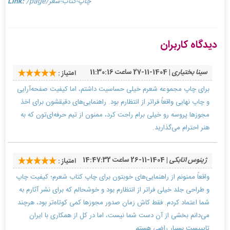
/page/چاپ-کتاب-شعر
Link:
دیدگاه کاربران
سینا بختیاری
| 1404-11-27 ساعت 11:30:16
امتیاز :
برای چاپ مجموعه شعرم خیلی حساسیت داشتم، اما کیفیت صفحه‌آرایی
و چاپ نهایی واقعاً فراتر از انتظارم بود. راهنمایی‌های دقیقشون برای اخذ
مجوزها پروسه رو خیلی برام راحت کرد، ممنون از تیم حرفه‌ای‌تون که به
هنر احترام می‌گذارید.
ژینوس اتابکی
| 1404-11-26 ساعت 14:47:32
امتیاز :
واقعاً ممنونم از راهنمایی‌های خوبتون برای چاپ کتاب شعرم؛ کیفیت چاپ
و طراحی جلد خیلی فراتر از انتظارم بود و خوشحالم که برای نشر آثارم به
شما اعتماد کردم. فقط کاش زمان صدور مجوزها کمی کوتاه‌تر بود، هرچند
می‌دانم بخشی از آن دست شما نیست، اما در کل از همکاری با ایران
تایپیست بسیار راضی هستم.