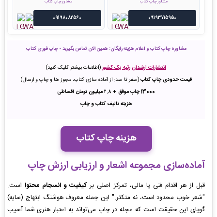
مشاور چاپ کتاب
مشاور چاپ کتاب
09198082560
09193715950
مشاوره چاپ کتاب و اعلام هزینه رایگان: همین الان تماس بگیرید - چاپ فوری کتاب
انتشارات ارشدان رتبه یک کشور
(اطلاعات بیشتر کلیک کنید)
قیمت حدودی چاپ کتاب
(صفر تا صد: از آماده سازی کتاب، مجوز ها و چاپ و ارسال)
13000 چاپ موفق + ۲.۸ میلیون تومان اقساطی
هزینه تالیف کتاب و چاپ
هزینه چاپ کتاب
آماده‌سازی مجموعه اشعار و ارزیابی ارزش چاپ
قبل از هر اقدام فنی یا مالی، تمرکز اصلی بر
کیفیت و انسجام محتوا
است.
"شعر خوب محدود است، نه متکثر." این جمله معروف هوشنگ ابتهاج (سایه)
گویای این حقیقت است که عجله در چاپ می‌تواند به اعتبار هنری شما آسیب