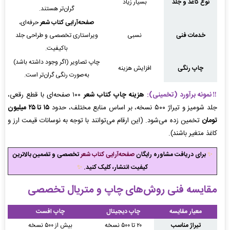
نوع کاغذ و جلد
بسیار زیاد
گران‌تر هستند.
صفحه‌آرایی کتاب شعر
حرفه‌ای،
خدمات فنی
نسبی
ویراستاری تخصصی و طراحی جلد
باکیفیت.
چاپ تصاویر (اگر وجود داشته باشد)
چاپ رنگی
افزایش هزینه
به‌صورت رنگی گران‌تر است.
‼️نمونه برآورد (تخمینی):
هزینه چاپ کتاب شعر
۱۰۰ صفحه‌ای با قطع رقعی،
جلد شومیز و تیراژ ۵۰۰ نسخه، بر اساس منابع مختلف، حدود
۱۵ تا ۲۵ میلیون
تومان
تخمین زده می‌شود. (این ارقام می‌توانند با توجه به نوسانات قیمت ارز و
کاغذ متغیر باشند).
✨
برای دریافت مشاوره رایگان
صفحه‌آرایی کتاب شعر
تخصصی و تضمین بالاترین
کیفیت انتشار، کلیک کنید.
✨
مقایسه فنی روش‌های چاپ و متریال تخصصی
معیار مقایسه
چاپ دیجیتال
چاپ افست
تیراژ مناسب
۲۰ تا ۵۰۰ نسخه
بیش از ۵۰۰ نسخه