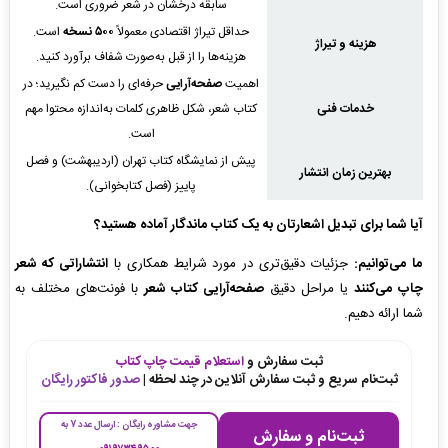
سابقه درخشان در شعر ضروری است.
حداقل تیراژ اقتصادی معمولاً
۵۰۰ نسخه
است.
هزینه و تیراژ
هزینه‌ها را از قبل به‌صورت شفاف برآورد کنید.
اهمیت
صفحه‌آرایی
حرفه‌ای را دست کم نگیرید؛ در
خدمات فنی
کتاب شعر، شکل ظاهری کلمات به‌اندازه محتوا مهم
است.
پیش از نمایشگاه کتاب تهران (اردیبهشت) و فصل
بهترین زمان انتشار
پاییز (فصل کتابخوانی).
آیا شما برای تبدیل اشعارتان به یک کتاب ماندگار آماده هستید؟
ما می‌توانیم:
جزئیات دقیق‌تری در مورد شرایط همکاری با
انتشاراتی که شعر
چاپ می‌کنند
یا مراحل دقیق
صفحه‌آرایی کتاب شعر
با فونت‌های مختلف به
شما ارائه دهیم.
ثبت سفارش و
استعلام قیمت چاپ کتاب
ثبت‌نام سریع و ثبت سفارش آنلاین در چند لحظه |
صدور فاکتور رایگان
جهت مشاوره رایگان : ارسال عدد 7 به
ثبت‌نام و سفارش