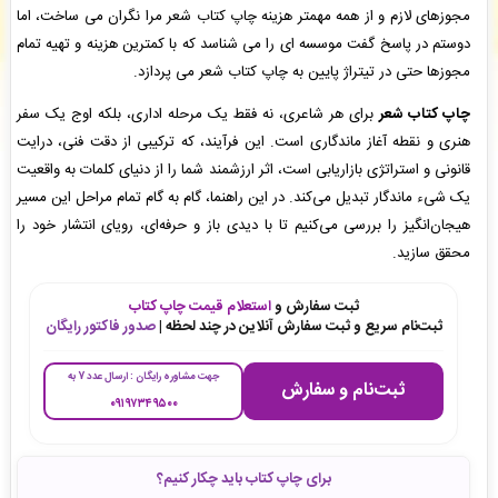
مجوزهای لازم و از همه مهمتر هزینه چاپ کتاب شعر مرا نگران می ساخت، اما
انتشارات ارشدان
: سفارش طراحی جلد کتاب شما بررسی و پیش فاکتور برای شما صادر گردید. -
(
پنجشنبه ۰۵/۰۵/۱۵ ۱۱:۳۲:۵۱)
دوستم در پاسخ گفت موسسه ای را می شناسد که با کمترین هزینه و تهیه تمام
انتشارات ارشدان
: سفارش طراحی جلد کتاب شما ثبت شد به زودی توسط اپراتور بررسی خواهد
مجوزها حتی در تیتراژ پایین به چاپ کتاب شعر می پردازد.
شد. -
( پنجشنبه ۰۵/۰۵/۱۵ ۱۱:۳۱:۱۱)
مهدیه اکبری
: سفارش چاپ و نشر کتاب شما بررسی و پیش فاکتور برای شما صادر گردید. -
(
چاپ کتاب شعر
برای هر شاعری، نه فقط یک مرحله اداری، بلکه اوج یک سفر
پنجشنبه ۰۵/۰۵/۱۵ ۱۱:۲۹:۳۶)
هنری و نقطه آغاز ماندگاری است. این فرآیند، که ترکیبی از دقت فنی، درایت
قانونی و استراتژی بازاریابی است، اثر ارزشمند شما را از دنیای کلمات به واقعیت
یک شیء ماندگار تبدیل می‌کند. در این راهنما، گام به گام تمام مراحل این مسیر
هیجان‌انگیز را بررسی می‌کنیم تا با دیدی باز و حرفه‌ای، رویای انتشار خود را
محقق سازید.
ثبت سفارش و
استعلام قیمت چاپ کتاب
ثبت‌نام سریع و ثبت سفارش آنلاین در چند لحظه |
صدور فاکتور رایگان
جهت مشاوره رایگان : ارسال عدد 7 به
ثبت‌نام و سفارش
۰۹۱۹۷۳۴۹۵۰۰
برای چاپ کتاب باید چکار کنیم؟