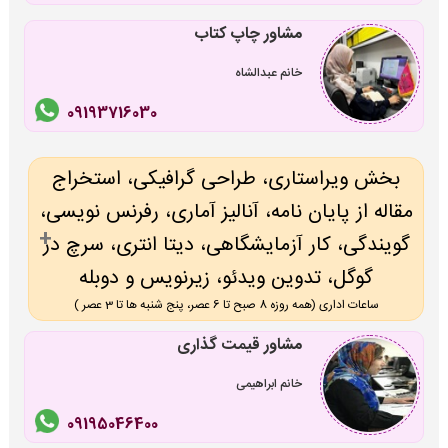
مشاور چاپ کتاب
خانم عبدالشاه
09193716030
بخش ویراستاری، طراحی گرافیکی، استخراج
مقاله از پایان نامه، آنالیز آماری، رفرنس نویسی،
گویندگی، کار آزمایشگاهی، دیتا انتری، سرچ در
گوگل، تدوین ویدئو، زیرنویس و دوبله
ساعات اداری (همه روزه 8 صبح تا 6 عصر، پنج شنبه ها تا 3 عصر )
مشاور قیمت گذاری
خانم ابراهیمی
09195046400