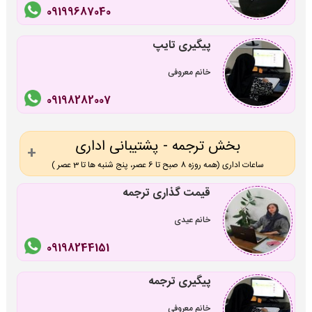
09199687040
پیگیری تایپ
خانم معروفی
09198282007
بخش ترجمه - پشتیبانی اداری
ساعات اداری (همه روزه 8 صبح تا 6 عصر، پنج شنبه ها تا 3 عصر )
قیمت گذاری ترجمه
خانم عیدی
09198244151
پیگیری ترجمه
خانم معروفی