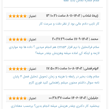
سلام شماره تماس بدبد لطفا
زلیخا شاداب
| 1402-11-8 ساعت 13:10:21
امتیاز :
کار تایپ دادم عالی بود از نظر دقت و سرعت کار
محمد
| 1402-9-17 ساعت 20:27:29
امتیاز :
سلام فراتحلیل با نرم افزار cma3 هم انجام میدین ؟ داده ها چه مواردی
لازمه و اینکه کی اماده میشه و‌هزینش چقدر میشه؟
الهام فضلی
| 1402-8-10 ساعت 17:50:41
امتیاز :
سلام وقت بخیر در رابطه با هزینه و زمان تحویل تحلیل فصل ۴ پایان
نامه سوال داشتم ممنون میشم راهنمایی کنید فوری کارم
جلیلیان
| 1402-6-14 ساعت 00:38:37
امتیاز :
ببخشید کار دکتری چقدر هزینش میشه انجام بدین؟ برحسب معناداری