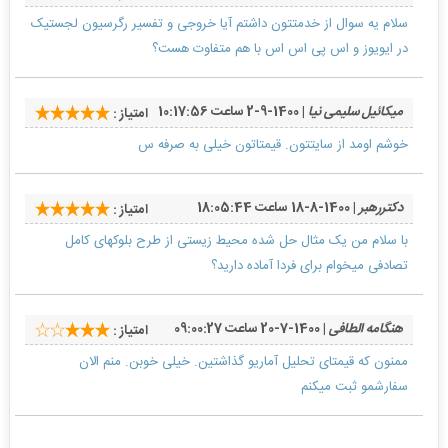
سلام یه سوال از خدمتتون داشتم آیا خروجی و تفسیر رگرسیون لجستیک
در ایویوز و اس پی اس اس با هم متفاوت هست؟
میکائیل سلیمی نیا
| 1400-9-2 ساعت 10:17:56
امتیاز :
خوشم اومد از سایتتون. قیمتاتون خیلی به صرفه س
دکتررهبر
| 1400-8-18 ساعت 18:05:44
امتیاز :
با سلام من یک مثال حل شده محیط زیستی از طرح بلوکهای کامل
تصادفی میخوام برای فردا آماده دارید؟
هنگامه الطافی
| 1400-7-20 ساعت 09:00:27
امتیاز :
ممنون که قیمتای تحلیل آماریو گذاشتین. خیلی خوبن. منم الان
سفارشمو ثبت میکنم