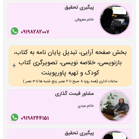
پیگیری تحقیق
خانم معروفی
09198282007
بخش صفحه آرایی، تبدیل پایان نامه به کتاب،
بازنویسی، خلاصه نویسی، تصویرگری کتاب
کودک و تهیه پاورپوینت
ساعات اداری (همه روزه 8 صبح تا 6 عصر، پنج شنبه ها تا 3 عصر )
مشاور قیمت گذاری
خانم عیدی
09198244151
پیگیری تحقیق