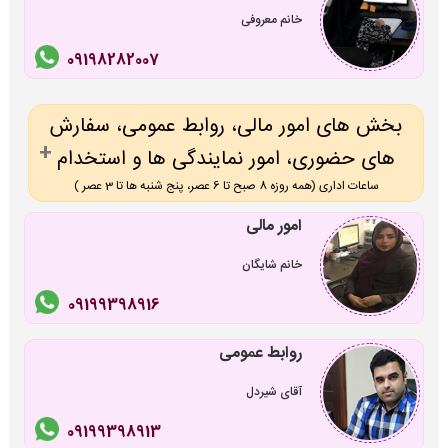
خانم معروفی
09198282007
بخش های امور مالی، روابط عمومی، سفارش
های حضوری، امور نمایندگی ها و استخدام
ساعات اداری (همه روزه 8 صبح تا 6 عصر، پنج شنبه ها تا 3 عصر )
امور مالی
خانم شایگان
09199398916
روابط عمومی
آقای شیردل
09199398913