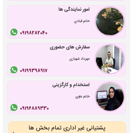
امور نمایندگی ها
خانم قبادی
09198282040
سفارش های حضوری
مهرداد شهبازی
09199398917
استخدام و کارگزینی
خانم علوی
09196889330
پشتیانی غیر اداری تمام بخش ها