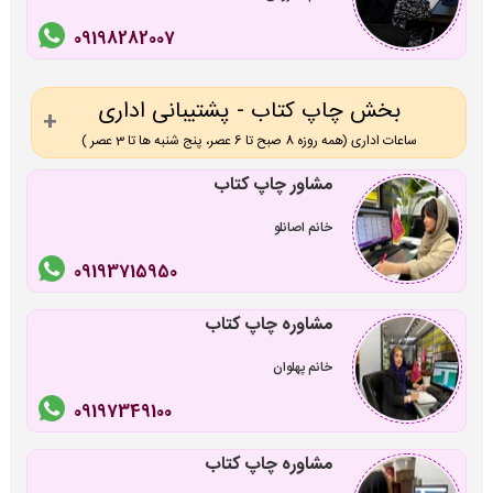
09198282007
بخش چاپ کتاب - پشتیبانی اداری
ساعات اداری (همه روزه 8 صبح تا 6 عصر، پنج شنبه ها تا 3 عصر )
مشاور چاپ کتاب
خانم اصانلو
09193715950
مشاوره چاپ کتاب
خانم پهلوان
09197349100
مشاوره چاپ کتاب