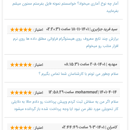
آمار چه نوع آماری میخواد؟ خواسستم نمونه فایل بفرستم ممنون میشم
بفرمایید
سید فرید جزایری
| 1401-11-18 ساعت 02:20:31
امتیاز :
برازش چند تابع معروف روی هیستوگرام فراوانی مطلق داده ها روی نرم
افزار متلب رو میخوام
مهدیه
| 1401-8-2 ساعت 08:15:31
امتیاز :
سلام چطور می تونم با کارشناسان شما تماس بگیرم ؟
| 1401-4-14 ساعت 12:58:29
mohammad
امتیاز :
سلام اگر من یه سفاش ثبت کردم وپیش پرداخت رو دادم حالا به دلایلی
کار تحویلی مورد نظر من نبود ایا وجه پرداخت شده باز گردانده میشود
کامران
| 1401-3-9 ساعت 02:44:49
امتیاز :