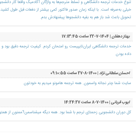
تنوع خدمات ترجمه دانشگاهی و تسلط مترجم‌ها به واژگان آکادمیک واقعاً کار دانشجو
خیلی به‌صرفه است. با اینکه زمان صدور فاکتور کمی بیشتر از دفعات قبل طول کشید،
تحویل باعث شد باز هم به بقیه دانشجوها پیشنهادش بدم.
بهناز دهقان
| 1404-7-22 ساعت 17:13:45
خدمات ترجمه دانشگاهی ایران‌تایپیست رو امتحان کردم. کیفیت ترجمه دقیق بود و ز
داده بودن
احسان سلطانی نژاد
| 1400-8-27 ساعت 09:10:55
سایت شما چتر نجاته واسمون. همه ترجمه هامونو میدیم به خودتون
ایوب قربانی
| 1400-7-8 ساعت 14:24:27
کل دوران دانشجویی زحمتای ترجم با شما بود. همه دیگه میشناسمن?ممنون از همت