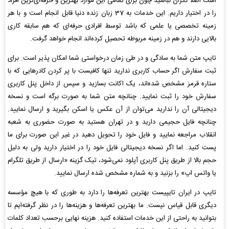
است اصلا نگران نباشید چون برای تمامی این موارد بهترین و حرفه‌ای‌ترین افراد
را در اختیار داریم. این خدمات به 37 زبان زنده دنیا قابل انجام است و با هر
زمینه تخصصی یا علمی که باشد توسط افرادی حرفه‌ای که هم سابقه کاری
بالایی دارند و هم در زمینه مربوطه تحصیل کرده‌اند انجام خواهد گرفت.
تایپ متن شما به سادگی و در طی زمان درخواستی شما امکان پذیر است. برای
ثبت سفارش اگر حساب کاربری ندارید تنها کافیست با پر کردن کادرهایی که با
ستاره قرمز مشخص شده‌اند، یک اکانت بسازید و سپس از داخل پنل کاربری
سفارش خود را ثبت نمایید. چنانچه متن شما به صورت برگه است و نسخه
دیجیتالی آن را ندارید می‌توان از آن عکس یا اسکن بگیرید و ارسال نمایید.
چنانچه فایل حجیمی دارید و در تهران هستید به صورت حضوری به شعبه
انقلاب مراجعه نمایید و فایل خود را تحویل دهید در غیر این صورت برای ما
پست کنید. اما اگر نسخه دیجیتالی فایل خود را در اختیار دارید ولی به دلیل
حجم بالا از طریق پنل کاربری آپلود نمی‌شود، تیک گزینه «ارسال از طریق تلگرام
یا واتس اپ» را بزنید و به شماره مشخص شده ارسال نمایید.
تایپ در ایران تایپیست بهترین تعرفه‌ها را دارد به طوری که با هیچ مؤسسه
دیگری قابل قیاس نیست. ما بهترین تعرفه‌ها و هزینه‌ها را در نظر گرفته‌ایم تا
بتوانید به راحتی از این خدمات استفاده کنید. هزینه نهایی برحسب تعداد کلمات