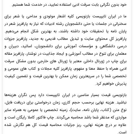
خود بدون نگرانی بابت سرقت ادبی استفاده نمایید، در خدمت شما هستیم.
ما در ایران تایپیست بازنویسی کلیه اشعار مولودی و مداحی یا شعر برای
سخنرانی در جلسات یا حتی دانشجویان رشته ادبیات که نیاز به پارافریز شعر در
پایان نامه یا تحقیقات خود داشته باشند، به بهترین شکل انجام می‌دهیم.
پارافریز کل محتوای سایت و تبدیل مطالب قدیمی به جدید، پارافریز جزوات
درسی دانشگاهی و مؤسسات آموزشی برای دانشجویان، اساتید، دبیران و
معلمان برای تنوع در مطالب آموزشی و ایجاد جذابیت در نوشتار، پارافریز مقاله
برای چاپ در ژورنال داخلی معتبر یا ژورنال های خارجی بدون مشکل سرقت
ادبی همراه با حفظ معنا و مفهوم، پارافریز کلیه مجلات و کتاب های عمومی و
تخصصی شما را در سریعترین زمان ممکن با بهترین قیمت و تضمین کیفیت
پذیرش خواهیم کرد.
بازنویسی قیمت بسیار مناسبی در ایران تایپیست دارد پس نگران هزینه‌ها
نباشید. هزینه نهایی برحسب حجم کاری، زمان درخواستی برای دریافت فایل،
نوع متن (کتاب، پایان نامه، سایت)، زمینه تخصصی یا عمومی به همراه سایر
مواردی که مدنظر شما باشد محاسبه می‌گردند. چاپ فاکتور کاملا رایگان است و
علاوه بر درج هزینه نهایی، ریز جزئیات محاسبه قیمت کل هم نگارش شده
است.