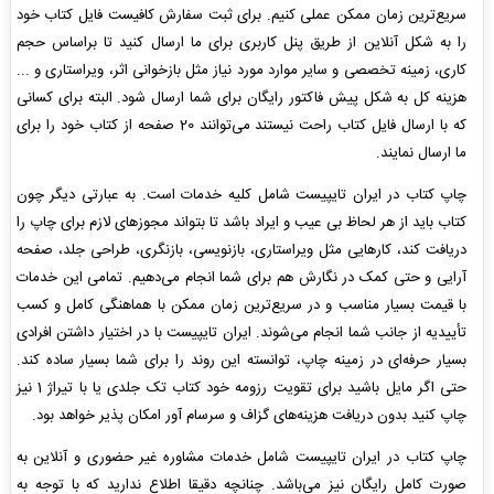
سریع‌ترین زمان ممکن عملی کنیم. برای ثبت سفارش کافیست فایل کتاب خود
را به شکل آنلاین از طریق پنل کاربری برای ما ارسال کنید تا براساس حجم
کاری، زمینه تخصصی و سایر موارد مورد نیاز مثل بازخوانی اثر، ویراستاری و ...
هزینه کل به شکل پیش فاکتور رایگان برای شما ارسال شود. البته برای کسانی
که با ارسال فایل کتاب راحت نیستند می‌توانند 20 صفحه از کتاب خود را برای
ما ارسال نمایند.
چاپ کتاب در ایران تایپیست شامل کلیه خدمات است. به عبارتی دیگر چون
کتاب باید از هر لحاظ بی عیب و ایراد باشد تا بتواند مجوزهای لازم برای چاپ را
دریافت کند، کارهایی مثل ویراستاری، بازنویسی، بازنگری، طراحی جلد، صفحه
آرایی و حتی کمک در نگارش هم برای شما انجام می‌دهیم. تمامی این خدمات
با قیمت بسیار مناسب و در سریع‌ترین زمان ممکن با هماهنگی کامل و کسب
تأییدیه از جانب شما انجام می‌شوند. ایران تایپیست با در اختیار داشتن افرادی
بسیار حرفه‌ای در زمینه چاپ، توانسته این روند را برای شما بسیار ساده کند.
حتی اگر مایل باشید برای تقویت رزومه خود کتاب تک جلدی یا با تیراژ 1 نیز
چاپ کنید بدون دریافت هزینه‌های گزاف و سرسام آور امکان پذیر خواهد بود.
چاپ کتاب در ایران تایپیست شامل خدمات مشاوره غیر حضوری و آنلاین به
صورت کامل رایگان نیز می‌باشد. چنانچه دقیقا اطلاع ندارید که با توجه به