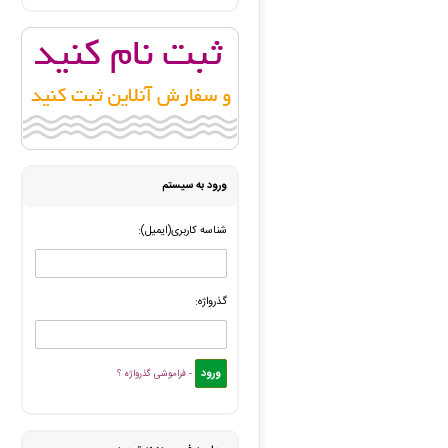
شهریار شهریار
: پیش فاکتور شما با موفقیت پرداخت شد و سف
ررویا عبدالهی
: پرداخت فاکتور نهایی شما با موفقیت انجام شد،
ک کرمانی
: فایل سفارش ویراستاری ادبی شما توسط محقق به
ثمین فلاحی نژاد
: قسط سفارش چاپ و نشر کتاب شما با موفق
فاطمه صادقلو
: پیش فاکتور شما با موفقیت پرداخت شد و سف
ورود به سیستم
شناسه کاربری(ایمیل):
گذرواژه:
- فراموشی گذرواژه ؟