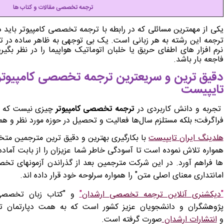
ترجمه تخصصی مقالات و کتاب ها
یکی از مهمترین مسائلی که در رابطه با
ترجمه تخصصی کامپیوتر
باید 
ترجمه این رشته به هر زبانی است. یک بی توجهی به ظاهر ساده در ت
نرم افزار های اطفای حریق یا خلبان اتوماتیک هواپیما را در نظر بگی
فاجعه بار باشد.
دقیق ترین و سریعترین ترجمه تخصصی کامپیوتر با
تایپیست
تجربه و دانش کاربردی در
ترجمه تخصصی کامپیوتر
چیزی نیست که در
فراگرفت؛ بلکه مستلزم سال‌ها فعالیت و تحصیل در حوزه مورد نظر و ه
هلدینگ ایران تایپیست
با بکارگیری بهترین و دقیق ترین مترجمین متخ
همواره تلاش نموده است تا آسودگی خاطر شما عزیزان را از بابت آماد
ها فراهم آورد. در این شرکت مترجمین بعد از گذراندن آزمونهای تخ
امانتداری معنای اصلی متن" را همواره سرلوحه خود قرار داده اند.
"
دیکشنری
آنلاین ترجمه تخصصی
ارشدان
"
و "کتاب زبان تخصصی ک
پژوهشگران و دانشجویان عزیز کشور است که به همت دپارتمان ترج
و
انتشارات ارشدان
صورت گرفته است.