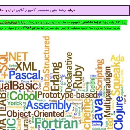
درباره
ترجمه متون تخصصی کامپیوتر آنلاین
در این مقاله
برای آگاهی از
کیفیت
ترجمه تخصصی کامپیوتر
توسط تیم مترجمین ایران تایپیست میتوانید
نمونه رایگان ت
مترجم چنانچه تمایل داشته باشید میتوانید در زمان ثبت سفارش
کد مترجم
3758
را درج نموده تا ت