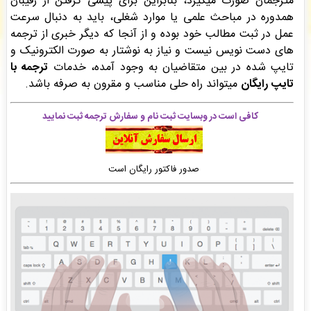
مترجمان صورت میگیرد، بنابراین برای پیشی گرفتن از رقیبان
پگاه آرمین مهر
: سفارش تحلیل آماری با SPSS شما ثبت شد به زودی توسط اپراتور بررسی خواهد
همدوره در مباحث علمی یا موارد شغلی، باید به دنبال سرعت
شد. -
( جمعه ۰۵/۰۵/۱۶ ۲۰:۲۴:۲۵)
عمل در ثبت مطالب خود بوده و از آنجا که دیگر خبری از ترجمه
امیر باخدا
: پیش فاکتور شما با موفقیت پرداخت شد و سفارش تایپ، صفحه آرایی شما در حال
های دست نویس نیست و نیاز به نوشتار به صورت الکترونیک و
انجام است. -
( جمعه ۰۵/۰۵/۱۶ ۲۰:۲۳:۲۲)
تایپ شده در بین متقاضیان به وجود آمده، خدمات
ترجمه با
شهریار شهریار
: فاکتور نهایی برای سفارش تایپ، صفحه آرایی شما صادر گردید برای دریافت
سفارش خود اقدام نمایید. -
( جمعه ۰۵/۰۵/۱۶ ۲۰:۲۱:۰۹)
تایپ رایگان
میتواند راه حلی مناسب و مقرون به صرفه باشد.
کافی است در وبسایت ثبت نام و سفارش ترجمه ثبت نمایید
صدور فاکتور رایگان است