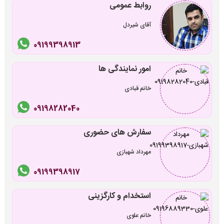
روابط عمومی
آقای شیردل
09199398913
امور نمایندگی ها
خانم قبادی
09198282040
سفارش های حضوری
مهرداد شهبازی
09199398917
استخدام و کارگزینی
خانم علوی