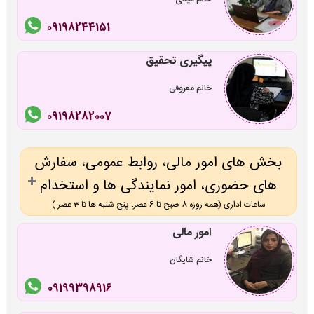
09198244151
پیگیری تحقیق
خانم معروفی
09198282007
بخش های امور مالی، روابط عمومی، سفارش
های حضوری، امور نمایندگی ها و استخدام
ساعات اداری (همه روزه 8 صبح تا 6 عصر، پنج شنبه ها تا 3 عصر )
امور مالی
خانم شایگان
09199398916