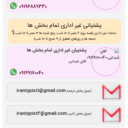
09196889330
پشتیانی غیر اداری تمام بخش ها
ساعات غیر اداری (همه روزه 6 عصر تا 12 شب، پنج شنبه ها 3 عصر تا 12 شب و
جمعه ها و روزهای تعطیل از 9 صبح تا 12 شب)
پشتیبان غیر اداری تمام بخش ها
آقای شیدایی
09199170040
irantypist1@gmail.com
ایمیل بخش ترجمه
irantypist2@gmail.com
ایمیل بخش تایپ