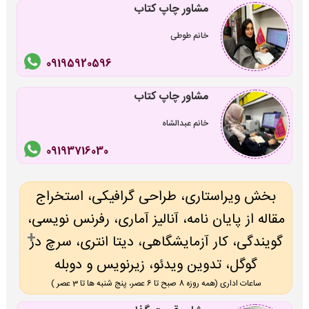
مشاور چاپ کتاب
خانم طوطی
09195920596
مشاور چاپ کتاب
خانم عبدالشاه
09193716030
بخش ویراستاری، طراحی گرافیکی، استخراج
مقاله از پایان نامه، آنالیز آماری، رفرنس نویسی،
گویندگی، کار آزمایشگاهی، دیتا انتری، سرچ در
گوگل، تدوین ویدئو، زیرنویس و دوبله
ساعات اداری (همه روزه 8 صبح تا 6 عصر، پنج شنبه ها تا 3 عصر )