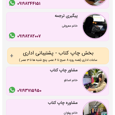
09198244151
پیگیری ترجمه
خانم معروفی
09198282007
بخش چاپ کتاب - پشتیبانی اداری
ساعات اداری (همه روزه 8 صبح تا 6 عصر، پنج شنبه ها تا 3 عصر )
مشاور چاپ کتاب
خانم اصانلو
09193715950
مشاوره چاپ کتاب
خانم پهلوان