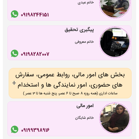
خانم عیدی
09198244151
پیگیری تحقیق
خانم معروفی
09198282007
بخش های امور مالی، روابط عمومی، سفارش
های حضوری، امور نمایندگی ها و استخدام
ساعات اداری (همه روزه 8 صبح تا 6 عصر، پنج شنبه ها تا 3 عصر )
امور مالی
خانم شایگان
09199398916