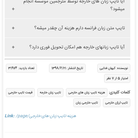
آیا تایپ زبان های خارجه توسط مترجمین موسسه انجام
میشود؟
تایپ متن زبان فرانسه دارم هزینه آن چقدر میشه؟
آیا تایپ زبانهای خارجه هم امکان تحویل فوری دارد؟
نویسنده: کیهان فدایی
تاریخ انتشار: 1398/6/21
تعداد بازدید: 31974
امتیاز 5 از 7 نظر
کلمات کلیدی:
هزینه تایپ زبان های خارجی
تایپ زبان خارجه
قیمت تایپ خارجی
تایپ ارزان خارجی
تایپ خارجی زبان
/page/هزینه-تایپ-زبان-های-خارجی
Link: