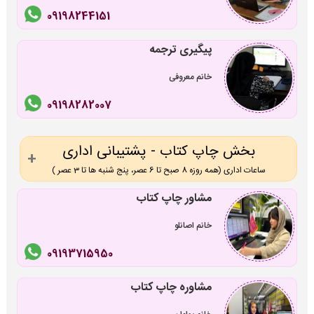
09198244151
پیگیری ترجمه
خانم معروفی
09198282007
بخش چاپ کتاب - پشتیبانی اداری
ساعات اداری (همه روزه 8 صبح تا 6 عصر، پنج شنبه ها تا 3 عصر )
مشاور چاپ کتاب
خانم اصانلو
09193715950
مشاوره چاپ کتاب