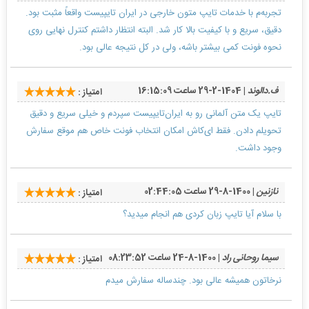
تجربه‌م با خدمات تایپ متون خارجی در ایران تایپیست واقعاً مثبت بود.
دقیق، سریع و با کیفیت بالا کار شد. البته انتظار داشتم کنترل نهایی روی
نحوه فونت کمی بیشتر باشه، ولی در کل نتیجه عالی بود.
ف.دالوند
| 1404-2-29 ساعت 16:15:09
امتیاز :
تایپ یک متن آلمانی رو به ایران‌تایپیست سپردم و خیلی سریع و دقیق
تحویلم دادن. فقط ای‌کاش امکان انتخاب فونت خاص هم موقع سفارش
وجود داشت.
نازنین
| 1400-8-29 ساعت 02:44:05
امتیاز :
با سلام آیا تایپ زبان کردی هم انجام میدید؟
سیما روحانی راد
| 1400-8-24 ساعت 08:23:52
امتیاز :
نرخاتون همیشه عالی بود. چندساله سفارش میدم