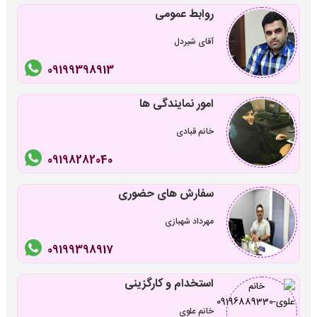
روابط عمومی
آقای شیردل
09199398913
امور نمایندگی ها
خانم قبادی
09198282040
سفارش های حضوری
مهرداد شهبازی
09199398917
استخدام و کارگزینی
خانم علوی