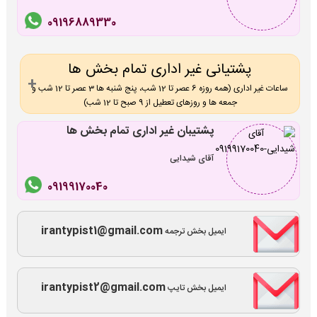
09196889330
پشتیانی غیر اداری تمام بخش ها
ساعات غیر اداری (همه روزه 6 عصر تا 12 شب، پنج شنبه ها 3 عصر تا 12 شب و
جمعه ها و روزهای تعطیل از 9 صبح تا 12 شب)
پشتیبان غیر اداری تمام بخش ها
آقای شیدایی
09199170040
irantypist1@gmail.com
ایمیل بخش ترجمه
irantypist2@gmail.com
ایمیل بخش تایپ