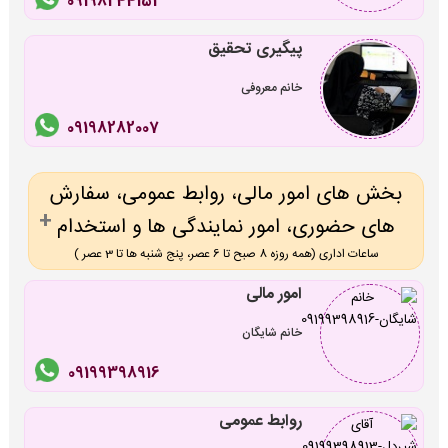
09198244151
پیگیری تحقیق
خانم معروفی
09198282007
بخش های امور مالی، روابط عمومی، سفارش
های حضوری، امور نمایندگی ها و استخدام
ساعات اداری (همه روزه 8 صبح تا 6 عصر، پنج شنبه ها تا 3 عصر )
امور مالی
خانم شایگان
09199398916
روابط عمومی