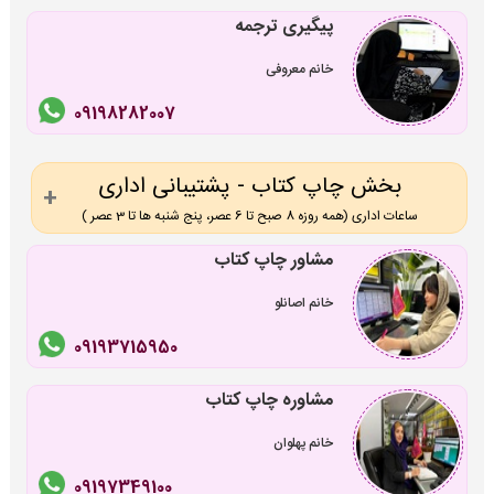
پیگیری ترجمه
خانم معروفی
09198282007
بخش چاپ کتاب - پشتیبانی اداری
ساعات اداری (همه روزه 8 صبح تا 6 عصر، پنج شنبه ها تا 3 عصر )
مشاور چاپ کتاب
خانم اصانلو
09193715950
مشاوره چاپ کتاب
خانم پهلوان
09197349100