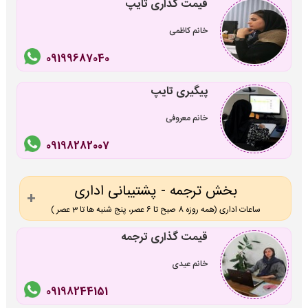
قیمت گذاری تایپ
خانم کاظمی
09199687040
پیگیری تایپ
خانم معروفی
09198282007
بخش ترجمه - پشتیبانی اداری
ساعات اداری (همه روزه 8 صبح تا 6 عصر، پنج شنبه ها تا 3 عصر )
قیمت گذاری ترجمه
خانم عیدی
09198244151