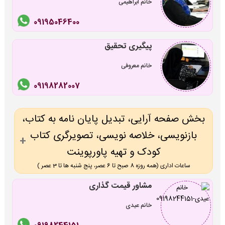
خانم ابراهیمی
09195046400
پیگیری تحقیق
خانم معروفی
09198282007
بخش صفحه آرایی، تبدیل پایان نامه به کتاب،
بازنویسی، خلاصه نویسی، تصویرگری کتاب
کودک و تهیه پاورپوینت
ساعات اداری (همه روزه 8 صبح تا 6 عصر، پنج شنبه ها تا 3 عصر )
مشاور قیمت گذاری
خانم عیدی