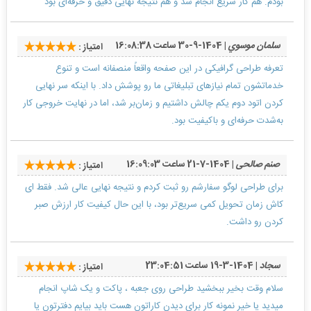
بودم. هم کار سریع انجام شد و هم نتیجه نهایی دقیق و حرفه‌ای بود
سلمان موسوي
| 1404-9-30 ساعت 16:08:38
امتیاز :
تعرفه طراحی گرافیکی در این صفحه واقعاً منصفانه است و تنوع
خدماتشون تمام نیازهای تبلیغاتی ما رو پوشش داد. با اینکه سر نهایی
کردن اتود دوم یکم چالش داشتیم و زمان‌بر شد، اما در نهایت خروجی کار
به‌شدت حرفه‌ای و باکیفیت بود.
صنم صالحی
| 1404-7-21 ساعت 16:09:03
امتیاز :
برای طراحی لوگو سفارشم رو ثبت کردم و نتیجه نهایی عالی شد. فقط ای
کاش زمان تحویل کمی سریع‌تر بود، با این حال کیفیت کار ارزش صبر
کردن رو داشت.
سجاد
| 1404-3-19 ساعت 23:04:51
امتیاز :
سلام وقت بخیر ببخشید طراحی روی جعبه ، پاکت و یک شاپ انجام
میدید یا خیر نمونه کار برای دیدن کاراتون هست باید بیایم دفترتون یا