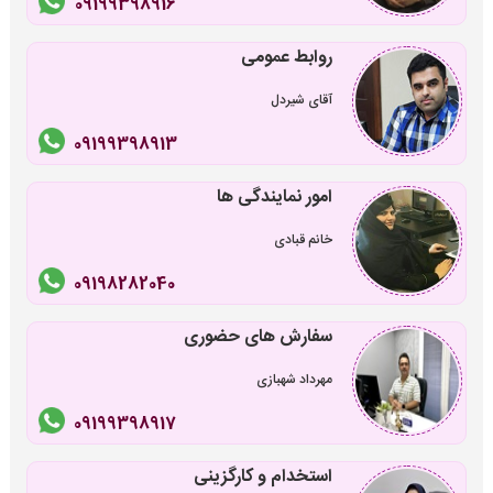
09199398916
روابط عمومی
آقای شیردل
09199398913
امور نمایندگی ها
خانم قبادی
09198282040
سفارش های حضوری
مهرداد شهبازی
09199398917
استخدام و کارگزینی