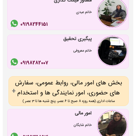
مشاور قیمت گذاری
خانم عیدی
09198244151
پیگیری تحقیق
خانم معروفی
09198282007
بخش های امور مالی، روابط عمومی، سفارش
های حضوری، امور نمایندگی ها و استخدام
ساعات اداری (همه روزه 8 صبح تا 6 عصر، پنج شنبه ها تا 3 عصر )
امور مالی
خانم شایگان