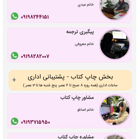
خانم عیدی
09198244151
پیگیری ترجمه
خانم معروفی
09198282007
بخش چاپ کتاب - پشتیبانی اداری
ساعات اداری (همه روزه 8 صبح تا 6 عصر، پنج شنبه ها تا 3 عصر )
مشاور چاپ کتاب
خانم اصانلو
09193715950
مشاوره چاپ کتاب