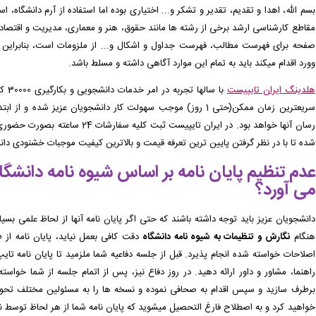
مقاطع کارشناسی ارشد برخی از رشته ها مانند حقوق، هنر و معماری، مدیریت و اقتصاد و
صفحه برای فهرست مطالب، فهرست جداول و اشکال و... از ملزومات است، بنابراین دا
وورد اقدام میکند باید به تمام این موارد آگاهی داشته و مسلط باشد.
هلدینگ ایران تایپیست
با سا
سریعترین زمان ممکن(حتی 1 روز) موجب سهولت کار دانشجویان عزیز شده
رسان آنها خواهد بود.
در ایران تایپیست
ثبت کلیه سفارشات 24 ساعته 
شده تا
با در نظر گرفتن پایین ترین تعرفه قیمت و بالاترین کیفیت موجبات خشنودی دانش
عدم تنظیم پایان نامه بر اساس شیوه نامه دانشگا
می آورد؟
دانشجویان عزیز باید توجه داشته باشند که حتی اگر پایان نامه آنها از لحاظ علمی بسیار
هنگام
نگارش و تنظیمات به شیوه نامه دانشگاه
دقت کافی بعمل نیاید، پایان نامه از
اصلاحات خواسته شده انجام پذیرد. قبل از جلسه دفاعیه شما ملزمید تا پایان نامه ت
راهنما، مشاور و داور ارائه دهید. در روز دفاع نیز، پس از اتمام جلسه از شما خواست
برطرف سازید و سپس اقدام به صحافی نموده و نسخه ها را به مسئولین مختلف تحویل 
خواهید کرد و به اصطلاح فارغ التحصیل میشوید که پایان نامه شما از هر لحاظ توسط نم