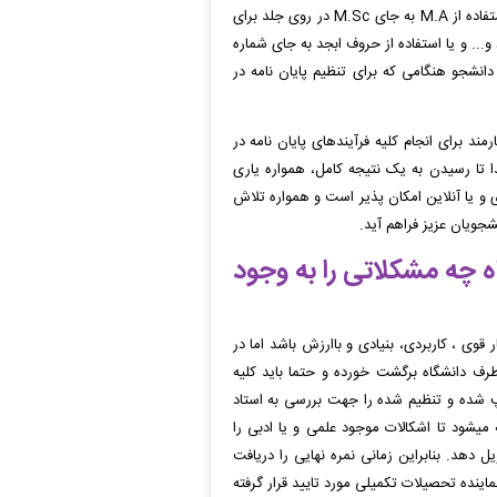
بسم الله، اهدا و تقدیم، تقدیر و تشکر و... اختیاری بوده اما استفاده از آرم دانشگاه، استفاده از M.A به جای M.Sc در روی جلد برای
... و یا استفاده از حروف ابجد به جای شماره
نشجو هنگامی که برای تنظیم پایان نامه در
لها تجربه در امر خدمات دانشجویی و بکارگیری 30000 کارمند برای انجام کلیه فرآیندهای پایان نامه در
 و از ابتدا تا رسیدن به یک نتیجه کامل، همواره یاری
بصورت حضوری و یا آنلاین امکان پذیر است و همواره تلاش
جویان عزیز فراهم آید.
ه چه مشکلاتی را به وجود
 قوی ، کاربردی، بنیادی و باارزش باشد اما در
 طرف دانشگاه برگشت خورده و
حتما
باید کلیه
ایپ شده و تنظیم شده را جهت بررسی به استاد
ه میشود تا اشکالات موجود علمی و یا ادبی را
دهد. بنابراین زمانی نمره نهایی را دریافت
اینده تحصیلات تکمیلی مورد تایید قرار گرفته