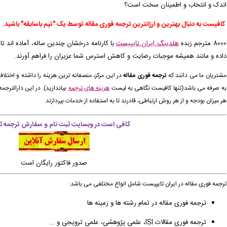
اندک و انتخاب و اطمینان سخت است؟
پیش فاکتور برای شما صادر گردید. -
( پنجشنبه ۰۵/۰۵/۱۵ ۲۲:۲۹:۴۶)
کافیست
به دنبال
بهترین و ارزانترین ترجمه فوری مقاله توسط یک "تیم باسابقه" باشید.
رش تایپ، صفحه آرایی شما در حال انجام است. -
( پنجشنبه ۰۵/۰۵/۱۵ ۲۲:۱۵:۵۲)
8000 مترجم زبده
هلدینگ ایران تایپیست
با کارنامه درخشان چندین ساله، آماده اند تا
زودی توسط اپراتور بررسی خواهد شد. -
( جمعه ۰۵/۰۵/۱۶ ۰۰:۰۳:۲۳)
داده و مانند همیشه موجبات رضایت و کاهش استرس شما عزیزان را فراهم آورند.
زودی توسط اپراتور بررسی خواهد شد. -
( جمعه ۰۵/۰۵/۱۶ ۰۰:۰۱:۳۰)
مشتریان ما می دانند که
ترجمه فوری مقاله
در این مرکز،
منصفانه ترین هزینه را داشته
و اختلاف 
به صرفه
می باشد(تنها کافیست نگاهی به لیست
هزینه های ترجمه
بیاندازید).
در این دارالترجمه
ط اپراتور بررسی خواهد شد. -
( پنجشنبه ۰۵/۰۵/۱۵ ۲۳:۵۸:۲۶)
هر میزان بودجه و از هر روش ارتباطی، قادرند تا به استفاده از خدمات بپردازند.
کافی است در وبسایت ثبت نام و سفارش ترجمه ثب
صدور فاکتور رایگان است
ترجمه فوری مقاله در ایران تایپیست شامل انواع مختلفی می باشد:
ترجمه فوری مقاله در تمام رشته ها و زمینه ها
ترجمه فوری مقالات ISI، علمی پژوهشی، علمی ترویجی و ...