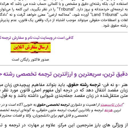
استفاده کرد، بلکه رشته‌ای دقیق و مشخص و با کلماتی حساب‌ شده می باشد که هرکدام
پرداخت شده است و سفارش در حال انجام میباشد. -
( پنجشنبه ۰۵/۰۵/۱۵ ۰۹:۵۶:۲۷)
به ترجمه‌ای خردمندانه و بروز دارد.
"
Tribunal
" را در نظر بگیرید، این کلمه را می‌توا
غالب "
Land Tribunal
" آورده شود، "محاکمه ارضی" معنی خواهد گرفت و نه "دادگاه 
ا صادر گردید برای دریافت سفارش خود اقدام نمایید. -
( پنجشنبه ۰۵/۰۵/۱۵ ۰۹:۵۴:۵۸)
لغات و اصطلاحات حقوقی میتواند موجب
اشتباه از
درک
واقعی یک قانون، عدم پذیرش
رشته حقوق شود.
( پنجشنبه ۰۵/۰۵/۱۵ ۱۰:۵۱:۲۳)
کافی است در وبسایت ثبت نام و سفارش ترجمه ثب
 توسط اپراتور بررسی خواهد شد. -
( پنجشنبه ۰۵/۰۵/۱۵ ۱۰:۴۸:۵۳)
( پنجشنبه ۰۵/۰۵/۱۵ ۱۰:۴۸:۴۶)
صدور فاکتور رایگان است
دقیق ترین، سریعترین و ارزانترین ترجمه تخصصی رشته 
هنر –و نه فن-
ترجمه رشته حقوق
، باید بتواند مفاهیم پیچیده‌ی زبان مبد
زبان مقصد انتقال دهد که در درجه‌ اول مفهوم اصلی قانون مورد نظر ب
متن منتقل‌شده در زبان مقصد جمله‌بندی شیوایی داشته باشد و به‌ قو
"
ایران تایپیست
از اهمیت و دشواری
ترجمه تخصصی حقوق
به‌ خوبی آگاه است و در ط
ترین
هزینه
ترجمه و بالاترین کیفیت ترجمه متون حقوقی، به‌ گونه‌ای ترجمه
تخصصی 
تخصصی و قابل‌ فهم برای دانشجویان، وکلا و قضات محترم قاب
از ویژگی های بارز مترجمین این مرکز، علاوه بر مهارت در ترجمه و 