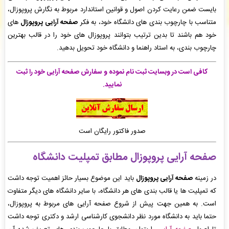
هانیه اصلی کوشا
: پیش پرداخت شما با موفقیت تایید شد و سفارش ترجمه، شما در حال انجام
بایست ضمن رعایت کردن اصول و قوانین استاندارد مربوط به نگارش پروپوزال،
است. -
( پنجشنبه ۰۵/۰۵/۱۵ ۱۲:۱۴:۰۱)
متناسب با چارچوب بندی های دانشگاه خود، به فکر
صفحه آرایی پروپوزال
های
reza Mansouri
: پیش فاکتور شما با موفقیت پرداخت شد و سفارش تایپ، صفحه آرایی شما
خود هم باشند تا بدین ترتیب بتوانند پروپوزال های خود را در قالب بهترین
در حال انجام است. -
( پنجشنبه ۰۵/۰۵/۱۵ ۱۲:۱۲:۰۵)
چارچوب بندی، به استاد راهنما و دانشگاه خود تحویل بدهید.
reza Mansouri
: سفارش صفحه آرایی در Word شما بررسی و پیش فاکتور برای شما صادر
گردید. -
( پنجشنبه ۰۵/۰۵/۱۵ ۱۲:۰۱:۳۶)
کافی است در وبسایت ثبت نام نموده و سفارش صفحه آرایی خود را ثبت
نمایید.
صدور فاکتور رایگان است
صفحه آرایی پروپوزال
مطابق تمپلیت دانشگاه
در زمینه
صفحه آرایی پروپوزال
باید این موضوع بسیار حائز اهمیت توجه داشت
که تمپلیت ها یا قالب بندی های هر دانشگاه، با سایر دانشگاه های دیگر متفاوت
است. به همین جهت پیش از شروع صفحه آرایی های مربوط به پروپوزال،
حتما باید به دانشگاه مورد نظر دانشجوی کارشناسی ارشد و دکتری توجه داشت