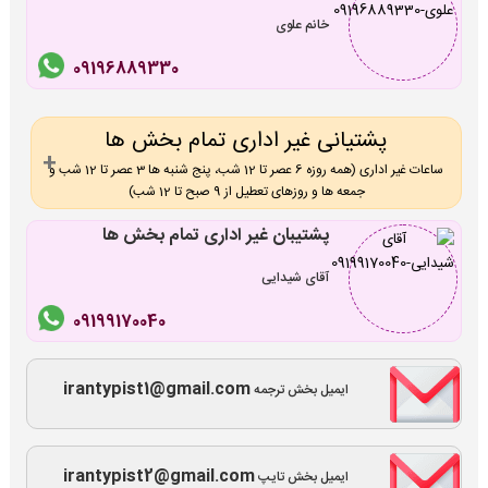
خانم علوی
09196889330
پشتیانی غیر اداری تمام بخش ها
ساعات غیر اداری (همه روزه 6 عصر تا 12 شب، پنج شنبه ها 3 عصر تا 12 شب و
جمعه ها و روزهای تعطیل از 9 صبح تا 12 شب)
پشتیبان غیر اداری تمام بخش ها
آقای شیدایی
09199170040
irantypist1@gmail.com
ایمیل بخش ترجمه
irantypist2@gmail.com
ایمیل بخش تایپ