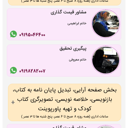
ساعات اداری (همه روزه 8 صبح تا 6 عصر، پنج شنبه ها تا 3 عصر )
مشاور قیمت گذاری
خانم ابراهیمی
09195046400
پیگیری تحقیق
خانم معروفی
09198282007
بخش صفحه آرایی، تبدیل پایان نامه به کتاب،
بازنویسی، خلاصه نویسی، تصویرگری کتاب
کودک و تهیه پاورپوینت
ساعات اداری (همه روزه 8 صبح تا 6 عصر، پنج شنبه ها تا 3 عصر )