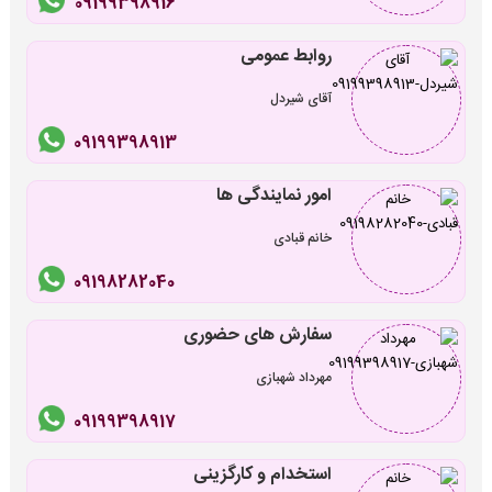
09199398916
روابط عمومی
آقای شیردل
09199398913
امور نمایندگی ها
خانم قبادی
09198282040
سفارش های حضوری
مهرداد شهبازی
09199398917
استخدام و کارگزینی