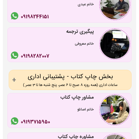
خانم عیدی
09198244151
پیگیری ترجمه
خانم معروفی
09198282007
بخش چاپ کتاب - پشتیبانی اداری
ساعات اداری (همه روزه 8 صبح تا 6 عصر، پنج شنبه ها تا 3 عصر )
مشاور چاپ کتاب
خانم اصانلو
09193715950
مشاوره چاپ کتاب