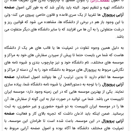
تا اصول
صفحه آرایی
را بتوان مطابق با چارچوب بندی های تعریف شده آن
دانشگاه، تهیه و تنظیم نمود. البته باید یادآور شد که به طور کلی اصول
صفحه
آرایی پروپوزال
ها تقریبا از یک سری قاعده و قانون خاصی پیروی می کند؛ ولی
با این وجود باز هم در برخی از دانشگاه ها، مشاهده می شود که قوانین ریز و
درشت متفاوتی را به آن ها می افزایند که با سایر دانشگاه های دیگر متفاوت می
باشد.
به دلیل همین وجوه تفاوت در تمپلیت ها یا قالب های هر یک از دانشگاه
هاست که شما می بایست حتما تا پیش از سپردن سفارش های خود به مراکز و
موسسه های مختلف، نام دانشگاه خود و نیز چارچوب بندی و شیوه نامه های
نگارشی مربوط به پروپوزال های مربوط به دانشگاه خود را به آن دسته از مراکز و
موسسه ها اعلام دارید تا بدین ترتیب آن ها بتوانند اصول استاندارد
صفحه
آرایی پروپوزال
را با توجه به دستورالعمل یا شیوه نامه دانشگاه شما، پیاده سازی
نمایند. یکی از بهترین موسسه هایی که در این زمینه وجود دارد؛ موسسه ایران
تایپیست می باشد. شما می توانید در صورت نیاز به این گونه از سفارش ها، آن
ها را در موسسه ایران تایپیست به دو شیوه حضوری و غیر حضوری، به ثبت
برسانید. ضمن اینکه باید اذعان داشت که تجربه بالای کار و فعالیت
صفحه
آرایی پروپوزال
در این موسسه، باعث شده است تا طراحان این موسسه، با
تمپلیت های مختلف دانشگاه ها آگاه بوده و اصول صفحه آرایی مربوط به