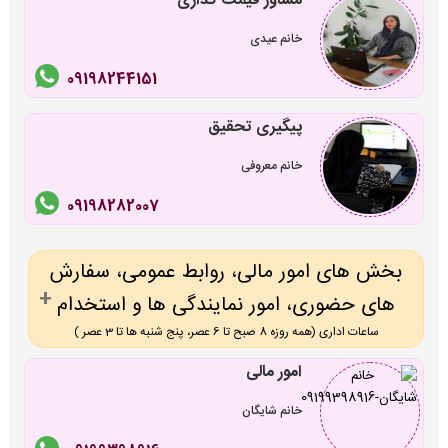
مشاور قیمت گذاری
خانم عیدی
09198244151
پیگیری تحقیق
خانم معروفی
09198282007
بخش های امور مالی، روابط عمومی، سفارش
های حضوری، امور نمایندگی ها و استخدام
ساعات اداری (همه روزه 8 صبح تا 6 عصر، پنج شنبه ها تا 3 عصر )
امور مالی
خانم شایگان