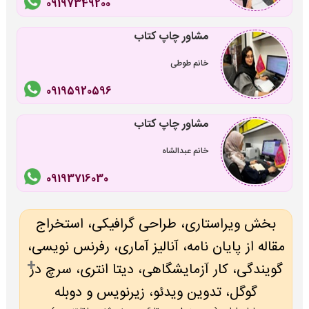
09197349200
مشاور چاپ کتاب
خانم طوطی
09195920596
مشاور چاپ کتاب
خانم عبدالشاه
09193716030
بخش ویراستاری، طراحی گرافیکی، استخراج
مقاله از پایان نامه، آنالیز آماری، رفرنس نویسی،
گویندگی، کار آزمایشگاهی، دیتا انتری، سرچ در
گوگل، تدوین ویدئو، زیرنویس و دوبله