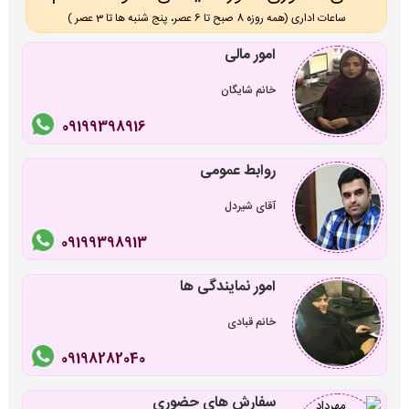
ساعات اداری (همه روزه 8 صبح تا 6 عصر، پنج شنبه ها تا 3 عصر )
امور مالی
خانم شایگان
09199398916
روابط عمومی
آقای شیردل
09199398913
امور نمایندگی ها
خانم قبادی
09198282040
سفارش های حضوری