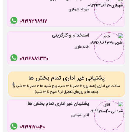
مهرداد شهبازی
09199398917
استخدام و کارگزینی
خانم علوی
09196889330
پشتیانی غیر اداری تمام بخش ها
ساعات غیر اداری (همه روزه 6 عصر تا 12 شب، پنج شنبه ها 3 عصر تا 12 شب و
جمعه ها و روزهای تعطیل از 9 صبح تا 12 شب)
پشتیبان غیر اداری تمام بخش ها
آقای شیدایی
09199170040