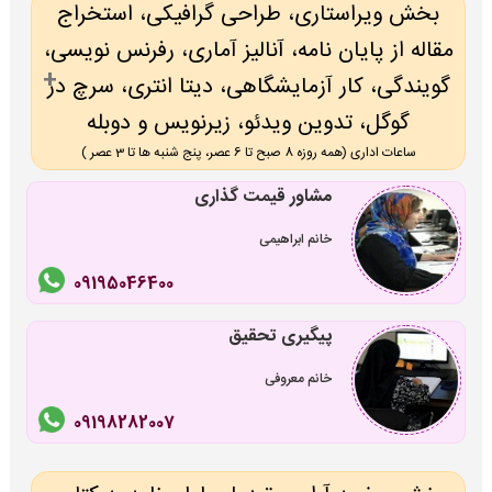
بخش ویراستاری، طراحی گرافیکی، استخراج
مقاله از پایان نامه، آنالیز آماری، رفرنس نویسی،
گویندگی، کار آزمایشگاهی، دیتا انتری، سرچ در
گوگل، تدوین ویدئو، زیرنویس و دوبله
ساعات اداری (همه روزه 8 صبح تا 6 عصر، پنج شنبه ها تا 3 عصر )
مشاور قیمت گذاری
خانم ابراهیمی
09195046400
پیگیری تحقیق
خانم معروفی
09198282007