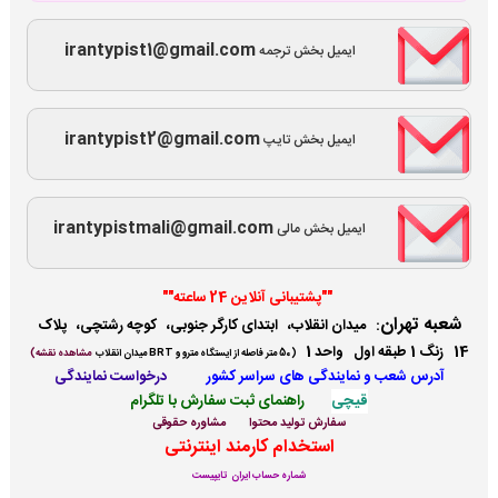
irantypist1@gmail.com
ایمیل بخش ترجمه
irantypist2@gmail.com
ایمیل بخش تایپ
irantypistmali@gmail.com
ایمیل بخش مالی
""پشتیبانی آنلاین 24 ساعته""
شعبه تهران
:
میدان انقلاب، ابتدای کارگر جنوبی، کوچه رشتچی، پلاک
14 زنگ 1 طبقه اول واحد 1
(
50 متر فاصله از ایستگاه مترو و BRT میدان انقلاب
مشاهده نقشه)
آدرس شعب و نمایندگی ها
ی سراسر کشور
درخواست نمایندگی
قیچی
راهنمای ثبت سفارش با تلگرام
سفارش تولید محتوا
مشاوره حقوقی
استخدام کارمند اینترنتی
شماره حساب ایران تایپیست