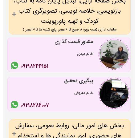
بخش صفحه آرایی، تبدیل پایان نامه به کتاب،
بازنویسی، خلاصه نویسی، تصویرگری کتاب
کودک و تهیه پاورپوینت
ساعات اداری (همه روزه 8 صبح تا 6 عصر، پنج شنبه ها تا 3 عصر )
مشاور قیمت گذاری
خانم عیدی
09198244151
پیگیری تحقیق
خانم معروفی
09198282007
بخش های امور مالی، روابط عمومی، سفارش
های حضوری، امور نمایندگی ها و استخدام