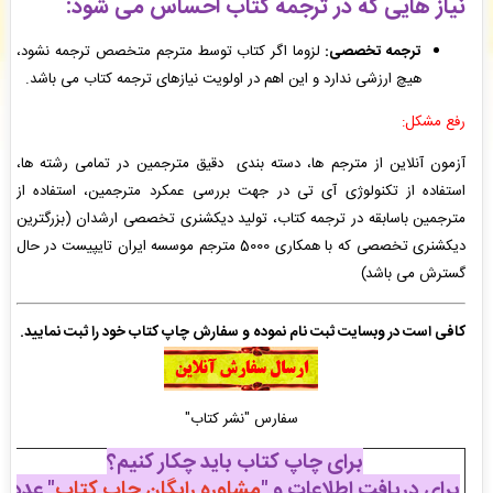
نیاز هایی که در ترجمه کتاب احساس می شود:
آتیه حاتمی
: سفارش ویراستاری فنی شما ثبت شد به زودی توسط اپراتور بررسی خواهد شد. -
(
جمعه ۰۵/۰۵/۱۶ ۱۵:۲۶:۳۹)
ترجمه تخصصی:
لزوما اگر کتاب توسط مترجم متخصص ترجمه نشود،
مجید اجلی
: فاکتور نهایی برای سفارش تایپ، صفحه آرایی شما صادر گردید برای دریافت سفارش
خود اقدام نمایید. -
( جمعه ۰۵/۰۵/۱۶ ۱۵:۲۰:۳۳)
هیچ ارزشی ندارد و این اهم در اولویت نیازهای ترجمه کتاب می باشد.
آتیه حاتمی
: سفارش صفحه آرایی در Word شما ثبت شد به زودی توسط اپراتور بررسی خواهد
رفع مشکل:
شد. -
( جمعه ۰۵/۰۵/۱۶ ۱۵:۲۰:۱۱)
آزمون آنلاین از مترجم ها، دسته بندی دقیق مترجمین در تمامی رشته ها،
استفاده از تکنولوژی آی تی در جهت بررسی عمکرد مترجمین، استفاده از
مترجمین باسابقه در ترجمه کتاب، تولید دیکشنری تخصصی ارشدان (بزرگترین
دیکشنری تخصصی که با همکاری 5000 مترجم موسسه ایران تایپیست در حال
گسترش می باشد)
کافی است در وبسایت ثبت نام نموده و سفارش چاپ کتاب خود را ثبت نمایید.
سفارس "نشر کتاب"
برای چاپ کتاب باید چکار کنیم؟
برای دریافت اطلاعات و "
مشاوره رایگان چاپ کتاب
" عدد