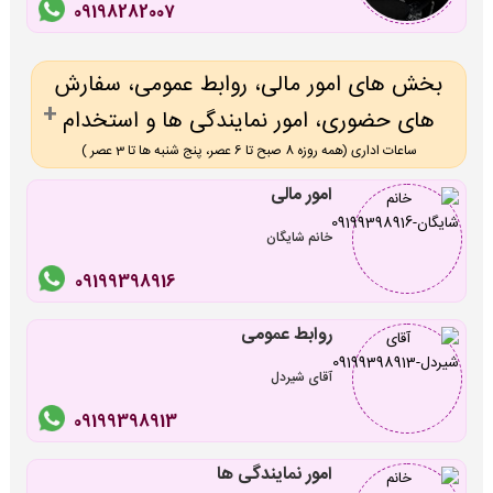
09198282007
بخش های امور مالی، روابط عمومی، سفارش
های حضوری، امور نمایندگی ها و استخدام
ساعات اداری (همه روزه 8 صبح تا 6 عصر، پنج شنبه ها تا 3 عصر )
امور مالی
خانم شایگان
09199398916
روابط عمومی
آقای شیردل
09199398913
امور نمایندگی ها