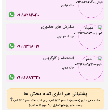
خانم قبادی
09198282040
سفارش های حضوری
مهرداد شهبازی
09199398917
استخدام و کارگزینی
خانم علوی
09196889330
پشتیانی غیر اداری تمام بخش ها
ساعات غیر اداری (همه روزه 6 عصر تا 12 شب، پنج شنبه ها 3 عصر تا 12 شب و
جمعه ها و روزهای تعطیل از 9 صبح تا 12 شب)