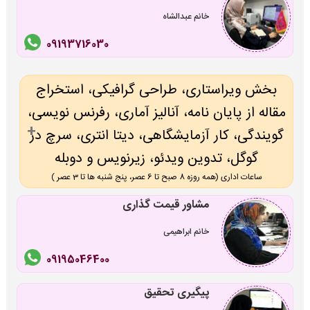
خانم عبدالشاه
09193716030
بخش ویراستاری، طراحی گرافیکی، استخراج
مقاله از پایان نامه، آنالیز آماری، رفرنس نویسی،
گویندگی، کار آزمایشگاهی، دیتا انتری، سرچ در
گوگل، تدوین ویدئو، زیرنویس و دوبله
ساعات اداری (همه روزه 8 صبح تا 6 عصر، پنج شنبه ها تا 3 عصر )
مشاور قیمت گذاری
خانم ابراهیمی
09195046400
پیگیری تحقیق