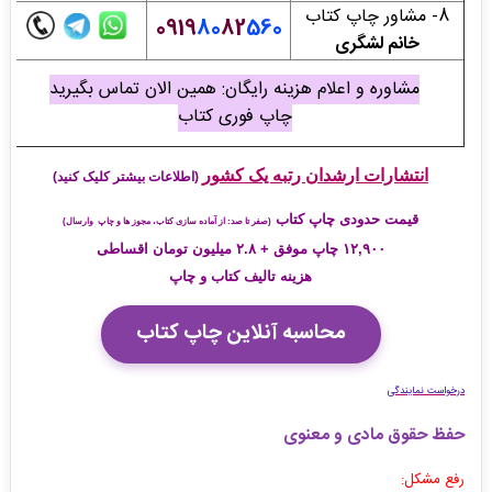
8- مشاور چاپ کتاب
0919
80
82
560
خانم لشگری
مشاوره و اعلام هزینه رایگان: همین الان تماس بگیرید
چاپ فوری کتاب
انتشارات ارشدان رتبه یک کشور
(اطلاعات بیشتر کلیک کنید)
قیمت حدودی چاپ کتاب
(صفر تا صد: از آماده سازی کتاب، مجوز ها و چاپ وارسال)
۱۲,۹۰۰ چاپ موفق + ۲.۸ میلیون تومان اقساطی
هزینه تالیف کتاب و چاپ
محاسبه آنلاین چاپ کتاب
درخواست نمایندگی
حفظ حقوق مادی و معنوی
رفع مشکل: