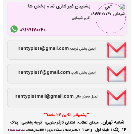
پشتیبان غیر اداری تمام بخش ها
آقای شیدایی
09199170040
irantypist1@gmail.com
ایمیل بخش ترجمه
irantypist2@gmail.com
ایمیل بخش تایپ
irantypistmali@gmail.com
ایمیل بخش مالی
""پشتیبانی آنلاین 24 ساعته""
شعبه تهران
:
میدان انقلاب، ابتدای کارگر جنوبی، کوچه رشتچی، پلاک
14 زنگ 1 طبقه اول واحد 1
(
50 متر فاصله از ایستگاه مترو و BRT میدان انقلاب
مشاهده نقشه)