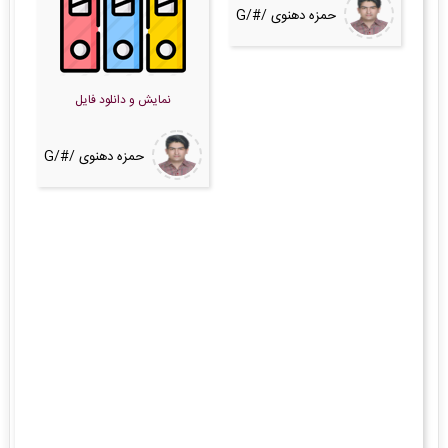
حمزه دهنوی /#/G
نمایش و دانلود فایل
حمزه دهنوی /#/G