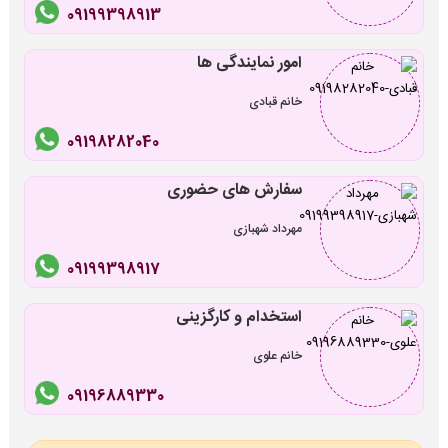
09199398913
امور نمایندگی ها
خانم قبادی
09198282040
سفارش های حضوری
مهرداد شهبازی
09199398917
استخدام و کارگزینی
خانم علوی
09196889330