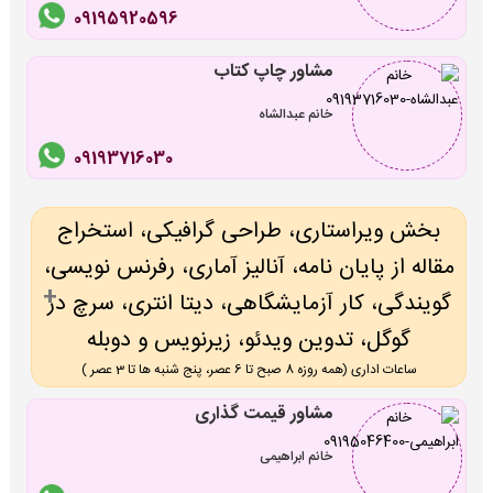
09195920596
مشاور چاپ کتاب
خانم عبدالشاه
09193716030
بخش ویراستاری، طراحی گرافیکی، استخراج
مقاله از پایان نامه، آنالیز آماری، رفرنس نویسی،
گویندگی، کار آزمایشگاهی، دیتا انتری، سرچ در
گوگل، تدوین ویدئو، زیرنویس و دوبله
ساعات اداری (همه روزه 8 صبح تا 6 عصر، پنج شنبه ها تا 3 عصر )
مشاور قیمت گذاری
خانم ابراهیمی