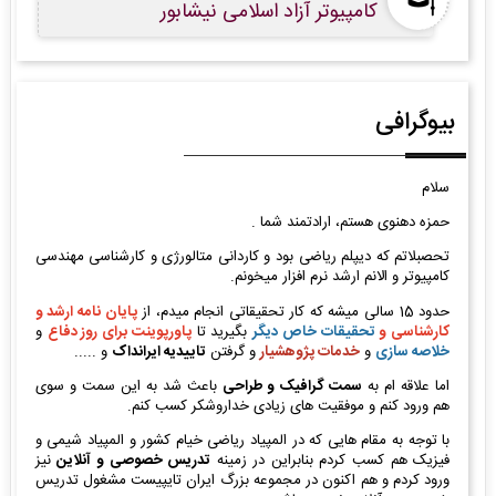
کامپیوتر آزاد اسلامی نیشابور
بیوگرافی
سلام
حمزه دهنوی هستم، ارادتمند شما .
تحصبلاتم که دیپلم ریاضی بود و کاردانی متالورژی و کارشناسی مهندسی
کامپیوتر و الانم ارشد نرم افزار میخونم.
حدود 15 سالی میشه که کار تحقیقاتی انجام میدم، از
پایان نامه ارشد و
کارشناسی و
تحقیقات خاص دیگر
بگیرید تا
پاورپوینت برای روز دفاع
و
خلاصه سازی
و
خدمات پژوهشیار
و گرفتن
تاییدیه ایرانداک
و .....
اما علاقه ام به
سمت گرافیک و طراحی
باعث شد به این سمت و سوی
هم ورود کنم و موفقیت های زیادی خداروشکر کسب کنم.
با توجه به مقام هایی که در المپیاد ریاضی خیام کشور و المپیاد شیمی و
فیزیک هم کسب کردم بنابراین در زمینه
تدریس خصوصی و آنلاین
نیز
ورود کردم و هم اکنون در مجموعه بزرگ ایران تایپیست مشغول تدریس