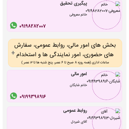
پیگیری تحقیق
خانم معروفی
09198282007
بخش های امور مالی، روابط عمومی، سفارش
های حضوری، امور نمایندگی ها و استخدام
ساعات اداری (همه روزه 8 صبح تا 6 عصر، پنج شنبه ها تا 3 عصر )
امور مالی
خانم شایگان
09199398916
روابط عمومی
آقای شیردل