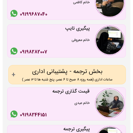
خانم کاظمی
09199687040
پیگیری تایپ
خانم معروفی
09198282007
بخش ترجمه - پشتیبانی اداری
ساعات اداری (همه روزه 8 صبح تا 6 عصر، پنج شنبه ها تا 3 عصر )
قیمت گذاری ترجمه
خانم عیدی
09198244151
پیگیری ترجمه