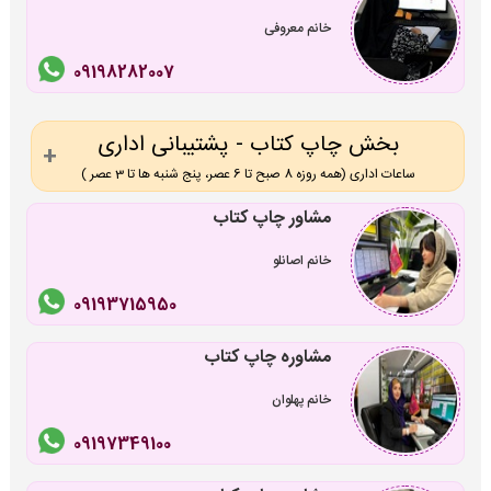
خانم معروفی
09198282007
بخش چاپ کتاب - پشتیبانی اداری
ساعات اداری (همه روزه 8 صبح تا 6 عصر، پنج شنبه ها تا 3 عصر )
مشاور چاپ کتاب
خانم اصانلو
09193715950
مشاوره چاپ کتاب
خانم پهلوان
09197349100