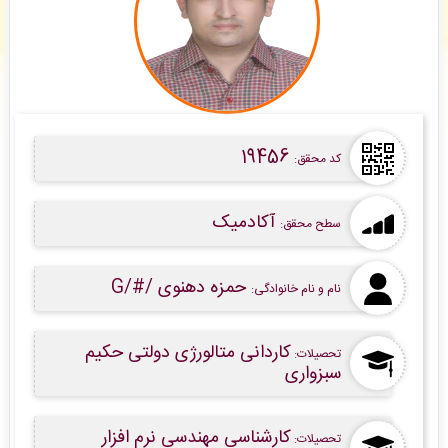
فاطمه والی
: سفارش چاپ و نشر کتاب شما بررسی و پیش فاکتور برای شما صادر گردید. -
(
یکشنبه ۰۵/۰۵/۱۸ ۱۰:۵۵:۴۶)
hamidreza moheghi
: پرداخت فاکتور نهایی شما با موفقیت انجام شد، میتوانید فایل تایپ،
صفحه آرایی شده خود را دانلود نمایید. -
( یکشنبه ۰۵/۰۵/۱۸ ۱۰:۵۵:۱۳)
پویا بهشتی
: پیش فاکتور شما با موفقیت پرداخت شد و سفارش تایپ، صفحه آرایی شما در حال
انجام است. -
( یکشنبه ۰۵/۰۵/۱۸ ۱۰:۴۵:۳۵)
19456
کد محقق:
آکادمیک
سطح محقق:
حمزه دهنوی /#/G
نام و نام خانوادگی:
کاردانی متالورژی دولتی حکیم
تحصیلات:
سبزواری
کارشناسی مهندسی نرم افزار
تحصیلات: