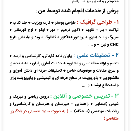
خصوصی و آنلاین نیز می باشم.
برخی از خدمات انجام شده توسط من :
1 - طراحی گرافیک :
طراحی پوستر + کارت ویزیت + جلد کتاب +
تراکت + بنر + تقویم + آگهی ترحیم + مهر + لوگو + لوح قهرمانی +
سربرگ و ست اداری + بروشور +فاکتور + کاتالوگ + ویدیو تبلیغاتی طرح
CNC و لیزر + و ....
2 - تحقیقات علمی :
پایان نامه کاردانی، کارشناسی و ارشد +
تنظیم و ارائه مقاله علمی و مشاوره + خدمات آماری پایان نامه + تحقیق
و سرچ مقالات و موضوعات خاص + تحقیقات حرفه ای دانش آموزی و
دانشجویی + پاورپوینت در سطح حرفه ای و انیمیشنی و پاورپوینت برای
جلسه دفاع ارشد + و ....
3 - تدریس خصوصی و آنلاین :
دروس ریاضی و فیزیک و
شیمی (ابتدایی + راهنمایی + دبیرستان و هنرستان و کارشناسی) و
ریاضیات مهندسی (دانشگاه) +
( به صورت 100% تضمینی در یادگیری
متقاضی)