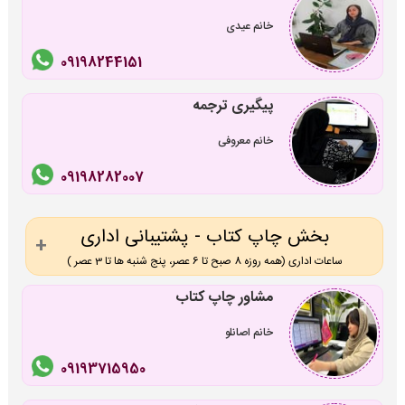
خانم عیدی
09198244151
پیگیری ترجمه
خانم معروفی
09198282007
بخش چاپ کتاب - پشتیبانی اداری
ساعات اداری (همه روزه 8 صبح تا 6 عصر، پنج شنبه ها تا 3 عصر )
مشاور چاپ کتاب
خانم اصانلو
09193715950