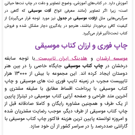
آموزش دارد. در کتاب‌های آموزشی، وضوح تصاویر و دقت در چاپ نت‌ها حیاتی
است؛ زیرا اگر تصاویر (مانند معرفی انواع
آلات موسیقی
که گاهی در
سرگرمی‌هایی مثل
ازالات موسیقی در جدول
نیز مورد توجه قرار می‌گیرند) از
کیفیت کافی برخوردار نباشند، هنرجو در یادگیری دچار مشکل شده و فروش
کتاب تحت‌تأثیر قرار می‌گیرد.
چاپ فوری و ارزان کتاب موسیقی
موسسه ارشدان
و
هلدینگ ایران تایپیست
با توجه سابقه
درخشان در
چاپ کتاب موسیقی
جایگاه خاصی را در بین هنر
دوستان ایجاد کرده اند. این مجموعه با بیش از 13000 هزار
تایپیست مجرب در زمینه تایپ فوری نت های موسیقی و چاپ
کتاب موسیقی با پرداخت اقساط مطابق با سلیقه مشتری و
آخرین متد طراحی و صفحه آرایی کتاب موسیقی در تیتراژ پایین
از یک طرف و همچنین مشاوره رایگان و کاملا صادقانه قبل از
چاپ کتاب موسیقی از طرف دیگر، موجب رضایت مشتریان شده
و امروزه توانسته پایین ترین هزینه فاکتور چاپ کتاب موسیقی با
گارانتی صددرصد را در سراسر کشور از آن خود سازد.