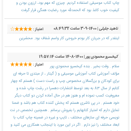
چاپ کتاب موسیقی استفاده کردیم. چیزی که مهم بود، ارزون بودن و
کیفیت خوب کاغذ بود که الحمدلله مورد رضایت همگی قرار گرفت
ناهید جلیلی
| 1400-9-3 ساعت 08:49:32
امتیاز :
اینقدر که در جریان کار بودم خروجی کار واسم شفاف بود. محشرین
کیخسرو محمودی پور
| 1400-8-14 ساعت 19:57:14
امتیاز :
سلام . وقت بخیر . بنده کیخسرو محمودی پور
مؤلف آموزشی کتاب آموزشی موسیقی و ( گیتار ، از مبتدی تا حرفه ای
برای کودکان و بزرگسالان مخصوص چپ و راست دست ) هستم که چهار
کتابم از سال 83 به بعد توسط انتشارات دهسرا در رشت چاپ شده و
معروفیت کسب نموده ام و هنوز هم در حال آماده کردن دو کتاب دیگر
خود هستم . در پی ناشری هستم که پخش کننده کتاب هم باشد و ضمنا
تمایل دارم که امتیاز کتابهایم را بفروش برسانم . همچنین تخصص در نت
نویسی حرفه ای سازهای مختلف ، تایپ و غیره در ضمینه چاپ کتاب با
ابعاد مختلف را نیز دارم . اگر در این مورد با اینجانب همکاری می کنید و