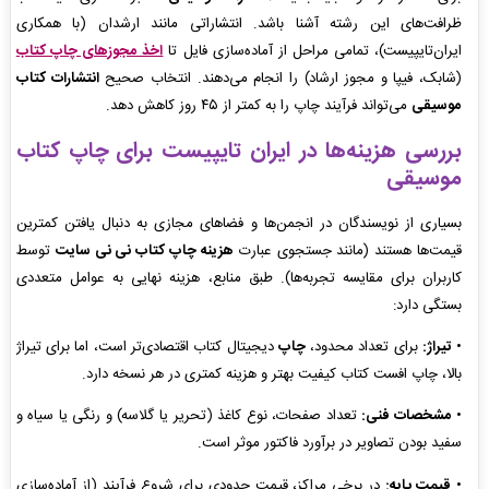
ظرافت‌های این رشته آشنا باشد. انتشاراتی مانند ارشدان (با همکاری
ایران‌تایپیست)، تمامی مراحل از آماده‌سازی فایل تا
اخذ مجوزهای چاپ کتاب
(شابک، فیپا و مجوز ارشاد) را انجام می‌دهند. انتخاب صحیح
انتشارات کتاب
موسیقی
می‌تواند فرآیند چاپ را به کمتر از ۴۵ روز کاهش دهد.
بررسی هزینه‌ها در ایران تایپیست برای چاپ کتاب
موسیقی
بسیاری از نویسندگان در انجمن‌ها و فضاهای مجازی به دنبال یافتن کمترین
قیمت‌ها هستند (مانند جستجوی عبارت
هزینه چاپ کتاب نی نی سایت
توسط
کاربران برای مقایسه تجربه‌ها). طبق منابع، هزینه نهایی به عوامل متعددی
بستگی دارد:
•
تیراژ:
برای تعداد محدود،
چاپ
دیجیتال کتاب اقتصادی‌تر است، اما برای تیراژ
بالا، چاپ افست کتاب کیفیت بهتر و هزینه کمتری در هر نسخه دارد.
•
مشخصات فنی:
تعداد صفحات، نوع کاغذ (تحریر یا گلاسه) و رنگی یا سیاه و
سفید بودن تصاویر در برآورد فاکتور موثر است.
•
قیمت پایه:
در برخی مراکز، قیمت حدودی برای شروع فرآیند (از آماده‌سازی