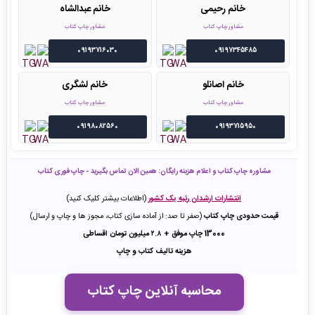
خانم رحیمی
خانم عبدالشاه
مشاور چاپ کتاب
مشاور چاپ کتاب
09193716030
09197345485
خانم اصانلو
خانم لشگری
مشاور چاپ کتاب
مشاور چاپ کتاب
09198082560
09193715950
مشاوره چاپ کتاب و اعلام هزینه رایگان: همین الان تماس بگیرید - چاپ فوری کتاب
انتشارات ارشدان رتبه یک کشور
(اطلاعات بیشتر کلیک کنید)
قیمت حدودی چاپ کتاب
(صفر تا صد: از آماده سازی کتاب، مجوز ها و چاپ و ارسال)
13000 چاپ موفق + ۲.۸ میلیون تومان اقساطی
هزینه تالیف کتاب و چاپ
محاسبه آنلاین چاپ کتاب