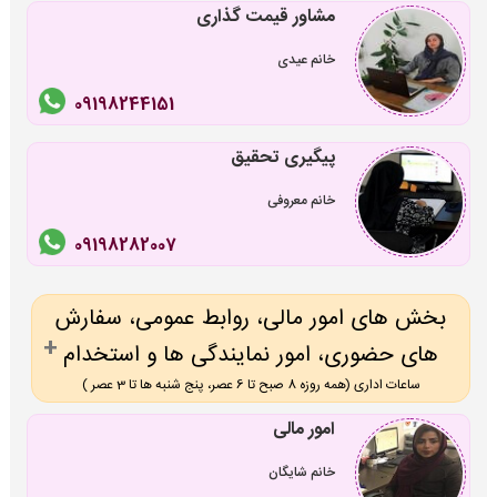
مشاور قیمت گذاری
خانم عیدی
09198244151
پیگیری تحقیق
خانم معروفی
09198282007
بخش های امور مالی، روابط عمومی، سفارش
های حضوری، امور نمایندگی ها و استخدام
ساعات اداری (همه روزه 8 صبح تا 6 عصر، پنج شنبه ها تا 3 عصر )
امور مالی
خانم شایگان