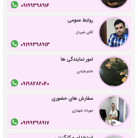
09199398916
روابط عمومی
آقای شیردل
09199398913
امور نمایندگی ها
خانم قبادی
09198282040
سفارش های حضوری
مهرداد شهبازی
09199398917
استخدام و کارگزینی