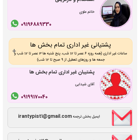
خانم علوی
09196889330
پشتیانی غیر اداری تمام بخش ها
ساعات غیر اداری (همه روزه 6 عصر تا 12 شب، پنج شنبه ها 3 عصر تا 12 شب و
جمعه ها و روزهای تعطیل از 9 صبح تا 12 شب)
پشتیبان غیر اداری تمام بخش ها
آقای شیدایی
09199170040
irantypist1@gmail.com
ایمیل بخش ترجمه