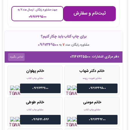
جهت مشاوره رایگان : ارسال عدد 7 به
ثبت‌نام و سفارش
۰۹۱۹۷۳۴۹۵۰۰
برای چاپ کتاب باید چکار کنیم؟
مشاوره رایگان: عدد
7
به
09197349500
دفتر مرکزی انتشارات:
02147625500
تماس بگیرید
خانم دکتر شهاب
خانم پهلوان
مشاور تقویت رزومه
مشاور چاپ کتاب
09197349100
09197349500
خانم مومنی
خانم طوطی
مشاور چاپ کتاب
مشاور چاپ کتاب
09195920596
09197349200