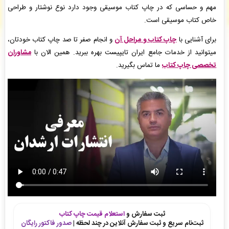
مهم و حساسی که در چاپ کتاب موسیقی وجود دارد نوع نوشتار و طراحی
حسن سعادتی فر
: فاکتور نهایی برای سفارش تایپ، صفحه آرایی شما صادر گردید برای دریافت
سفارش خود اقدام نمایید. -
( یکشنبه ۰۵/۰۵/۱۸ ۱۵:۳۰:۲۹)
خاص کتاب موسیقی است.
انتشارات ارشدان
: فایل سفارش صفحه آرایی در Word شما توسط محقق به سیستم تحویل داده
شده است. -
( یکشنبه ۰۵/۰۵/۱۸ ۱۵:۲۳:۳۰)
برای آشنایی با
چاپ کتاب و مراحل آن
و انجام صفر تا صد چاپ کتاب خودتان،
حسن سعادتی فر
: پیش فاکتور شما با موفقیت پرداخت شد و سفارش تایپ، صفحه آرایی شما در
میتوانید از خدمات جامع ایران تایپیست بهره ببرید. همین الان با
مشاوران
حال انجام است. -
( یکشنبه ۰۵/۰۵/۱۸ ۱۵:۰۸:۰۸)
تخصصی چاپ کتاب
ما تماس بگیرید.
ثبت سفارش و
استعلام قیمت چاپ کتاب
ثبت‌نام سریع و ثبت سفارش آنلاین در چند لحظه |
صدور فاکتور رایگان