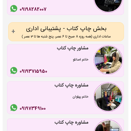
09198282007
بخش چاپ کتاب - پشتیبانی اداری
ساعات اداری (همه روزه 8 صبح تا 6 عصر، پنج شنبه ها تا 3 عصر )
مشاور چاپ کتاب
خانم اصانلو
09193715950
مشاوره چاپ کتاب
خانم پهلوان
09197349100
مشاوره چاپ کتاب