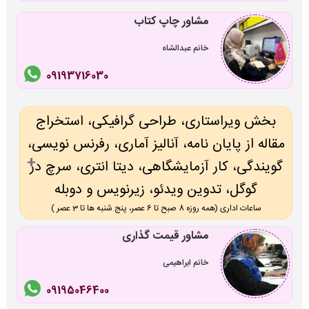
مشاور چاپ کتاب
خانم عبدالشاه
09193716030
بخش ویراستاری، طراحی گرافیکی، استخراج
مقاله از پایان نامه، آنالیز آماری، رفرنس نویسی،
گویندگی، کار آزمایشگاهی، دیتا انتری، سرچ در
گوگل، تدوین ویدئو، زیرنویس و دوبله
ساعات اداری (همه روزه 8 صبح تا 6 عصر، پنج شنبه ها تا 3 عصر )
مشاور قیمت گذاری
خانم ابراهیمی
09195046400