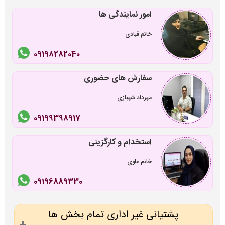
امور نمایندگی ها
خانم قبادی
09198282040
سفارش های حضوری
مهرداد شهبازی
09199398917
استخدام و کارگزینی
خانم علوی
09196889330
پشتیانی غیر اداری تمام بخش ها