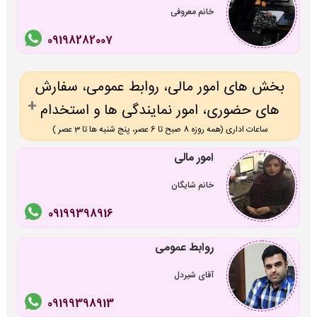
خانم معروفی
09198282007
بخش های امور مالی، روابط عمومی، سفارش
های حضوری، امور نمایندگی ها و استخدام
ساعات اداری (همه روزه 8 صبح تا 6 عصر، پنج شنبه ها تا 3 عصر )
امور مالی
خانم شایگان
09199398916
روابط عمومی
آقای شیردل
09199398913