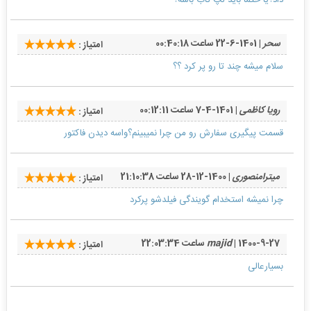
داد؟یا حتما باید لپ تاب باشه؟
سحر
| 1401-6-22 ساعت 00:40:18
امتیاز :
سلام میشه چند تا رو پر کرد ؟؟
رویا کاظمی
| 1401-4-7 ساعت 00:12:11
امتیاز :
قسمت پیگیری سفارش رو من چرا نمیبینم؟واسه دیدن فاکتور
میترامنصوری
| 1400-12-28 ساعت 21:10:38
امتیاز :
چرا نمیشه استخدام گویندگی فیلدشو پرکرد
| 1400-9-27 ساعت 22:03:34
majid
امتیاز :
بسیارعالی