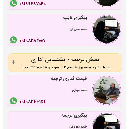
09199687040
پیگیری تایپ
خانم معروفی
09198282007
بخش ترجمه - پشتیبانی اداری
ساعات اداری (همه روزه 8 صبح تا 6 عصر، پنج شنبه ها تا 3 عصر )
قیمت گذاری ترجمه
خانم عیدی
09198244151
پیگیری ترجمه
خانم معروفی