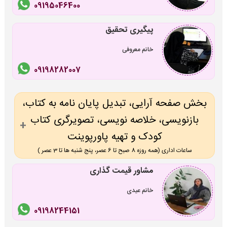
09195046400
پیگیری تحقیق
خانم معروفی
09198282007
بخش صفحه آرایی، تبدیل پایان نامه به کتاب،
بازنویسی، خلاصه نویسی، تصویرگری کتاب
کودک و تهیه پاورپوینت
ساعات اداری (همه روزه 8 صبح تا 6 عصر، پنج شنبه ها تا 3 عصر )
مشاور قیمت گذاری
خانم عیدی
09198244151