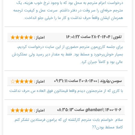
درخواست اعزام مترجم به محل بود که با وجود نرخ خوب هزینه، یک
مترجم حرفه‌ای را سر وقت در دفتر داشتم. سرعت عمل و کیفیت ترجمه
همزمان ایشان واقعاً حرف نداشت و کار ما را خیلی جلو انداخت.
تقوی
| 1404-2-28 ساعت 16:01:22
امتیاز :
برای جلسه کاری‌مون مترجم حضوری از این سایت درخواست کردیم،
بسیار خوش‌برخورد و مسلط بود. فقط یه مقدار دیر رسید ولی عملکردش
عالی بود و کاملاً جبران کرد.
سوسن بهاروند
| 1400-8-20 ساعت 09:31:11
امتیاز :
با کاری که از مترجمتون دیدم واقعا قیمتاتون فوق العاده س.حرف نداشت
| 1400-7-6 ساعت 08:35:13
ghanbari
امتیاز :
سلام. خواستم بابت مترجم کارکشته ای که برامون فرستادین تشکر کنم.
کاملا مسلط بودن??