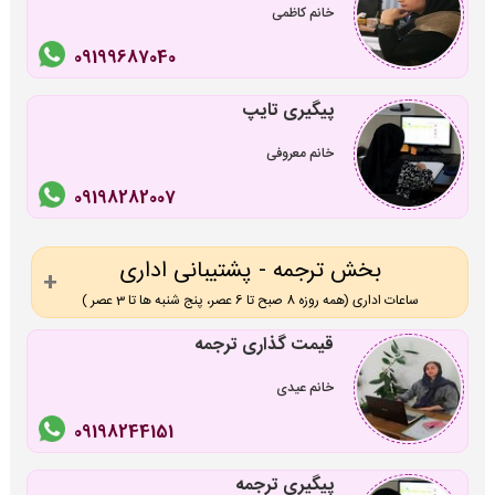
خانم کاظمی
09199687040
پیگیری تایپ
خانم معروفی
09198282007
بخش ترجمه - پشتیبانی اداری
ساعات اداری (همه روزه 8 صبح تا 6 عصر، پنج شنبه ها تا 3 عصر )
قیمت گذاری ترجمه
خانم عیدی
09198244151
پیگیری ترجمه