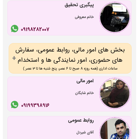
پیگیری تحقیق
خانم معروفی
09198282007
بخش های امور مالی، روابط عمومی، سفارش
های حضوری، امور نمایندگی ها و استخدام
ساعات اداری (همه روزه 8 صبح تا 6 عصر، پنج شنبه ها تا 3 عصر )
امور مالی
خانم شایگان
09199398916
روابط عمومی
آقای شیردل