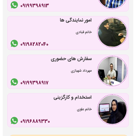
09199398913
امور نمایندگی ها
خانم قبادی
09198282040
سفارش های حضوری
مهرداد شهبازی
09199398917
استخدام و کارگزینی
خانم علوی
09196889330