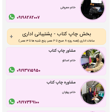
خانم معروفی
09198282007
بخش چاپ کتاب - پشتیبانی اداری
ساعات اداری (همه روزه 8 صبح تا 6 عصر، پنج شنبه ها تا 3 عصر )
مشاور چاپ کتاب
خانم اصانلو
09193715950
مشاوره چاپ کتاب
خانم پهلوان
09197349100