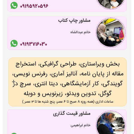
09195920596
مشاور چاپ کتاب
خانم عبدالشاه
09193716030
بخش ویراستاری، طراحی گرافیکی، استخراج
مقاله از پایان نامه، آنالیز آماری، رفرنس نویسی،
گویندگی، کار آزمایشگاهی، دیتا انتری، سرچ در
گوگل، تدوین ویدئو، زیرنویس و دوبله
ساعات اداری (همه روزه 8 صبح تا 6 عصر، پنج شنبه ها تا 3 عصر )
مشاور قیمت گذاری
خانم ابراهیمی