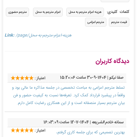
کلمات کلیدی:
هزینه اعزام مترجم به محل
اعزام مترجم به محل
مترجم حضوری
قیمت مترجم
مترجم اعزامی
/page/هزینه-اعزام-مترجم-به-محل
Link:
دیدگاه کاربران
صفا نیکو
| 1404-9-30 ساعت 15:20:06
امتیاز :
تسلط مترجم اعزامی به مباحث تخصصی در جلسه مذاکره ما عالی بود و
واقعاً در پیشبرد قرارداد کمک کرد. تعرفه‌ها نسبت به کیفیت حضور و فن
بیان مترجم بسیار منصفانه است و از این همکاری رضایت کامل دارم.
سمانه خادم الشریعه
| 1404-7-12 ساعت 16:03:09
امتیاز :
بهترین تصمیمی که برای جلسه کاری گرفتم،