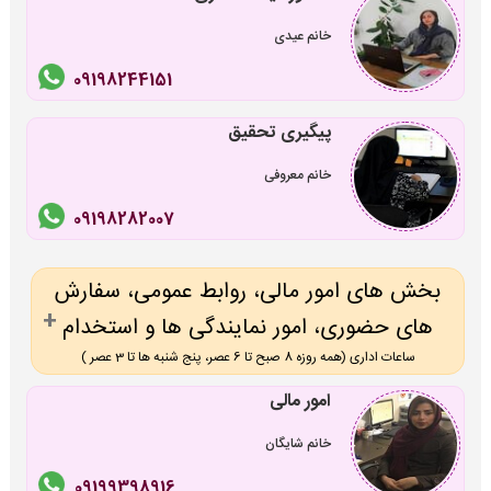
خانم عیدی
09198244151
پیگیری تحقیق
خانم معروفی
09198282007
بخش های امور مالی، روابط عمومی، سفارش
های حضوری، امور نمایندگی ها و استخدام
ساعات اداری (همه روزه 8 صبح تا 6 عصر، پنج شنبه ها تا 3 عصر )
امور مالی
خانم شایگان
09199398916