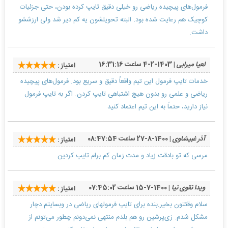
فرمول‌های پیچیده ریاضی رو خیلی دقیق تایپ کرده بودن، حتی جزئیات
کوچیک هم رعایت شده بود. البته تحویلشون یه کم دیر شد ولی ارزششو
داشت.
لعیا میرابی
| 1403-2-4 ساعت 16:31:16
امتیاز :
خدمات تایپ فرمول این تیم واقعاً دقیق و سریع بود. فرمول‌های پیچیده
ریاضی و علمی رو بدون هیچ اشتباهی تایپ کردن. اگر به تایپ فرمول
نیاز دارید، حتماً به این تیم اعتماد کنید
آذر غبیشاوی
| 1400-8-27 ساعت 08:47:54
امتیاز :
مرسی که تو بادقت زیاد و مدت زمان کم برام تایپ کردین
ویدا نقوی نیا
| 1400-7-15 ساعت 07:45:02
امتیاز :
سلام وقتتون بخیر.بنده برای تایپ فرمولهای ریاضی در وبسایتم دچار
مشکل شدم. زی‌پرشین رو هم بلدم منتهی نمی‌دونم چطور می‌تونم از