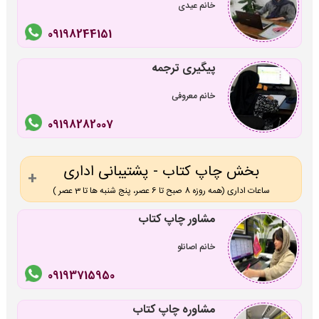
خانم عیدی
09198244151
پیگیری ترجمه
خانم معروفی
09198282007
بخش چاپ کتاب - پشتیبانی اداری
ساعات اداری (همه روزه 8 صبح تا 6 عصر، پنج شنبه ها تا 3 عصر )
مشاور چاپ کتاب
خانم اصانلو
09193715950
مشاوره چاپ کتاب