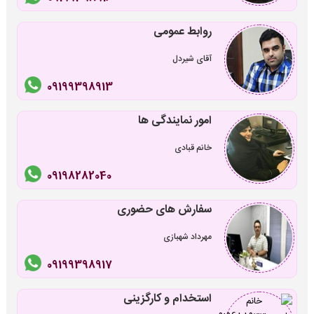
روابط عمومی
آقای شیردل
09199398913
امور نمایندگی ها
خانم قبادی
09198282040
سفارش های حضوری
مهرداد شهبازی
09199398917
استخدام و کارگزینی