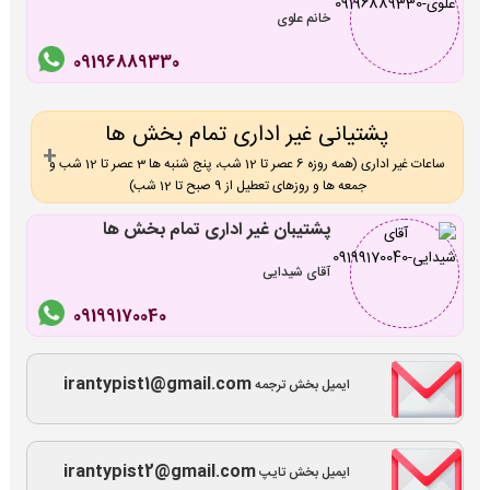
خانم علوی
09196889330
پشتیانی غیر اداری تمام بخش ها
ساعات غیر اداری (همه روزه 6 عصر تا 12 شب، پنج شنبه ها 3 عصر تا 12 شب و
جمعه ها و روزهای تعطیل از 9 صبح تا 12 شب)
پشتیبان غیر اداری تمام بخش ها
آقای شیدایی
09199170040
irantypist1@gmail.com
ایمیل بخش ترجمه
irantypist2@gmail.com
ایمیل بخش تایپ