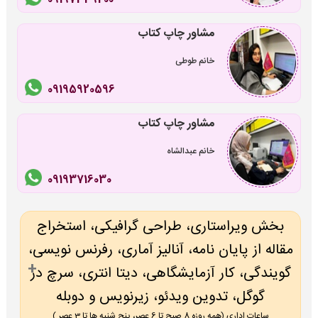
مشاور چاپ کتاب
خانم طوطی
09195920596
مشاور چاپ کتاب
خانم عبدالشاه
09193716030
بخش ویراستاری، طراحی گرافیکی، استخراج
مقاله از پایان نامه، آنالیز آماری، رفرنس نویسی،
گویندگی، کار آزمایشگاهی، دیتا انتری، سرچ در
گوگل، تدوین ویدئو، زیرنویس و دوبله
ساعات اداری (همه روزه 8 صبح تا 6 عصر، پنج شنبه ها تا 3 عصر )