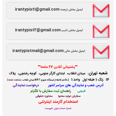
irantypist1@gmail.com
ایمیل بخش ترجمه
irantypist2@gmail.com
ایمیل بخش تایپ
irantypistmali@gmail.com
ایمیل بخش مالی
""پشتیبانی آنلاین 24 ساعته""
شعبه تهران
:
میدان انقلاب، ابتدای کارگر جنوبی، کوچه رشتچی، پلاک
14 زنگ 1 طبقه اول واحد 1
(
50 متر فاصله از ایستگاه مترو و BRT میدان انقلاب
مشاهده نقشه)
آدرس شعب و نمایندگی ها
ی سراسر کشور
درخواست نمایندگی
قیچی
راهنمای ثبت سفارش با تلگرام
سفارش تولید محتوا
مشاوره حقوقی
استخدام کارمند اینترنتی
شماره حساب ایران تایپیست