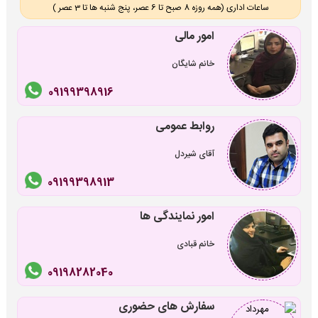
ساعات اداری (همه روزه 8 صبح تا 6 عصر، پنج شنبه ها تا 3 عصر )
امور مالی
خانم شایگان
09199398916
روابط عمومی
آقای شیردل
09199398913
امور نمایندگی ها
خانم قبادی
09198282040
سفارش های حضوری