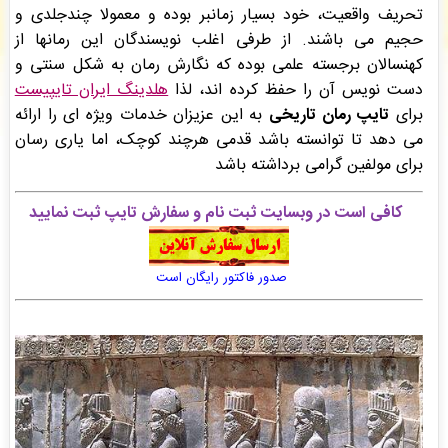
تحریف واقعیت، خود بسیار زمانبر بوده و معمولا چندجلدی و
ایران تایپیست. شعبه انقلاب
: سفارش صفحه آرایی در Word شما بررسی و پیش فاکتور برای شما
صادر گردید. -
( یکشنبه ۰۵/۰۵/۱۸ ۱۱:۱۲:۲۶)
حجیم می باشند. از طرفی اغلب نویسندگان این رمانها از
معصومه فراهانی
: سفارش تایپ، صفحه آرایی شما ثبت شد به زودی توسط اپراتور بررسی خواهد
کهنسالان برجسته علمی بوده که نگارش رمان به شکل سنتی و
شد. -
( یکشنبه ۰۵/۰۵/۱۸ ۱۱:۱۱:۴۳)
دست نویس آن را حفظ کرده اند، لذا
هلدینگ ایران تایپیست
ایران تایپیست. شعبه انقلاب
: سفارش صفحه آرایی در Word شما ثبت شد به زودی توسط اپراتور
بررسی خواهد شد. -
( یکشنبه ۰۵/۰۵/۱۸ ۱۱:۱۰:۵۳)
برای
تایپ رمان تاریخی
به این عزیزان خدمات ویژه ای را ارائه
می دهد تا توانسته باشد قدمی هرچند کوچک، اما یاری رسان
برای مولفین گرامی برداشته باشد
کافی است در وبسایت ثبت نام و سفارش تایپ ثبت نمایید
صدور فاکتور رایگان است