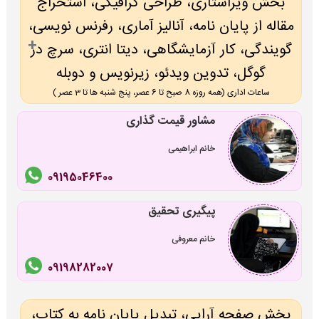
بخش ویراستاری، طراحی گرافیکی، استخراج
مقاله از پایان نامه، آنالیز آماری، رفرنس نویسی،
گویندگی، کار آزمایشگاهی، دیتا انتری، سرچ در
گوگل، تدوین ویدئو، زیرنویس و دوبله
ساعات اداری (همه روزه 8 صبح تا 6 عصر، پنج شنبه ها تا 3 عصر )
مشاور قیمت گذاری
خانم ابراهیمی
09195046400
پیگیری تحقیق
خانم معروفی
09198282007
بخش صفحه آرایی، تبدیل پایان نامه به کتاب،