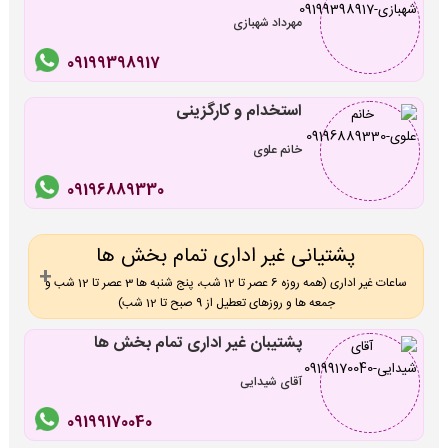
مهرداد شهبازی
09199398917
استخدام و کارگزینی
خانم علوی
09196889330
پشتیانی غیر اداری تمام بخش ها
ساعات غیر اداری (همه روزه 6 عصر تا 12 شب، پنج شنبه ها 3 عصر تا 12 شب و
جمعه ها و روزهای تعطیل از 9 صبح تا 12 شب)
پشتیبان غیر اداری تمام بخش ها
آقای شیدایی
09199170040