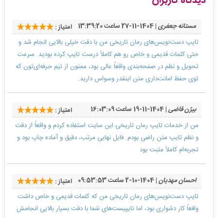
دیدگاه کاربران
مستانه جعفری
| 1404-11-27 ساعت 13:39:20
امتیاز :
تایپ دست‌نویس‌های رمان تاریخی من با دقت خیلی بالایی انجام شد و
حتی کلمات قدیمی و خاص رو هم کاملاً درست تایپ کرده بودید. سرعت
تحویل و نظم در صفحه‌بندی واقعاً عالی بود، ممنون از تیم حرفه‌ای‌تون که
توی حفظ امانت‌داری متن اینقدر وسواس دارید.
بیژن قاضی
| 1404-11-19 ساعت 16:03:09
امتیاز :
من از خدمات تایپ رمان تاریخی این سایت استفاده کردم و واقعاً از دقت
و نظم تایپ متن راضی بودم. فایل نهایی مرتب، دقیق و آماده چاپ بود و
تجربه‌ام کاملاً مثبت بود
احسان مهدیان
| 1404-10-2 ساعت 09:53:53
امتیاز :
تایپ دست‌نویس‌های رمان تاریخی من که کلمات قدیمی و خاص داشت
واقعاً کار دشواری بود، اما تایپیست‌های شما با دقت بسیار بالایی انجامش