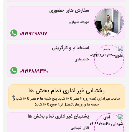
سفارش های حضوری
مهرداد شهبازی
09199398917
استخدام و کارگزینی
خانم علوی
09196889330
پشتیانی غیر اداری تمام بخش ها
ساعات غیر اداری (همه روزه 6 عصر تا 12 شب، پنج شنبه ها 3 عصر تا 12 شب و
جمعه ها و روزهای تعطیل از 9 صبح تا 12 شب)
پشتیبان غیر اداری تمام بخش ها
آقای شیدایی