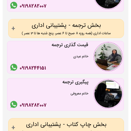
09198282007
بخش ترجمه - پشتیبانی اداری
ساعات اداری (همه روزه 8 صبح تا 6 عصر، پنج شنبه ها تا 3 عصر )
قیمت گذاری ترجمه
خانم عیدی
09198244151
پیگیری ترجمه
خانم معروفی
09198282007
بخش چاپ کتاب - پشتیبانی اداری