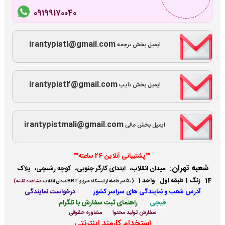
09199170040
irantypist1@gmail.com
ایمیل بخش ترجمه
irantypist2@gmail.com
ایمیل بخش تایپ
irantypistmali@gmail.com
ایمیل بخش مالی
""پشتیبانی آنلاین 24 ساعته""
شعبه تهران
:
میدان انقلاب، ابتدای کارگر جنوبی، کوچه رشتچی، پلاک
14 زنگ 1 طبقه اول واحد 1
(
50 متر فاصله از ایستگاه مترو و BRT میدان انقلاب
مشاهده نقشه)
آدرس شعب و نمایندگی ها
ی سراسر کشور
درخواست نمایندگی
قیچی
راهنمای ثبت سفارش با تلگرام
سفارش تولید محتوا
مشاوره حقوقی
استخدام کارمند اینترنتی