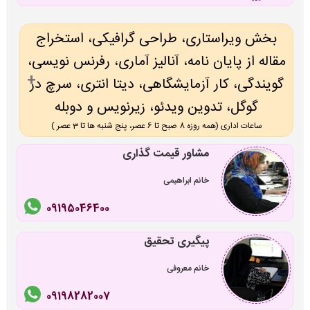
بخش ویراستاری، طراحی گرافیکی، استخراج
مقاله از پایان نامه، آنالیز آماری، رفرنس نویسی،
گویندگی، کار آزمایشگاهی، دیتا انتری، سرچ در
گوگل، تدوین ویدئو، زیرنویس و دوبله
ساعات اداری (همه روزه 8 صبح تا 6 عصر، پنج شنبه ها تا 3 عصر )
مشاور قیمت گذاری
خانم ابراهیمی
09195046400
پیگیری تحقیق
خانم معروفی
09198282007