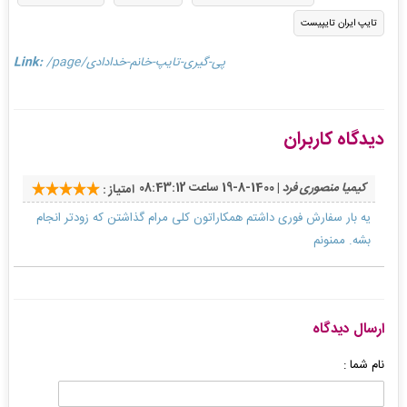
تایپ ایران تایپیست
/page/پی-گیری-تایپ-خانم-خدادادی
Link:
دیدگاه کاربران
کیمیا منصوری فرد
| 1400-8-19 ساعت 08:43:12
امتیاز :
یه بار سفارش فوری داشتم همکاراتون کلی مرام گذاشتن که زودتر انجام
بشه. ممنونم
ارسال دیدگاه
نام شما :