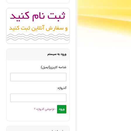
ایرج مرادی
: پیش فاکتور شما با موفقیت پرداخت شد و سفار
سهیل صدر
: سفارش صفحه آرایی در Word شما بررسی و پیش فاکتور برای شما صادر گردید. -
payam hooshyar
: سفارش تحلیل آماری با متلب شما ثب
شهریار شهریار
: پیش فاکتور شما با موفقیت پرداخت شد و سف
ررویا عبدالهی
: پرداخت فاکتور نهایی شما با موفقیت انجام شد،
ورود به سیستم
شناسه کاربری(ایمیل):
گذرواژه:
- فراموشی گذرواژه ؟