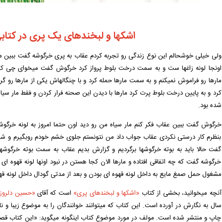
اشکها و لبخندهای یک پری در کتا
ولی خیلی خوشحالم این نوع زندگی رو تجربه کردم عقاب به پری خرگوشه گفت ببین من
اونجا لونه زاغها ست و به سمت درخت بلوط پرواز کرد خرگوش گفت میخوای چی ک
مارها رو فراموش نمیکنم و به سمت مارها حمله کرد و با چنگالهاش یکی از مارها رو گر
کرد و به پایین درخت بلوط پرت کرد مارها با دیدن این صحنه فرار کردن و فقط مار سیا
شده بود.
خرگوش گفت ببین عقاب فکر کنم مار سیاه من رو دید اون حتما امروز به لونه خرگوشها
بنظرم کار درستی نکردی عقاب جواب داد من نتونستم جلوی خشم خودم روبگیرم و شای
گفت حالا باید به بوته خرگوشها برگردیم و گزارش بدیم عقاب به سمت بوته خرگوشه
خرگوشه گفت که چه اتفاقی افتاده و مارها الان کجا هستن در نبود اونها لونه قهوه ا
مشغول حمل صمغ مایع به داخل لونه قهوه ای بودن و بعد از مدتی گودال داخل لونه قه
آنچه میخوانید، بخشی از کتاب
«اشکها و لبخندهای پری»
است که آقای
«حسین دلروز
سال به نگارش در آورده است. این کتاب که میتوانند خوانندگان را به موضوع زیبا 
چاپ و منتشر شده است. مولف در مورد موضوع کتاب اینگونه میگوید: «این کتاب قصه 