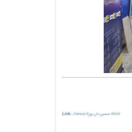
/news/حسین-دل-روز8.html
Link: