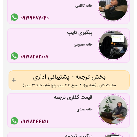
خانم کاظمی
09199687040
پیگیری تایپ
خانم معروفی
09198282007
بخش ترجمه - پشتیبانی اداری
ساعات اداری (همه روزه 8 صبح تا 6 عصر، پنج شنبه ها تا 3 عصر )
قیمت گذاری ترجمه
خانم عیدی
09198244151
پیگیری ترجمه