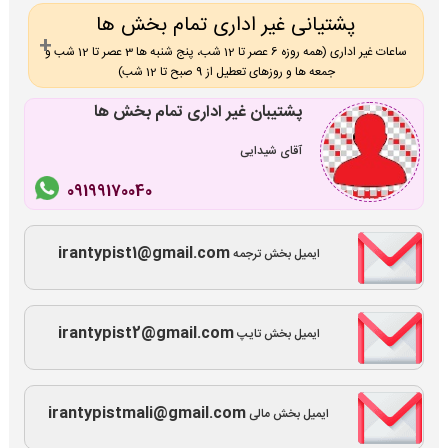
پشتیانی غیر اداری تمام بخش ها
ساعات غیر اداری (همه روزه 6 عصر تا 12 شب، پنج شنبه ها 3 عصر تا 12 شب و
جمعه ها و روزهای تعطیل از 9 صبح تا 12 شب)
پشتیبان غیر اداری تمام بخش ها
آقای شیدایی
09199170040
irantypist1@gmail.com
ایمیل بخش ترجمه
irantypist2@gmail.com
ایمیل بخش تایپ
irantypistmali@gmail.com
ایمیل بخش مالی