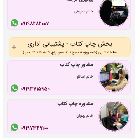
خانم معروفی
09198282007
بخش چاپ کتاب - پشتیبانی اداری
ساعات اداری (همه روزه 8 صبح تا 6 عصر، پنج شنبه ها تا 3 عصر )
مشاور چاپ کتاب
خانم اصانلو
09193715950
مشاوره چاپ کتاب
خانم پهلوان
09197349100