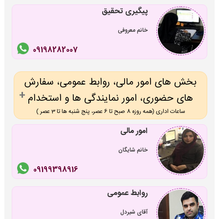
پیگیری تحقیق
خانم معروفی
09198282007
بخش های امور مالی، روابط عمومی، سفارش
های حضوری، امور نمایندگی ها و استخدام
ساعات اداری (همه روزه 8 صبح تا 6 عصر، پنج شنبه ها تا 3 عصر )
امور مالی
خانم شایگان
09199398916
روابط عمومی
آقای شیردل