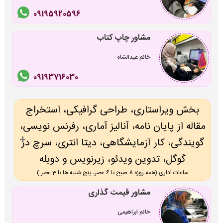
09195920596
مشاور چاپ کتاب
خانم عبدالشاه
09193716030
بخش ویراستاری، طراحی گرافیکی، استخراج
مقاله از پایان نامه، آنالیز آماری، رفرنس نویسی،
گویندگی، کار آزمایشگاهی، دیتا انتری، سرچ در
گوگل، تدوین ویدئو، زیرنویس و دوبله
ساعات اداری (همه روزه 8 صبح تا 6 عصر، پنج شنبه ها تا 3 عصر )
مشاور قیمت گذاری
خانم ابراهیمی