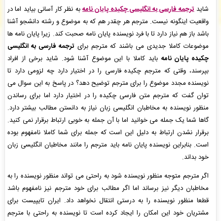
زهرا ترکی
: سفارش تایپ، صفحه آرایی شما ثبت شد به زودی توسط اپراتور بررسی خواهد شد. -
(
شاید
ترجمه فارسی به انگلیسی چکیده پایان نامه
به نظر کار آسانی بیاید اما در
جمعه ۰۵/۰۵/۱۶ ۲۳:۰۴:۳۴)
واقعیت اینگونه نیست. مترجم هر چقدر هم که به موضوع و رشته دانشجو آشنا
سهیل صدر
: پیش فاکتور شما با موفقیت پرداخت شد و سفارش تایپ، صفحه آرایی شما در حال
باشد باز هم نیاز دارد تا با فرد نویسنده پایان نامه صحبت کند. زیرا پایان نامه ها
انجام است. -
( جمعه ۰۵/۰۵/۱۶ ۲۲:۵۱:۳۵)
موضوعات کاملا جدیدی می باشند که مترجم برای
ترجمه فارسی به انگلیسی
نادیا وطن دوست
: پیش فاکتور شما با موفقیت پرداخت شد و سفارش تایپ، صفحه آرایی شما در
حال انجام است. -
( جمعه ۰۵/۰۵/۱۶ ۲۲:۴۸:۱۲)
چکیده پایان نامه
باید کاملا با این موضوع آشنا شود. شاید برخی از افراد
بپرسند، وقتی که مترجم چکیده فارسی را در اختیار دارد چه لزومی دارد تا
نویسنده مجدد موضوع را برای مترجم توضیح دهد؟ در پاسخ به این سوال می
توان گفت که مترجم متن فارسی چکیده را در اختیار دارد اما برای رساندن
منظور نویسنده به مخاطبان انگلیسی زبان نیاز به دانستن مطالب بیشتر دارد.
گاها شما یک جمله می خوانید اما با آن جمله به خوبی ارتباط برقرار نمی کنید.
برقرار نشدن ارتباط به دلیل این است که جمله برای شما کاملا نامفهوم بوده
است. بنابراین نویسنده پایان نامه باید مترجم را مانند مخاطبان انگلیسی زبان
خود بداند.
اگر مترجم متوجه منظور نویسنده شود به راحتی می تواند منظور نویسنده را به
مخاطبان دیگر نیز برساند اما اگر مطالب برای خود مترجم نیز نامفهوم باشد
قطعا منظور نویسنده را به درستی انتقال نخواهد داد. ایران تایپیست برای
مشتریان خود این امکان را ایجاد کرده است تا نویسنده به راحتی با مترجم