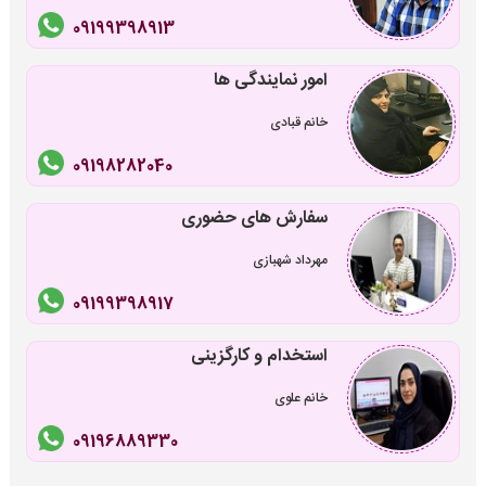
09199398913
امور نمایندگی ها
خانم قبادی
09198282040
سفارش های حضوری
مهرداد شهبازی
09199398917
استخدام و کارگزینی
خانم علوی
09196889330