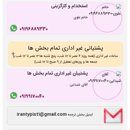
استخدام و کارگزینی
خانم علوی
09196889330
پشتیانی غیر اداری تمام بخش ها
ساعات غیر اداری (همه روزه 6 عصر تا 12 شب، پنج شنبه ها 3 عصر تا 12 شب و
جمعه ها و روزهای تعطیل از 9 صبح تا 12 شب)
پشتیبان غیر اداری تمام بخش ها
آقای شیدایی
09199170040
irantypist1@gmail.com
ایمیل بخش ترجمه