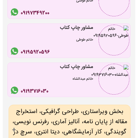
خانم مومنی
09197349200
مشاور چاپ کتاب
خانم طوطی
09195920596
مشاور چاپ کتاب
خانم عبدالشاه
09193716030
بخش ویراستاری، طراحی گرافیکی، استخراج
مقاله از پایان نامه، آنالیز آماری، رفرنس نویسی،
گویندگی، کار آزمایشگاهی، دیتا انتری، سرچ در