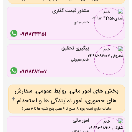
مشاور قیمت گذاری
خانم عیدی
09198244151
پیگیری تحقیق
خانم معروفی
09198282007
بخش های امور مالی، روابط عمومی، سفارش
های حضوری، امور نمایندگی ها و استخدام
ساعات اداری (همه روزه 8 صبح تا 6 عصر، پنج شنبه ها تا 3 عصر )
امور مالی
خانم شایگان