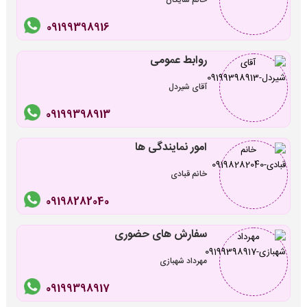
09199398916
روابط عمومی
آقای شیردل
09199398913
امور نمایندگی ها
خانم قبادی
09198282040
سفارش های حضوری
مهرداد شهبازی
09199398917