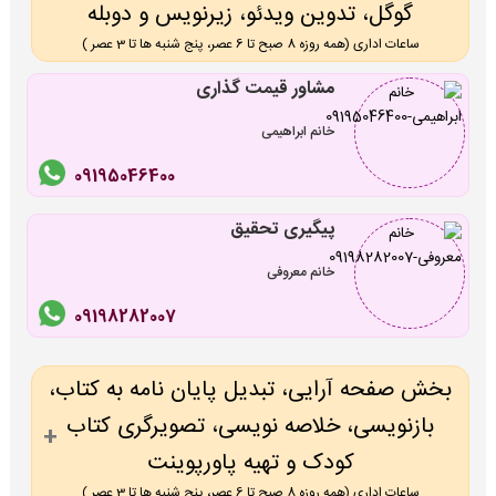
گوگل، تدوین ویدئو، زیرنویس و دوبله
ساعات اداری (همه روزه 8 صبح تا 6 عصر، پنج شنبه ها تا 3 عصر )
مشاور قیمت گذاری
خانم ابراهیمی
09195046400
پیگیری تحقیق
خانم معروفی
09198282007
بخش صفحه آرایی، تبدیل پایان نامه به کتاب،
بازنویسی، خلاصه نویسی، تصویرگری کتاب
کودک و تهیه پاورپوینت
ساعات اداری (همه روزه 8 صبح تا 6 عصر، پنج شنبه ها تا 3 عصر )