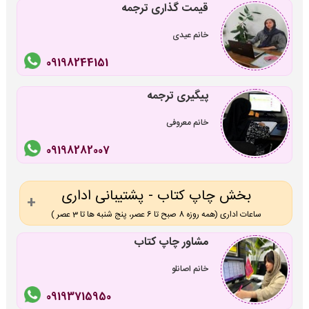
قیمت گذاری ترجمه
خانم عیدی
09198244151
پیگیری ترجمه
خانم معروفی
09198282007
بخش چاپ کتاب - پشتیبانی اداری
ساعات اداری (همه روزه 8 صبح تا 6 عصر، پنج شنبه ها تا 3 عصر )
مشاور چاپ کتاب
خانم اصانلو
09193715950