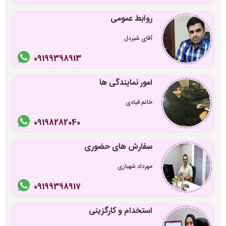
روابط عمومی
آقای شیردل
09199398913
امور نمایندگی ها
خانم قبادی
09198282040
سفارش های حضوری
مهرداد شهبازی
09199398917
استخدام و کارگزینی