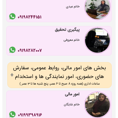
خانم عیدی
09198244151
پیگیری تحقیق
خانم معروفی
09198282007
بخش های امور مالی، روابط عمومی، سفارش
های حضوری، امور نمایندگی ها و استخدام
ساعات اداری (همه روزه 8 صبح تا 6 عصر، پنج شنبه ها تا 3 عصر )
امور مالی
خانم شایگان
09199398916