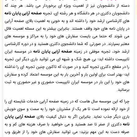
منیره حدیثی
: سفارش ویراستاری فنی شما ثبت شد به زودی توسط اپراتور بررسی خواهد شد. -
(
دسته از دانشجویان نیز از اهمیت ویژه ای برخوردار می باشد. هر چند که
جمعه ۰۵/۰۵/۱۶ ۱۸:۰۸:۱۸)
دانشجویان دکتری در هر دانشگاه و هر رشته ای، تجربه
صفحه آرایی پایان نامه
ررویا عبدالهی
: سفارش ترجمه، شما ثبت شد به زودی توسط اپراتور بررسی خواهد شد. -
( جمعه
های کارشناسی ارشد خود را داشته اند و به خوبی به اهمیت بالای صفحه آرایی
۰۵/۰۵/۱۶ ۱۸:۰۷:۲۸)
در پایان نامه های خود واقف هستند. بنابراین بیشتر به این مسئله اهمیت قائل
آتیه حاتمی
: سفارش صفحه آرایی در Word شما ثبت شد به زودی توسط اپراتور بررسی خواهد
شد. -
( جمعه ۰۵/۰۵/۱۶ ۱۸:۰۱:۱۹)
می شوند که حتما می بایست سفارش های خود را به مراکز و موسسه های
معتبر بسپارند. در صورتی که شما دانشجوی دکتری هستید و در دوره کارشناسی
ارشد خود، تجربه موفقی در زمینه
صفحه آرایی پایان نامه
در موسسه ایران
تایپیست داشته اید؛ بی هیچ شک و شبهه ای می توانید باری دیگر این تجربه
را در مقطع دکتری تجربه کنید و در صورت که تاکنون چنین تجربه ای را نداشته
اید؛ بهتر است برای اولین بار و آخرین بار به این موسسه اعتماد کرده و سفارش
های خود را این بار در موسسه ایران تایپیست حضوری و غیر حضوری به ثبت
برسانید.
چرا که این موسسه سال هاست که در زمینه صفحه آرایی خدمات شایسته ای را
از خود ارائه نموده است تا هر یک از مشتریان خود را به سمت و سوی خویش
باری دیگر جذب نماید. بنابراین اگر به دنبال کیفیت بالای
صفحه آرایی پایان
نامه
دکتری از صفر تا صد هستید و می خواهید با صرف هزینه های کم و به
صرفه دست به این مهم بزنید؛ می توانید سفارش های خود را از طریق وب