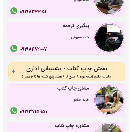
09198244151
پیگیری ترجمه
خانم معروفی
09198282007
بخش چاپ کتاب - پشتیبانی اداری
ساعات اداری (همه روزه 8 صبح تا 6 عصر، پنج شنبه ها تا 3 عصر )
مشاور چاپ کتاب
خانم اصانلو
09193715950
مشاوره چاپ کتاب