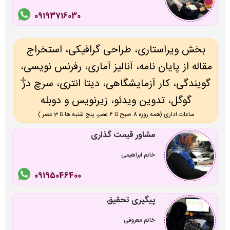
09193716030
بخش ویراستاری، طراحی گرافیکی، استخراج
مقاله از پایان نامه، آنالیز آماری، رفرنس نویسی،
گویندگی، کار آزمایشگاهی، دیتا انتری، سرچ در
گوگل، تدوین ویدئو، زیرنویس و دوبله
ساعات اداری (همه روزه 8 صبح تا 6 عصر، پنج شنبه ها تا 3 عصر )
مشاور قیمت گذاری
خانم ابراهیمی
09195046400
پیگیری تحقیق
خانم معروفی