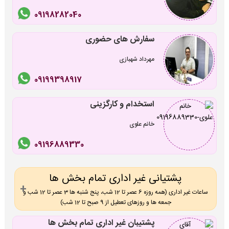
09198282040
سفارش های حضوری
مهرداد شهبازی
09199398917
استخدام و کارگزینی
خانم علوی
09196889330
پشتیانی غیر اداری تمام بخش ها
ساعات غیر اداری (همه روزه 6 عصر تا 12 شب، پنج شنبه ها 3 عصر تا 12 شب و
جمعه ها و روزهای تعطیل از 9 صبح تا 12 شب)
پشتیبان غیر اداری تمام بخش ها