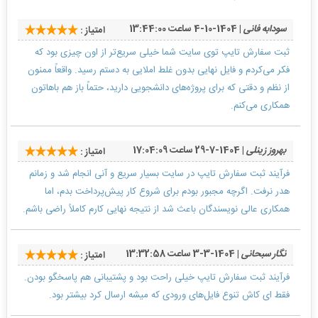
سودابه فانی
| 1404-10-4 ساعت 13:44:00
امتیاز :
ثبت سفارش تایپ توی سایت شما خیلی سریع‌تر از اون چیزی بود که
فکر می‌کردم و فایل نهایی بدون غلط املایی به دستم رسید. واقعاً ممنون
از نظم و دقتی که برای پروژه‌های دانشجویی دارید، حتماً باز هم باهاتون
همکاری می‌کنم.
بهروز زینلی
| 1404-7-29 ساعت 17:04:09
امتیاز :
فرآیند ثبت سفارش تایپ در سایت بسیار سریع و آنی انجام شد و زمانم
هدر نرفت. اگرچه مجبور بودم برای شروع کار پیش‌پرداخت بدم، اما
همکاری عالی نویسندگان باعث شد از نتیجه نهایی کارم کاملاً راضی باشم.
نگار سبحانی
| 1404-3-3 ساعت 13:32:58
امتیاز :
فرآیند ثبت سفارش تایپ خیلی راحت بود و پشتیبانی هم پاسخگو بودن.
فقط ای کاش تنوع فایل‌های ورودی که میشه ارسال کرد بیشتر بود.