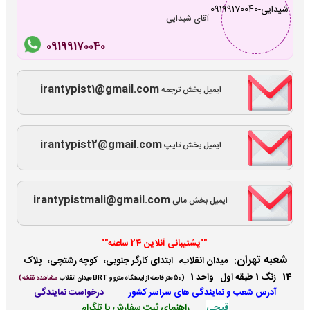
آقای شیدایی
09199170040
irantypist1@gmail.com
ایمیل بخش ترجمه
irantypist2@gmail.com
ایمیل بخش تایپ
irantypistmali@gmail.com
ایمیل بخش مالی
""پشتیبانی آنلاین 24 ساعته""
شعبه تهران
:
میدان انقلاب، ابتدای کارگر جنوبی، کوچه رشتچی، پلاک
14 زنگ 1 طبقه اول واحد 1
(
50 متر فاصله از ایستگاه مترو و BRT میدان انقلاب
مشاهده نقشه)
آدرس شعب و نمایندگی ها
ی سراسر کشور
درخواست نمایندگی
قیچی
راهنمای ثبت سفارش با تلگرام