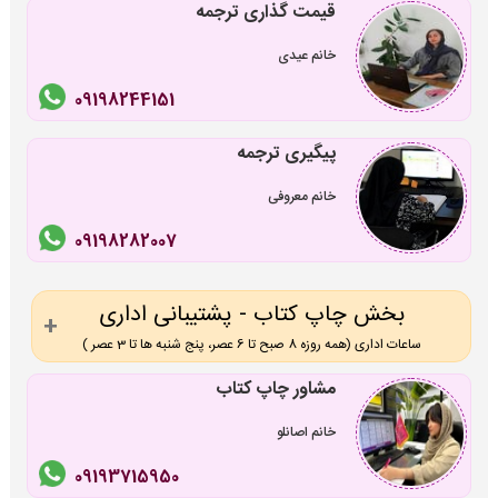
قیمت گذاری ترجمه
خانم عیدی
09198244151
پیگیری ترجمه
خانم معروفی
09198282007
بخش چاپ کتاب - پشتیبانی اداری
ساعات اداری (همه روزه 8 صبح تا 6 عصر، پنج شنبه ها تا 3 عصر )
مشاور چاپ کتاب
خانم اصانلو
09193715950