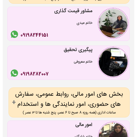
مشاور قیمت گذاری
خانم عیدی
09198244151
پیگیری تحقیق
خانم معروفی
09198282007
بخش های امور مالی، روابط عمومی، سفارش
های حضوری، امور نمایندگی ها و استخدام
ساعات اداری (همه روزه 8 صبح تا 6 عصر، پنج شنبه ها تا 3 عصر )
امور مالی
خانم شایگان