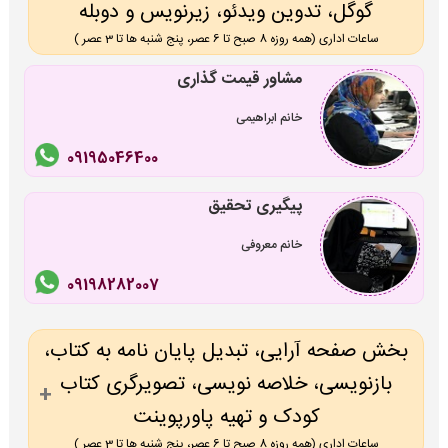
گوگل، تدوین ویدئو، زیرنویس و دوبله
ساعات اداری (همه روزه 8 صبح تا 6 عصر، پنج شنبه ها تا 3 عصر )
مشاور قیمت گذاری
خانم ابراهیمی
09195046400
پیگیری تحقیق
خانم معروفی
09198282007
بخش صفحه آرایی، تبدیل پایان نامه به کتاب،
بازنویسی، خلاصه نویسی، تصویرگری کتاب
کودک و تهیه پاورپوینت
ساعات اداری (همه روزه 8 صبح تا 6 عصر، پنج شنبه ها تا 3 عصر )