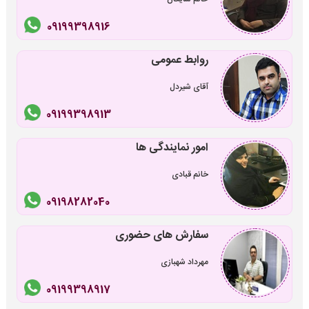
09199398916
روابط عمومی
آقای شیردل
09199398913
امور نمایندگی ها
خانم قبادی
09198282040
سفارش های حضوری
مهرداد شهبازی
09199398917