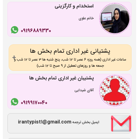
استخدام و کارگزینی
خانم علوی
09196889330
پشتیانی غیر اداری تمام بخش ها
ساعات غیر اداری (همه روزه 6 عصر تا 12 شب، پنج شنبه ها 3 عصر تا 12 شب و
جمعه ها و روزهای تعطیل از 9 صبح تا 12 شب)
پشتیبان غیر اداری تمام بخش ها
آقای شیدایی
09199170040
irantypist1@gmail.com
ایمیل بخش ترجمه