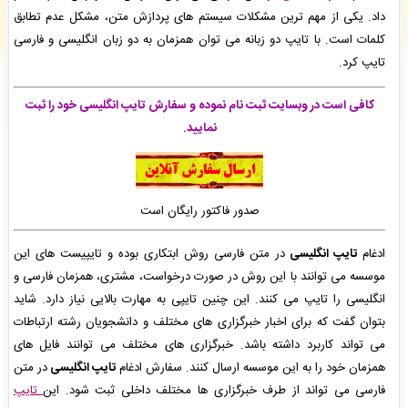
سید محمد رضا حسینی مقدم
: پیش پرداخت شما با موفقیت تایید شد و سفارش ترجمه، شما در
داد. یکی از مهم ترین مشکلات سیستم های پردازش متن، مشکل عدم تطابق
حال انجام است. -
( دوشنبه ۰۵/۰۵/۱۹ ۲۲:۵۲:۰۹)
کلمات است. با تایپ دو زبانه می توان همزمان به دو زبان انگلیسی و فارسی
امیرحسین آقاجمالی اصل
: پیش فاکتور شما با موفقیت پرداخت شد و سفارش تایپ، صفحه آرایی
تایپ کرد.
شما در حال انجام است. -
( دوشنبه ۰۵/۰۵/۱۹ ۲۲:۴۰:۲۷)
کافی نت داتیس
: فاکتور نهایی برای سفارش تایپ، صفحه آرایی شما صادر گردید برای دریافت
سفارش خود اقدام نمایید. -
( دوشنبه ۰۵/۰۵/۱۹ ۲۲:۱۸:۲۳)
کافی است در وبسایت ثبت نام نموده و سفارش تایپ انگلیسی
خود را ثبت
نمایید.
صدور فاکتور رایگان است
ادغام
تایپ انگلیسی
در متن فارسی روش ابتکاری بوده و تایپیست های این
موسسه می توانند با این روش در صورت درخواست، مشتری، همزمان فارسی و
انگلیسی را تایپ می کنند. این چنین تایپی به مهارت بالایی نیاز دارد. شاید
بتوان گفت که برای اخبار خبرگزاری های مختلف و دانشجویان رشته ارتباطات
می تواند کاربرد داشته باشد. خبرگزاری های مختلف می توانند فایل های
همزمان خود را به این موسسه ارسال کنند. سفارش ادغام
تایپ انگلیسی
در متن
فارسی می تواند از طرف خبرگزاری ها مختلف داخلی ثبت شود. این
تایپ