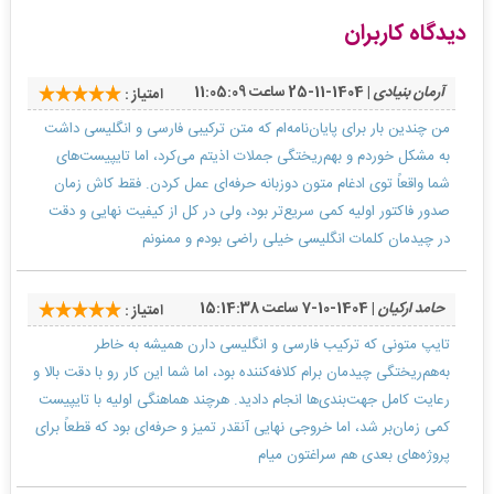
دیدگاه کاربران
آرمان بنیادی
| 1404-11-25 ساعت 11:05:09
امتیاز :
من چندین بار برای پایان‌نامه‌ام که متن ترکیبی فارسی و انگلیسی داشت
به مشکل خوردم و بهم‌ریختگی جملات اذیتم می‌کرد، اما تایپیست‌های
شما واقعاً توی ادغام متون دوزبانه حرفه‌ای عمل کردن. فقط کاش زمان
صدور فاکتور اولیه کمی سریع‌تر بود، ولی در کل از کیفیت نهایی و دقت
در چیدمان کلمات انگلیسی خیلی راضی بودم و ممنونم
حامد ارکیان
| 1404-10-7 ساعت 15:14:38
امتیاز :
تایپ متونی که ترکیب فارسی و انگلیسی دارن همیشه به خاطر
به‌هم‌ریختگی چیدمان برام کلافه‌کننده بود، اما شما این کار رو با دقت بالا و
رعایت کامل جهت‌بندی‌ها انجام دادید. هرچند هماهنگی اولیه با تایپیست
کمی زمان‌بر شد، اما خروجی نهایی آنقدر تمیز و حرفه‌ای بود که قطعاً برای
پروژه‌های بعدی هم سراغتون میام