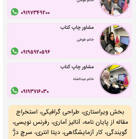
خانم مومنی
09197349200
مشاور چاپ کتاب
خانم طوطی
09195920596
مشاور چاپ کتاب
خانم عبدالشاه
09193716030
بخش ویراستاری، طراحی گرافیکی، استخراج
مقاله از پایان نامه، آنالیز آماری، رفرنس نویسی،
گویندگی، کار آزمایشگاهی، دیتا انتری، سرچ در