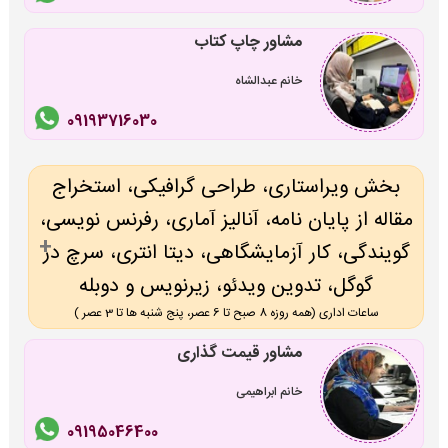
مشاور چاپ کتاب
خانم عبدالشاه
09193716030
بخش ویراستاری، طراحی گرافیکی، استخراج
مقاله از پایان نامه، آنالیز آماری، رفرنس نویسی،
گویندگی، کار آزمایشگاهی، دیتا انتری، سرچ در
گوگل، تدوین ویدئو، زیرنویس و دوبله
ساعات اداری (همه روزه 8 صبح تا 6 عصر، پنج شنبه ها تا 3 عصر )
مشاور قیمت گذاری
خانم ابراهیمی
09195046400