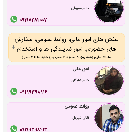
خانم معروفی
09198282007
بخش های امور مالی، روابط عمومی، سفارش
های حضوری، امور نمایندگی ها و استخدام
ساعات اداری (همه روزه 8 صبح تا 6 عصر، پنج شنبه ها تا 3 عصر )
امور مالی
خانم شایگان
09199398916
روابط عمومی
آقای شیردل
09199398913