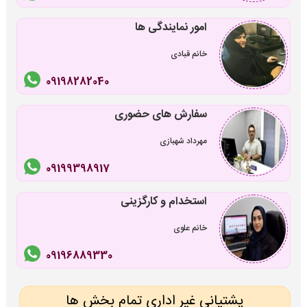
امور نمایندگی ها
خانم قبادی
09198282040
سفارش های حضوری
مهرداد شهبازی
09199398917
استخدام و کارگزینی
خانم علوی
09196889330
پشتیانی غیر اداری تمام بخش ها