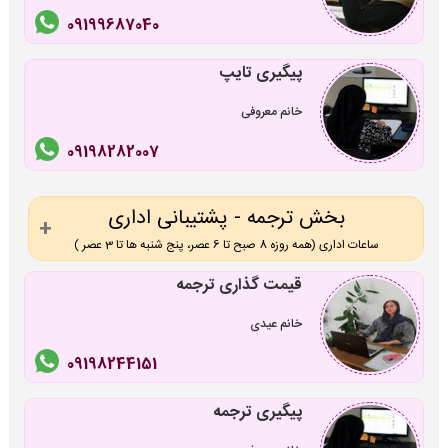
09199687040
پیگیری تایپ
خانم معروفی
09198282007
بخش ترجمه - پشتیبانی اداری
ساعات اداری (همه روزه 8 صبح تا 6 عصر، پنج شنبه ها تا 3 عصر )
قیمت گذاری ترجمه
خانم عیدی
09198244151
پیگیری ترجمه