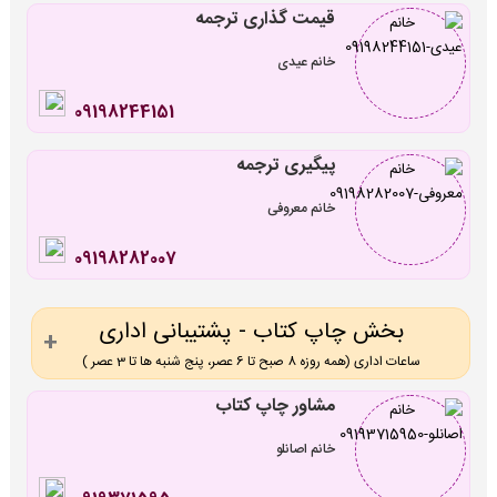
قیمت گذاری ترجمه
خانم عیدی
09198244151
پیگیری ترجمه
خانم معروفی
09198282007
بخش چاپ کتاب - پشتیبانی اداری
ساعات اداری (همه روزه 8 صبح تا 6 عصر، پنج شنبه ها تا 3 عصر )
مشاور چاپ کتاب
خانم اصانلو