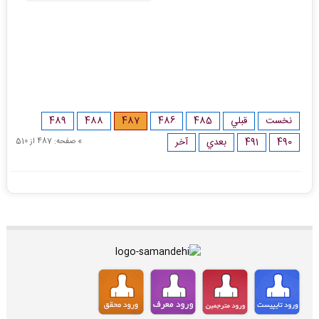
نخست
قبلي
485
486
487
488
489
490
491
بعدي
آخر
» صفحه: 487 از 510