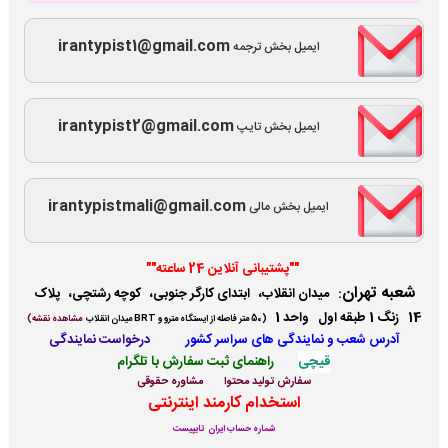
irantypist1@gmail.com
ایمیل بخش ترجمه
irantypist2@gmail.com
ایمیل بخش تایپ
irantypistmali@gmail.com
ایمیل بخش مالی
""پشتیبانی آنلاین 24 ساعته""
شعبه تهران
:
میدان انقلاب، ابتدای کارگر جنوبی، کوچه رشتچی، پلاک
14 زنگ 1 طبقه اول واحد 1
(
50 متر فاصله از ایستگاه مترو و BRT میدان انقلاب
مشاهده نقشه)
آدرس شعب و نمایندگی ها
ی سراسر کشور
درخواست نمایندگی
قیچی
راهنمای ثبت سفارش با تلگرام
سفارش تولید محتوا
مشاوره حقوقی
استخدام کارمند اینترنتی
شماره حساب ایران تایپیست