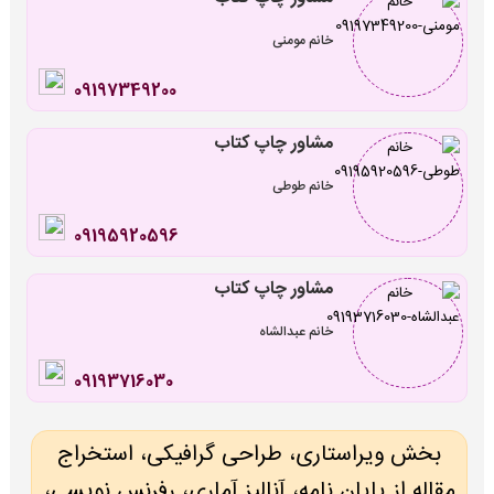
خانم مومنی
09197349200
مشاور چاپ کتاب
خانم طوطی
09195920596
مشاور چاپ کتاب
خانم عبدالشاه
09193716030
بخش ویراستاری، طراحی گرافیکی، استخراج
مقاله از پایان نامه، آنالیز آماری، رفرنس نویسی،