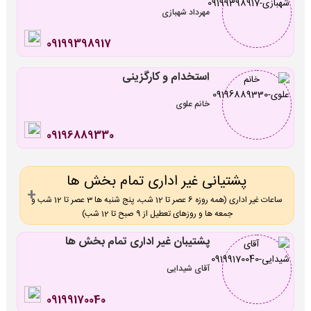
مهرداد شهبازی
09199398917
استخدام و کارگزینی
خانم علوی
09196889330
پشتیانی غیر اداری تمام بخش ها
ساعات غیر اداری (همه روزه 6 عصر تا 12 شب، پنج شنبه ها 3 عصر تا 12 شب و
جمعه ها و روزهای تعطیل از 9 صبح تا 12 شب)
پشتیبان غیر اداری تمام بخش ها
آقای شیدایی
09199170040