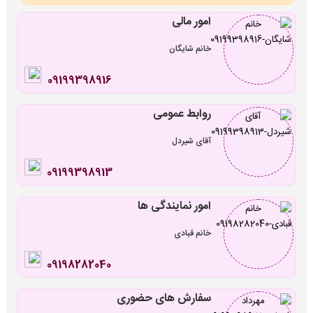
امور مالی
خانم شایگان
09199398916
روابط عمومی
آقای شیردل
09199398913
امور نمایندگی ها
خانم قبادی
09198282040
سفارش های حضوری