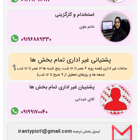
استخدام و کارگزینی
خانم علوی
09196889330
پشتیانی غیر اداری تمام بخش ها
ساعات غیر اداری (همه روزه 6 عصر تا 12 شب، پنج شنبه ها 3 عصر تا 12 شب و
جمعه ها و روزهای تعطیل از 9 صبح تا 12 شب)
پشتیبان غیر اداری تمام بخش ها
آقای شیدایی
09199170040
irantypist1@gmail.com
ایمیل بخش ترجمه