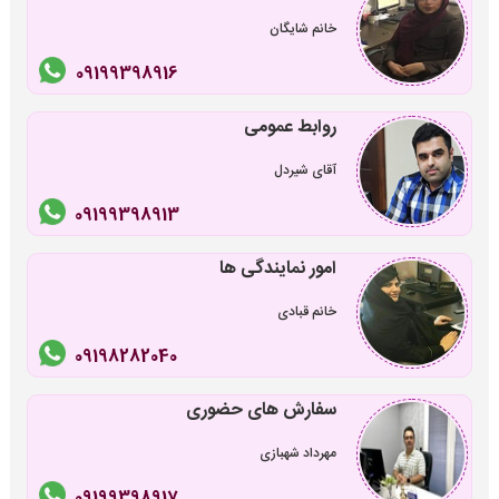
خانم شایگان
09199398916
روابط عمومی
آقای شیردل
09199398913
امور نمایندگی ها
خانم قبادی
09198282040
سفارش های حضوری
مهرداد شهبازی
09199398917