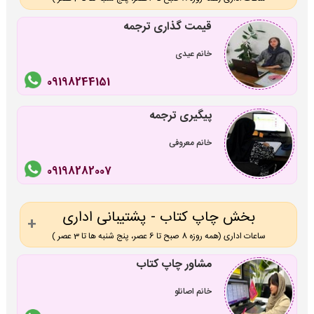
قیمت گذاری ترجمه
خانم عیدی
09198244151
پیگیری ترجمه
خانم معروفی
09198282007
بخش چاپ کتاب - پشتیبانی اداری
ساعات اداری (همه روزه 8 صبح تا 6 عصر، پنج شنبه ها تا 3 عصر )
مشاور چاپ کتاب
خانم اصانلو