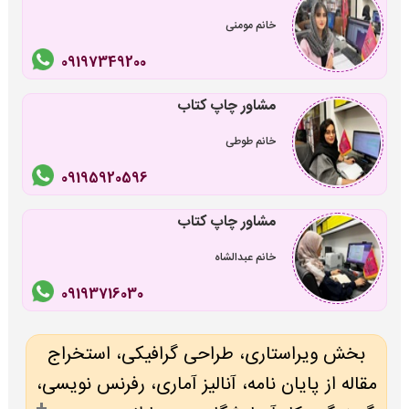
خانم مومنی
09197349200
مشاور چاپ کتاب
خانم طوطی
09195920596
مشاور چاپ کتاب
خانم عبدالشاه
09193716030
بخش ویراستاری، طراحی گرافیکی، استخراج
مقاله از پایان نامه، آنالیز آماری، رفرنس نویسی،