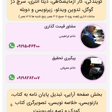
گویندگی، کار آزمایشگاهی، دیتا انتری، سرچ در
گوگل، تدوین ویدئو، زیرنویس و دوبله
ساعات اداری (همه روزه 8 صبح تا 6 عصر، پنج شنبه ها تا 3 عصر )
مشاور قیمت گذاری
خانم ابراهیمی
09195046400
پیگیری تحقیق
خانم معروفی
09198282007
بخش صفحه آرایی، تبدیل پایان نامه به کتاب،
بازنویسی، خلاصه نویسی، تصویرگری کتاب
کودک و تهیه پاورپوینت