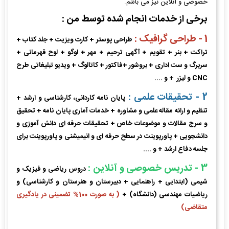
خصوصی و آنلاین نیز می باشم.
برخی از خدمات انجام شده توسط من :
1 - طراحی گرافیک :
طراحی پوستر + کارت ویزیت + جلد کتاب +
تراکت + بنر + تقویم + آگهی ترحیم + مهر + لوگو + لوح قهرمانی +
سربرگ و ست اداری + بروشور +فاکتور + کاتالوگ + ویدیو تبلیغاتی طرح
CNC و لیزر + و ....
2 - تحقیقات علمی :
پایان نامه کاردانی، کارشناسی و ارشد +
تنظیم و ارائه مقاله علمی و مشاوره + خدمات آماری پایان نامه + تحقیق
و سرچ مقالات و موضوعات خاص + تحقیقات حرفه ای دانش آموزی و
دانشجویی + پاورپوینت در سطح حرفه ای و انیمیشنی و پاورپوینت برای
جلسه دفاع ارشد + و ....
3 - تدریس خصوصی و آنلاین :
دروس ریاضی و فیزیک و
شیمی (ابتدایی + راهنمایی + دبیرستان و هنرستان و کارشناسی) و
ریاضیات مهندسی (دانشگاه) +
( به صورت 100% تضمینی در یادگیری
متقاضی)