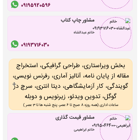
09195920596
مشاور چاپ کتاب
خانم عبدالشاه
09193716030
بخش ویراستاری، طراحی گرافیکی، استخراج
مقاله از پایان نامه، آنالیز آماری، رفرنس نویسی،
گویندگی، کار آزمایشگاهی، دیتا انتری، سرچ در
گوگل، تدوین ویدئو، زیرنویس و دوبله
ساعات اداری (همه روزه 8 صبح تا 6 عصر، پنج شنبه ها تا 3 عصر )
مشاور قیمت گذاری
خانم ابراهیمی