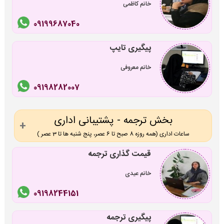
خانم کاظمی
09199687040
پیگیری تایپ
خانم معروفی
09198282007
بخش ترجمه - پشتیبانی اداری
ساعات اداری (همه روزه 8 صبح تا 6 عصر، پنج شنبه ها تا 3 عصر )
قیمت گذاری ترجمه
خانم عیدی
09198244151
پیگیری ترجمه