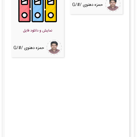
حمزه دهنوی /#/G
نمایش و دانلود فایل
حمزه دهنوی /#/G