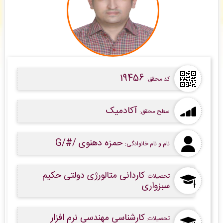
حامد .
: پیش فاکتور شما با موفقیت پرداخت شد و سفارش تایپ، صفحه آرایی شما در حال انجام
است. -
( شنبه ۰۵/۰۵/۱۷ ۱۳:۴۷:۱۲)
مهران درویش
: فایل سفارش بازنویسی سایت شما توسط محقق به سیستم تحویل داده شده
است. -
( شنبه ۰۵/۰۵/۱۷ ۱۳:۴۴:۱۵)
نهال موقوفه
: پیش فاکتور شما با موفقیت پرداخت شد و سفارش تایپ، صفحه آرایی شما در حال
انجام است. -
( شنبه ۰۵/۰۵/۱۷ ۱۳:۴۲:۵۳)
19456
کد محقق:
آکادمیک
سطح محقق:
حمزه دهنوی /#/G
نام و نام خانوادگی:
کاردانی متالورژی دولتی حکیم
تحصیلات:
سبزواری
کارشناسی مهندسی نرم افزار
تحصیلات: