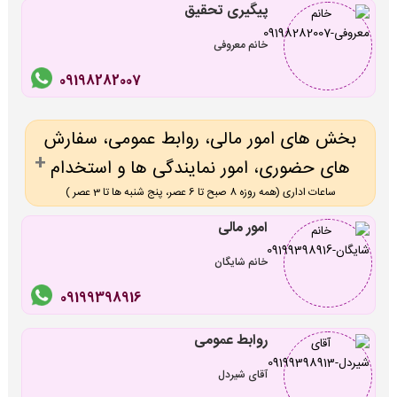
پیگیری تحقیق
خانم معروفی
09198282007
بخش های امور مالی، روابط عمومی، سفارش
های حضوری، امور نمایندگی ها و استخدام
ساعات اداری (همه روزه 8 صبح تا 6 عصر، پنج شنبه ها تا 3 عصر )
امور مالی
خانم شایگان
09199398916
روابط عمومی
آقای شیردل