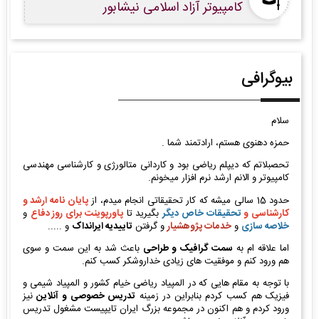
کامپیوتر آزاد اسلامی نیشابور
بیوگرافی
سلام
حمزه دهنوی هستم، ارادتمند شما .
تحصبلاتم که دیپلم ریاضی بود و کاردانی متالورژی و کارشناسی مهندسی
کامپیوتر و الانم ارشد نرم افزار میخونم.
حدود 15 سالی میشه که کار تحقیقاتی انجام میدم، از
پایان نامه ارشد و
کارشناسی و
تحقیقات خاص دیگر
بگیرید تا
پاورپوینت برای روز دفاع
و
خلاصه سازی
و
خدمات پژوهشیار
و گرفتن
تاییدیه ایرانداک
و .....
اما علاقه ام به
سمت گرافیک و طراحی
باعث شد به این سمت و سوی
هم ورود کنم و موفقیت های زیادی خداروشکر کسب کنم.
با توجه به مقام هایی که در المپیاد ریاضی خیام کشور و المپیاد شیمی و
فیزیک هم کسب کردم بنابراین در زمینه
تدریس خصوصی و آنلاین
نیز
ورود کردم و هم اکنون در مجموعه بزرگ ایران تایپیست مشغول تدریس