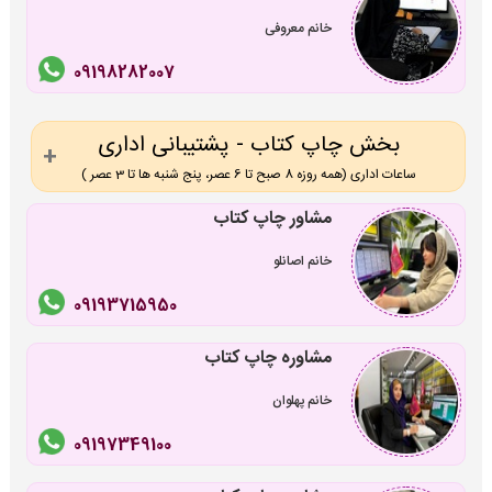
خانم معروفی
09198282007
بخش چاپ کتاب - پشتیبانی اداری
ساعات اداری (همه روزه 8 صبح تا 6 عصر، پنج شنبه ها تا 3 عصر )
مشاور چاپ کتاب
خانم اصانلو
09193715950
مشاوره چاپ کتاب
خانم پهلوان
09197349100