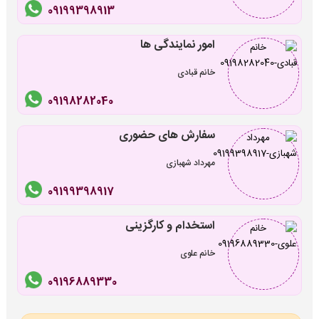
09199398913
امور نمایندگی ها
خانم قبادی
09198282040
سفارش های حضوری
مهرداد شهبازی
09199398917
استخدام و کارگزینی
خانم علوی
09196889330