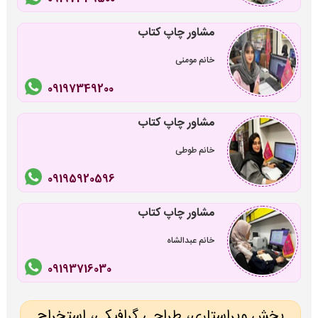
مشاور چاپ کتاب
خانم مومنی
09197349200
مشاور چاپ کتاب
خانم طوطی
09195920596
مشاور چاپ کتاب
خانم عبدالشاه
09193716030
بخش ویراستاری، طراحی گرافیکی، استخراج