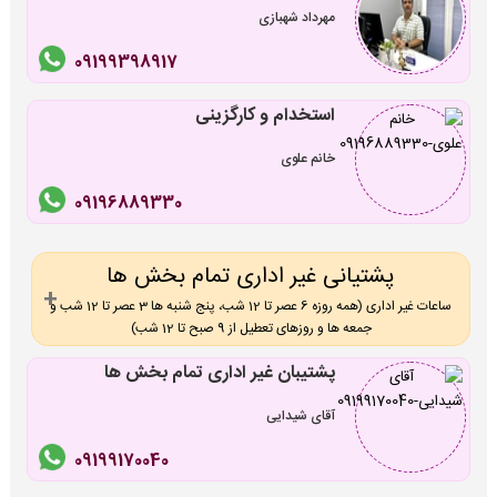
مهرداد شهبازی
09199398917
استخدام و کارگزینی
خانم علوی
09196889330
پشتیانی غیر اداری تمام بخش ها
ساعات غیر اداری (همه روزه 6 عصر تا 12 شب، پنج شنبه ها 3 عصر تا 12 شب و
جمعه ها و روزهای تعطیل از 9 صبح تا 12 شب)
پشتیبان غیر اداری تمام بخش ها
آقای شیدایی
09199170040