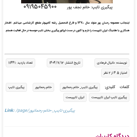
09195045900
پیگیری تایپ: خانم نجف پور
اینجانب معصومه رحمان پور متولد سال 1370 و فارغ التحصیل رشته کامپیوتر مقطع کارشناسی میباشم. افتخار
همکاری با هلدينگ ایران تایپیست را دارم و اکنون در سمت اپراتور پیگیری بخش تایپ موسسه در حال فعالیت هستم.
نویسنده: دانیال فرهادی
تاریخ انتشار: 1404/7/12
تعداد بازدید: 11441
امتیاز 4.5 از 2 نظر
کلمات کلیدی:
پیگیری تایپ_ خانم رحمانپور
خانم رحمانپور
پیگیری تایپ
پیگیری تایپ ایران تایپیست
ایران تایپیست
/page/پیگیری-تایپ_-خانم-رحمانپور
Link:
دیدگاه کاربران