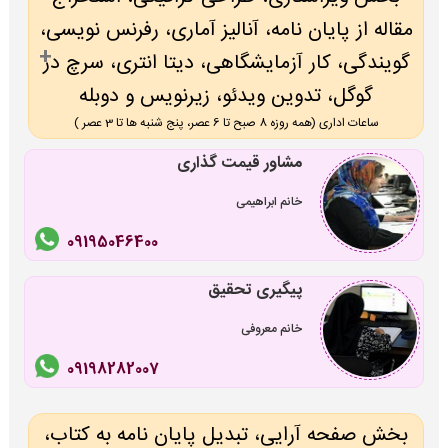
مقاله از پایان نامه، آنالیز آماری، رفرنس نویسی،
گویندگی، کار آزمایشگاهی، دیتا انتری، سرچ در
گوگل، تدوین ویدئو، زیرنویس و دوبله
ساعات اداری (همه روزه 8 صبح تا 6 عصر، پنج شنبه ها تا 3 عصر )
مشاور قیمت گذاری
خانم ابراهیمی
09195046400
پیگیری تحقیق
خانم معروفی
09198282007
بخش صفحه آرایی، تبدیل پایان نامه به کتاب،