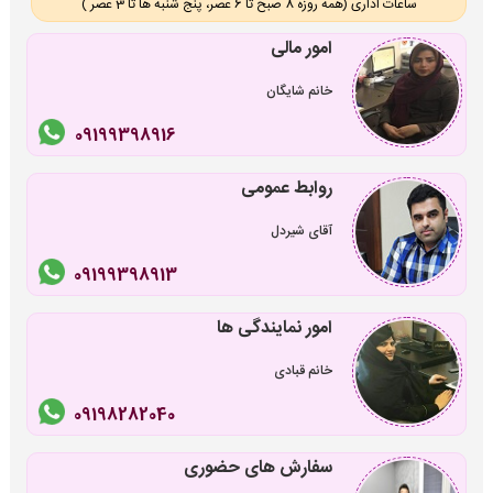
ساعات اداری (همه روزه 8 صبح تا 6 عصر، پنج شنبه ها تا 3 عصر )
امور مالی
خانم شایگان
09199398916
روابط عمومی
آقای شیردل
09199398913
امور نمایندگی ها
خانم قبادی
09198282040
سفارش های حضوری