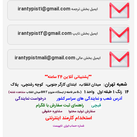
irantypist1@gmail.com
ایمیل بخش ترجمه
irantypist2@gmail.com
ایمیل بخش تایپ
irantypistmali@gmail.com
ایمیل بخش مالی
""پشتیبانی آنلاین 24 ساعته""
شعبه تهران
:
میدان انقلاب، ابتدای کارگر جنوبی، کوچه رشتچی، پلاک
14 زنگ 1 طبقه اول واحد 1
(
50 متر فاصله از ایستگاه مترو و BRT میدان انقلاب
مشاهده نقشه)
آدرس شعب و نمایندگی ها
ی سراسر کشور
درخواست نمایندگی
قیچی
راهنمای ثبت سفارش با تلگرام
سفارش تولید محتوا
مشاوره حقوقی
استخدام کارمند اینترنتی
شماره حساب ایران تایپیست