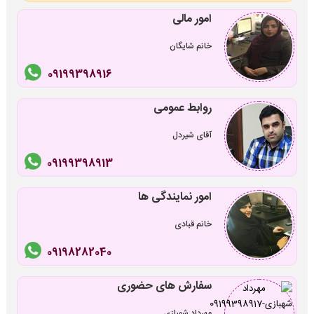
امور مالی
خانم شایگان
09199398916
روابط عمومی
آقای شیردل
09199398913
امور نمایندگی ها
خانم قبادی
09198282040
سفارش های حضوری
مهرداد شهبازی