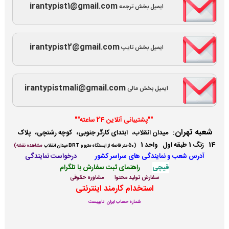
irantypist1@gmail.com
ایمیل بخش ترجمه
irantypist2@gmail.com
ایمیل بخش تایپ
irantypistmali@gmail.com
ایمیل بخش مالی
""پشتیبانی آنلاین 24 ساعته""
شعبه تهران
:
میدان انقلاب، ابتدای کارگر جنوبی، کوچه رشتچی، پلاک
14 زنگ 1 طبقه اول واحد 1
(
50 متر فاصله از ایستگاه مترو و BRT میدان انقلاب
مشاهده نقشه)
آدرس شعب و نمایندگی ها
ی سراسر کشور
درخواست نمایندگی
قیچی
راهنمای ثبت سفارش با تلگرام
سفارش تولید محتوا
مشاوره حقوقی
استخدام کارمند اینترنتی
شماره حساب ایران تایپیست