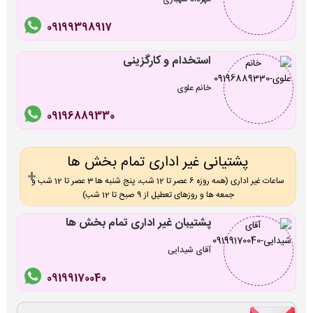
09199398917
استخدام و کارگزینی
خانم علوی
09196889330
پشتیانی غیر اداری تمام بخش ها
ساعات غیر اداری (همه روزه 6 عصر تا 12 شب، پنج شنبه ها 3 عصر تا 12 شب و
جمعه ها و روزهای تعطیل از 9 صبح تا 12 شب)
پشتیبان غیر اداری تمام بخش ها
آقای شیدایی
09199170040