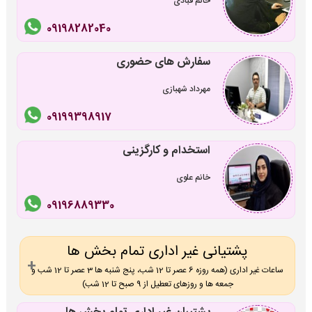
خانم قبادی
09198282040
سفارش های حضوری
مهرداد شهبازی
09199398917
استخدام و کارگزینی
خانم علوی
09196889330
پشتیانی غیر اداری تمام بخش ها
ساعات غیر اداری (همه روزه 6 عصر تا 12 شب، پنج شنبه ها 3 عصر تا 12 شب و
جمعه ها و روزهای تعطیل از 9 صبح تا 12 شب)