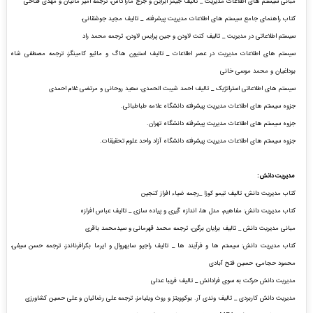
مبانی سیستم های اطلاعات مدیریت _ تالیف جیمز ابراین و جرج ماراکاس، ترجمه امیر مانیان و مهدی فتاحی
کتاب راهنمای جامع سیستم های اطلاعات مدیریت پیشرفته، _ تالیف مجید جوشقانی،
سیستم اطلاعاتی در مدیریت _ تالیف کنت لاودن و جین پرایس لاودن، ترجمه محمد راد
سیستم های اطلاعات مدیریت در عصر اطلاعات _ تالیف استیون هاگ و مائیو کامینگز، ترجمه مصطفی شاه
بوداغیان و محمد موسی خانی
سیستم های اطلاعاتی استراتژیک _ تالیف احمد شیبت الحمدی، سعید روحانی و مرتضی غلام احمدی
جزوه سیستم های اطلاعات مدیریت پیشرفته دانشگاه علامه طباطبائی.
جزوه سیستم های اطلاعات مدیریت پیشرفته دانشگاه تهران.
جزوه سیستم های اطلاعات مدیریت پیشرفته دانشگاه آزاد واحد علوم تحقیقات.
مدیریت دانش:
کتاب مدیریت دانش، تالیف تیمو کوزا _رجمه ضیاء افراز کنجین
کتاب مدیریت دانش: مفاهیم، مدل ها، اندازه گیری و پیاده سازی _ تالیف عباس افرازه
مبانی مدیریت دانش _ تالیف برایان برگرن، ترجمه محمد قهرمانی و سیدمحمد باقری
کتاب مدیریت دانش: سیستم ها و فرآیند ها _ تالیف راجیو سابهروال و ایرما بکرافرناندز، ترجمه حسن سیفی،
محمود حجامی، حسین فتح آبادی
مدیریت دانش حرکت به سوی فرادانش _ تالیف فریبا عدلی
مدیریت دانش کاربردی _ تالیف وندی آر. بوکوویتز و روث ویلیامز، ترجمه علی رضائیان و علی حسین کشاورزی