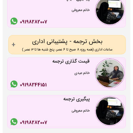
خانم معروفی
09198282007
بخش ترجمه - پشتیبانی اداری
ساعات اداری (همه روزه 8 صبح تا 6 عصر، پنج شنبه ها تا 3 عصر )
قیمت گذاری ترجمه
خانم عیدی
09198244151
پیگیری ترجمه
خانم معروفی
09198282007