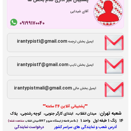
پشتیبان غیر اداری تمام بخش ها
آقای شیدایی
09199170040
irantypist1@gmail.com
ایمیل بخش ترجمه
irantypist2@gmail.com
ایمیل بخش تایپ
irantypistmali@gmail.com
ایمیل بخش مالی
""پشتیبانی آنلاین 24 ساعته""
شعبه تهران
:
میدان انقلاب، ابتدای کارگر جنوبی، کوچه رشتچی، پلاک
14 زنگ 1 طبقه اول واحد 1
(
50 متر فاصله از ایستگاه مترو و BRT میدان انقلاب
مشاهده نقشه)
آدرس شعب و نمایندگی ها
ی سراسر کشور
درخواست نمایندگی