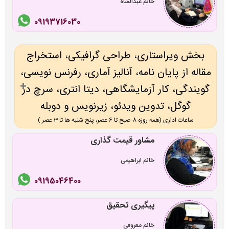
خانم عبدالشاه
09193716030
بخش ویراستاری، طراحی گرافیکی، استخراج
مقاله از پایان نامه، آنالیز آماری، رفرنس نویسی،
گویندگی، کار آزمایشگاهی، دیتا انتری، سرچ در
گوگل، تدوین ویدئو، زیرنویس و دوبله
ساعات اداری (همه روزه 8 صبح تا 6 عصر، پنج شنبه ها تا 3 عصر )
مشاور قیمت گذاری
خانم ابراهیمی
09195046400
پیگیری تحقیق
خانم معروفی