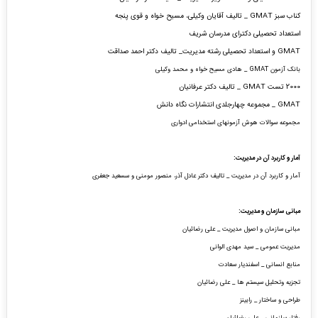
کناب سبز GMAT _ تالیف آقایان وکیلی، مسیح خواه و قوی پنجه
استعداد تحصیلی دکترای مدرسان شریف
GMAT و استعداد تحصیلی رشته مدیریت_ تالیف دکتر احمد صداقت
بانک آزمون GMAT _ هادی مسیح خواه و محمد وکیلی
2000 تست GMAT _ تالیف دکتر عرفانیان
GMAT _ مجموعه
چهارجلدی انتشارات نگاه دانش
مجموعه سوالات هوش آزمونهای استخدامی ادواری
آمار و کاربرد آن در مدیریت:
آمار و کاربرد آن در مدیریت _ تالیف دکتر عادل آذر، منصور مومنی و سسعید جعفری
مبانی سازمان و مدیریت:
مبانی سازمان و اصول مدیریت _ علی رضائیان
مدیریت عمومی _ سید مهدی الوانی
منابع انسانی _ اسفندیار سعادت
تجزیه وتحلیل سیستم ها _ علی رضائیان
طراحی و ساختار _ رابینز
رفتار سازمانی _ علی رضائیان