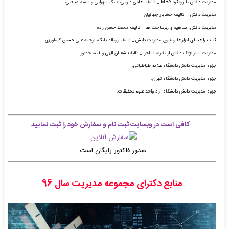
مدیریت دانش با رویکرد MBA _ تالیف هادی دارمی، بابک سهرابی و سمیه صنعتی،
مدیریت دانش، _ تالیف خشایار جهانیان
مدیریت دانش: مفاهیم و زیرساخت ها _ تالیف محمد حسن زاده
کتاب راهنمای ابزارها و فنون مدیریت دانش _ تالیف رونالد یانگ، ترجمه علی حسین کشاورزی
مدیریت استراتژیک دانش از نظریه تا اجرا _ تالیف شعبان الهی و آمنه خدیور
جزوه مدیریت دانش دانشگاه علامه طباطبائی.
جزوه مدیریت دانش دانشگاه تهران.
جزوه مدیریت دانش دانشگاه آزاد واحد علوم تحقیقات.
کافی است در وبسایت ثبت نام و سفارش خود را ثبت نمایید
صدور فاکتور رایگان است
منابع دکترای مجموعه مدیریت سال
96