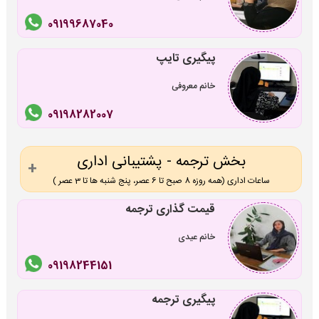
09199687040
پیگیری تایپ
خانم معروفی
09198282007
بخش ترجمه - پشتیبانی اداری
ساعات اداری (همه روزه 8 صبح تا 6 عصر، پنج شنبه ها تا 3 عصر )
قیمت گذاری ترجمه
خانم عیدی
09198244151
پیگیری ترجمه