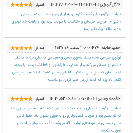
نازگل گودرزی
| 1404-11-21 ساعت 16:47:46
امتیاز :
طراحی لوگوم برای کسب‌وکارم رو به ایران‌تایپیست سپردم و خیلی
راضی‌ام؛ طرح‌ها حرفه‌ای و متناسب با هویت برند بود و باعث شد لوگوی
جدید واقعاً چشمگیر بشه
حمید طایفه
| 1404-9-29 ساعت 11:30:06
امتیاز :
لوگوی طراحی شده دقیقاً همون حس و مفهومی که برای برندم مدنظر
داشتم رو منتقل می‌کنه و از خلاقیت طراحتون واقعاً لذت بردم؛ با وجود
اینکه زمان تحویل کمی بیشتر از انتظارم طول کشید، اما کیفیت خروجی
انقدر بالا بود که کاملاً ارزش صبر کردن رو داشت.
خذیجه رضایی
| 1404-7-10 ساعت 14:14:53
امتیاز :
طراحی لوگویی که برای برند جدیدم سفارش دادم، دقیقاً همون چیزی شد
که تو ذهنم بود و هویت کسب‌وکارم رو به‌خوبی نشون داد. فقط کاش
تنوع بیشتری از نمونه‌های اولیه ارائه می‌شد تا انتخاب نهایی راحت‌تر
صورت بگیره.