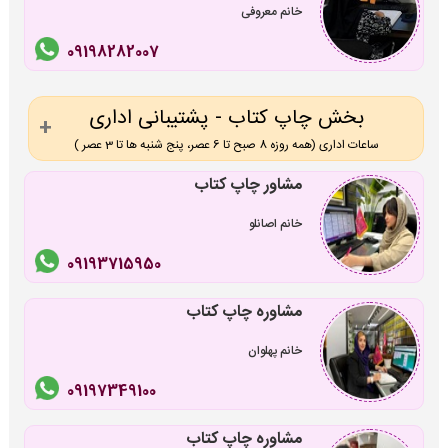
خانم معروفی
09198282007
بخش چاپ کتاب - پشتیبانی اداری
ساعات اداری (همه روزه 8 صبح تا 6 عصر، پنج شنبه ها تا 3 عصر )
مشاور چاپ کتاب
خانم اصانلو
09193715950
مشاوره چاپ کتاب
خانم پهلوان
09197349100
مشاوره چاپ کتاب