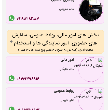
خانم معروفی
09198282007
بخش های امور مالی، روابط عمومی، سفارش
های حضوری، امور نمایندگی ها و استخدام
ساعات اداری (همه روزه 8 صبح تا 6 عصر، پنج شنبه ها تا 3 عصر )
امور مالی
خانم شایگان
09199398916
روابط عمومی
آقای شیردل