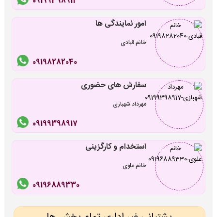
09199398913
امور نمایندگی ها
خانم قبادی
09198282040
سفارش های حضوری
مهرداد شهبازی
09199398917
استخدام و کارگزینی
خانم علوی
09196889330