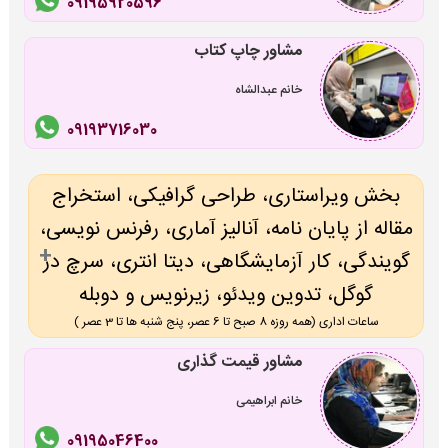
09195920596
مشاور چاپ کتاب
خانم عبدالشاه
09193716030
بخش ویراستاری، طراحی گرافیکی، استخراج
مقاله از پایان نامه، آنالیز آماری، رفرنس نویسی،
گویندگی، کار آزمایشگاهی، دیتا انتری، سرچ در
گوگل، تدوین ویدئو، زیرنویس و دوبله
ساعات اداری (همه روزه 8 صبح تا 6 عصر، پنج شنبه ها تا 3 عصر )
مشاور قیمت گذاری
خانم ابراهیمی
09195046400