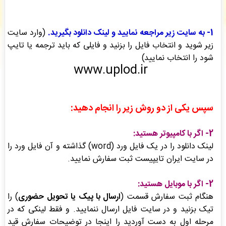
نمایندگی پاشنا
: سفارش تایپ، صفحه آرایی شما ثبت شد به زودی توسط اپراتور بررسی خواهد
شد. -
( شنبه ۰۵/۰۵/۱۷ ۲۱:۳۷:۴۸)
سودابه افتخاري
: فاکتور نهایی برای سفارش تایپ، صفحه آرایی شما صادر گردید برای دریافت
1- به سایت زیر مراجعه نمایید و لینک دانلود بگیرید.
(وارد سایت
سفارش خود اقدام نمایید. -
( شنبه ۰۵/۰۵/۱۷ ۲۱:۳۵:۴۰)
زیر شوید و انتخاب فایل را بزنید و فایلی که باید ترجمه یا تایپ
جعفر نیازی
: فاکتور نهایی برای سفارش تایپ، صفحه آرایی شما صادر گردید برای دریافت سفارش
خود اقدام نمایید. -
( شنبه ۰۵/۰۵/۱۷ ۲۱:۳۳:۵۶)
شود را انتخاب نمایید)
www.uplod.ir
سپس یکی از دو روش زیر را انجام دهید:
2- اگر با کامپیوتر هستید:
لینک دانلود را در یک فایل ورد (word) گذاشته و آن فایل ورد را
در سایت ایران تایپیست ثبت سفارش نمایید.
2- اگر با موبایل هستید:
هنگام ثبت سفارش قسمت (
ارسال با پیک یا تحویل حضوری
) را
تیک بزنید و در سایت فایل ارسال ننمایید. و فقط لینکی که در
مرحله اول به دست آوردید را اینجا در توضیحات سفارش قید