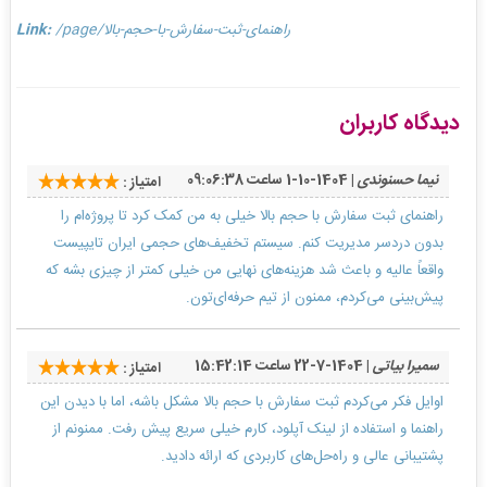
/page/راهنمای-ثبت-سفارش-با-حجم-بالا
Link:
دیدگاه کاربران
نیما حسنوندی
| 1404-10-1 ساعت 09:06:38
امتیاز :
راهنمای ثبت سفارش با حجم بالا خیلی به من کمک کرد تا پروژه‌ام را
بدون دردسر مدیریت کنم. سیستم تخفیف‌های حجمی ایران تایپیست
واقعاً عالیه و باعث شد هزینه‌های نهایی من خیلی کمتر از چیزی بشه که
پیش‌بینی می‌کردم، ممنون از تیم حرفه‌ای‌تون.
سمیرا بیاتی
| 1404-7-22 ساعت 15:42:14
امتیاز :
اوایل فکر می‌کردم ثبت سفارش با حجم بالا مشکل باشه، اما با دیدن این
راهنما و استفاده از لینک آپلود، کارم خیلی سریع پیش رفت. ممنونم از
پشتیبانی عالی و راه‌حل‌های کاربردی که ارائه دادید.