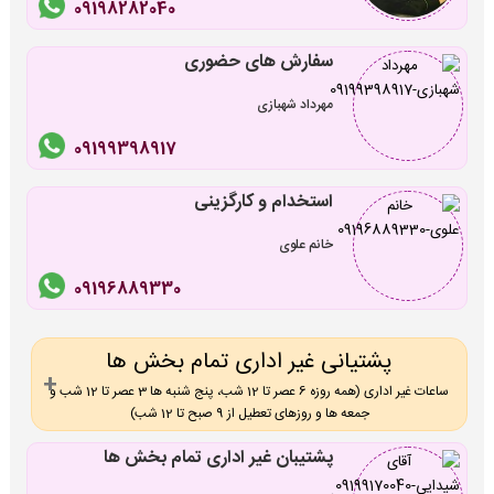
09198282040
سفارش های حضوری
مهرداد شهبازی
09199398917
استخدام و کارگزینی
خانم علوی
09196889330
پشتیانی غیر اداری تمام بخش ها
ساعات غیر اداری (همه روزه 6 عصر تا 12 شب، پنج شنبه ها 3 عصر تا 12 شب و
جمعه ها و روزهای تعطیل از 9 صبح تا 12 شب)
پشتیبان غیر اداری تمام بخش ها