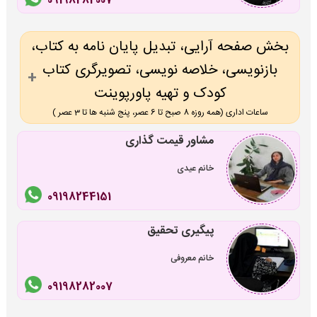
09198282007
بخش صفحه آرایی، تبدیل پایان نامه به کتاب،
بازنویسی، خلاصه نویسی، تصویرگری کتاب
کودک و تهیه پاورپوینت
ساعات اداری (همه روزه 8 صبح تا 6 عصر، پنج شنبه ها تا 3 عصر )
مشاور قیمت گذاری
خانم عیدی
09198244151
پیگیری تحقیق
خانم معروفی
09198282007