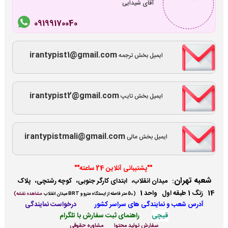
آقای شیدایی
09199170040
irantypist1@gmail.com
ایمیل بخش ترجمه
irantypist2@gmail.com
ایمیل بخش تایپ
irantypistmali@gmail.com
ایمیل بخش مالی
""پشتیبانی آنلاین 24 ساعته""
شعبه تهران
:
میدان انقلاب، ابتدای کارگر جنوبی، کوچه رشتچی، پلاک
14 زنگ 1 طبقه اول واحد 1
(
50 متر فاصله از ایستگاه مترو و BRT میدان انقلاب
مشاهده نقشه)
آدرس شعب و نمایندگی ها
ی سراسر کشور
درخواست نمایندگی
قیچی
راهنمای ثبت سفارش با تلگرام
سفارش تولید محتوا
مشاوره حقوقی