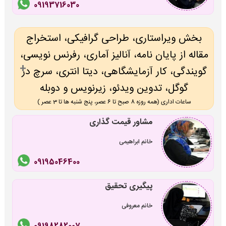
09193716030
بخش ویراستاری، طراحی گرافیکی، استخراج
مقاله از پایان نامه، آنالیز آماری، رفرنس نویسی،
گویندگی، کار آزمایشگاهی، دیتا انتری، سرچ در
گوگل، تدوین ویدئو، زیرنویس و دوبله
ساعات اداری (همه روزه 8 صبح تا 6 عصر، پنج شنبه ها تا 3 عصر )
مشاور قیمت گذاری
خانم ابراهیمی
09195046400
پیگیری تحقیق
خانم معروفی