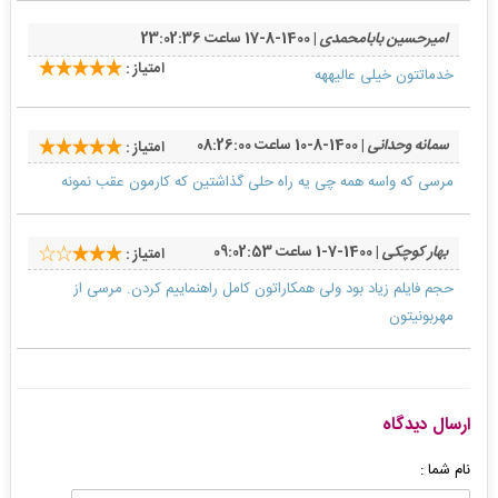
امیرحسین بابامحمدی
| 1400-8-17 ساعت 23:02:36
امتیاز :
خدماتتون خیلی عالیههه
سمانه وحدانی
| 1400-8-10 ساعت 08:26:00
امتیاز :
مرسی که واسه همه چی یه راه حلی گذاشتین که کارمون عقب نمونه
بهار کوچکی
| 1400-7-1 ساعت 09:02:53
امتیاز :
حجم فایلم زیاد بود ولی همکاراتون کامل راهنماییم کردن. مرسی از
مهربونیتون
ارسال دیدگاه
نام شما :