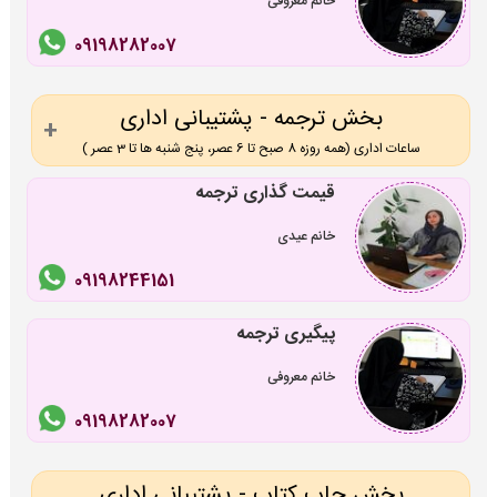
خانم معروفی
09198282007
بخش ترجمه - پشتیبانی اداری
ساعات اداری (همه روزه 8 صبح تا 6 عصر، پنج شنبه ها تا 3 عصر )
قیمت گذاری ترجمه
خانم عیدی
09198244151
پیگیری ترجمه
خانم معروفی
09198282007
بخش چاپ کتاب - پشتیبانی اداری