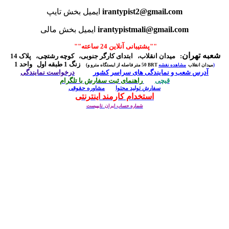
irantypist2@gmail.com
ایمیل بخش تایپ
irantypistmali@gmail.com
ایمیل بخش مالی
""پشتیبانی آنلاین 24 ساعته""
شعبه تهران
:
میدان انقلاب، ابتدای کارگر جنوبی، کوچه رشتچی، پلاک 14
زنگ 1 طبقه اول واحد 1
مشاهده نقشه)
50 متر فاصله از ایستگاه مترو و BRT میدان انقلاب
(
آدرس شعب و نمایندگی ها
ی سراسر کشور
درخواست نمایندگی
قیچی
راهنمای ثبت سفارش با تلگرام
سفارش تولید محتوا
مشاوره حقوقی
استخدام کارمند اینترنتی
شماره حساب ایران تایپیست