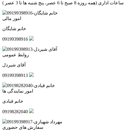
ساعات اداری (همه روزه 8 صبح تا 6 عصر، پنج شنبه ها تا 3 عصر )
امور مالی
خانم شایگان
09199398916
روابط عمومی
آقای شیردل
09199398913
امور نمایندگی ها
خانم قبادی
09198282040
سفارش های حضوری