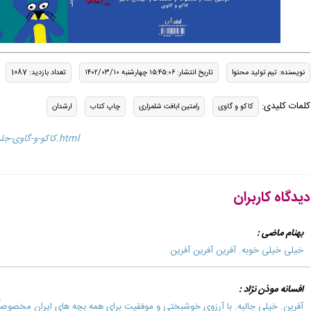
نویسنده: تیم تولید محتوا
تاریخ انتشار: ۱۵:۴۵:۰۶ چهارشنبه ۱۴۰۲/۰۳/۱۰
تعداد بازدید: 1087
کلمات کلیدی:
کاکو و گاوی
رامتین ابافت شلمزاری
چاپ کتاب
ارشدان
/news/کاکو-و-گاوی-جلد-دوم-(-ماموریت-کارآگاهی-)6.html
دیدگاه کاربران
بهنام ماضی :
خیلی خیلی خوبه. آفرین آفرین آفرین
افسانه موذن نژاد :
آفرین. خیلی جالبه. با آرزوی خوشبختی و موفقیت برای همه بچه های ایران مخصوصاً 