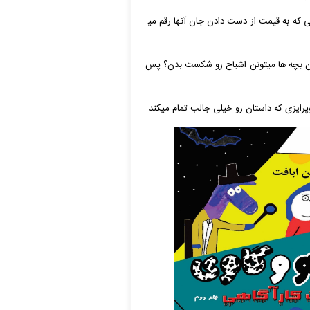
_ با آمدن کاک اتفاق های جالب و هیجان انگیزی داستان را خواندنی­ تر می­کند اتفاق­هایی که به قیمت از دست دادن جان آن­ها رقم می­
ین بچه ­ها میتونن اشباح رو شکست بدن؟ پس
پرایزی که داستان رو خیلی جالب تمام می­کند.