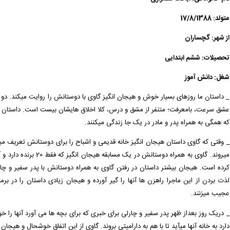
ا صادر گردید برای دریافت سفارش خود اقدام نمایید. -
( جمعه ۰۵/۰۵/۱۶ ۱۵:۲۰:۳۳)
متولد: 17/8/1388
( جمعه ۰۵/۰۵/۱۶ ۱۵:۲۰:۱۱)
از شهر: گچساران
ودی توسط اپراتور بررسی خواهد شد. -
( جمعه ۰۵/۰۵/۱۶ ۱۶:۴۴:۳۸)
تحصیلات: ششم ابتدایی
 اپراتور بررسی خواهد شد. -
( جمعه ۰۵/۰۵/۱۶ ۱۶:۲۴:۰۸)
شغل: دانش آموز
( جمعه ۰۵/۰۵/۱۶ ۱۶:۱۶:۱۴)
_ داستان ما روزهای بسیار خوش و هیجان انگیز گاوی با دوستانش را روایت می­کند. دو دو
عشق سرعت، بامعرفت؛ متنفر از مشق و درس، کلا اخلاق­ هایشان بیست است. داستان م
که همگی به همراه پدر و مادر در یک جا زندگی می­کنند.
_ وقتی که گاوی داستان هیجان انگیز خانه قدیمی و اشباح را برای دوستانش تعریف می­کن
می­روند. گاوی به همراه دوستا
کرده است. هیجان بیشتر داستان در رفتن گاوی به همراه دوستانش با پدر سفیر و چ
لذت بردن از این ماجرا راهزن ها آن­ها را گیر آورده و هیجان زیادی داستان را در برم
عجیب می­­زنند.­
_ دریک روز بعداز ظهر پدر سفیر و چارلی برای خبری که برای بچه­ ها می ­آورد آن­ها را
دارد به خانه­ آن­ها می­آید تا با هم به دارامیتی بروند. گاوی از این اتفاق خوشحال و هیجا