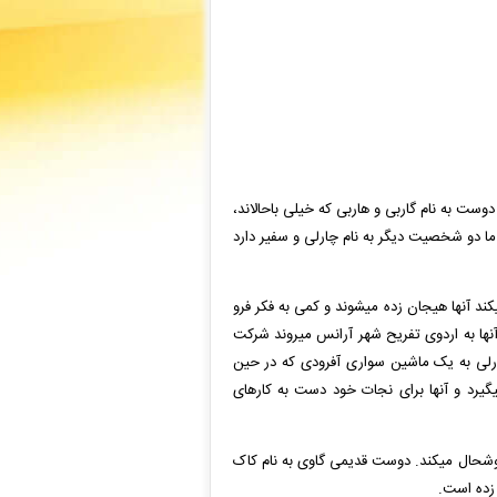
ست به­ نام گاربی و هاربی که خیلی باحال­اند،
ا دو شخصیت دیگر به نام چارلی و سفیر دارد
د آن­ها هیجان زده می­شوند و کمی به فکر فرو
نش در یک مسابقه هیجان انگیز که فقط 20 برنده دارد و آن­ها به اردوی تفریح شهر آرانس می­روند شرکت
ارلی به یک ماشین سواری آفرودی که در حین
یگیرد و آن­ها برای نجات خود دست به کار­های
 خوشحال می­کند. دوست قدیمی گاوی به­ نام کاک
ن زده است.