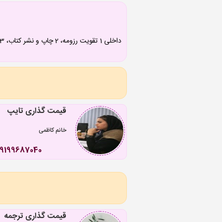
قیمت گذاری تایپ
خانم کاظمی
09199687040
قیمت گذاری ترجمه