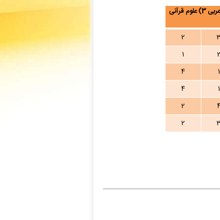
زبان عمومی و تخصصی 2) زبان عربی 3) علوم قرآنی
2
1
4
1
4
1
2
2