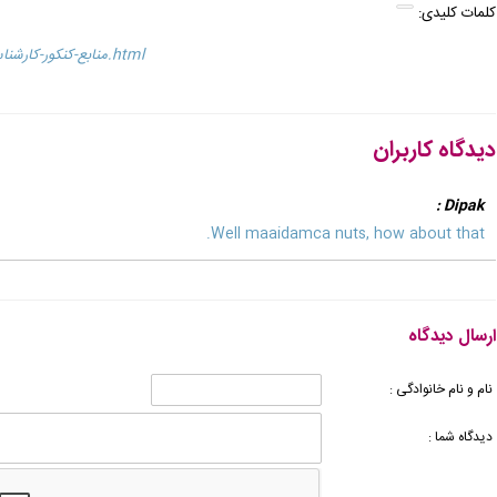
کلمات کلیدی:
/news/منابع-کنکور-کارشناسی-ارشد-علوم-قرآن-و-حدیث7.html
دیدگاه کاربران
Dipak :
Well maaidamca nuts, how about that.
ارسال دیدگاه
نام و نام خانوادگی :
دیدگاه شما :