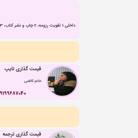
قیمت گذاری تایپ
خانم کاظمی
09199687040
قیمت گذاری ترجمه