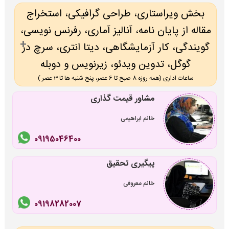
بخش ویراستاری، طراحی گرافیکی، استخراج
مقاله از پایان نامه، آنالیز آماری، رفرنس نویسی،
گویندگی، کار آزمایشگاهی، دیتا انتری، سرچ در
گوگل، تدوین ویدئو، زیرنویس و دوبله
ساعات اداری (همه روزه 8 صبح تا 6 عصر، پنج شنبه ها تا 3 عصر )
مشاور قیمت گذاری
خانم ابراهیمی
09195046400
پیگیری تحقیق
خانم معروفی
09198282007