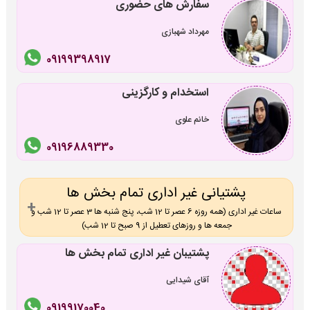
سفارش های حضوری
مهرداد شهبازی
09199398917
استخدام و کارگزینی
خانم علوی
09196889330
پشتیانی غیر اداری تمام بخش ها
ساعات غیر اداری (همه روزه 6 عصر تا 12 شب، پنج شنبه ها 3 عصر تا 12 شب و
جمعه ها و روزهای تعطیل از 9 صبح تا 12 شب)
پشتیبان غیر اداری تمام بخش ها
آقای شیدایی
09199170040