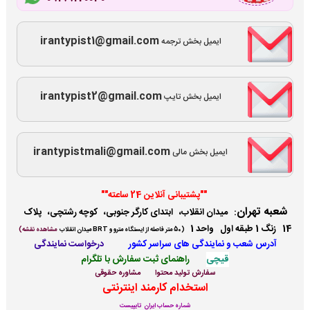
irantypist1@gmail.com
ایمیل بخش ترجمه
irantypist2@gmail.com
ایمیل بخش تایپ
irantypistmali@gmail.com
ایمیل بخش مالی
""پشتیبانی آنلاین 24 ساعته""
شعبه تهران
:
میدان انقلاب، ابتدای کارگر جنوبی، کوچه رشتچی، پلاک
14 زنگ 1 طبقه اول واحد 1
(
50 متر فاصله از ایستگاه مترو و BRT میدان انقلاب
مشاهده نقشه)
آدرس شعب و نمایندگی ها
ی سراسر کشور
درخواست نمایندگی
قیچی
راهنمای ثبت سفارش با تلگرام
سفارش تولید محتوا
مشاوره حقوقی
استخدام کارمند اینترنتی
شماره حساب ایران تایپیست