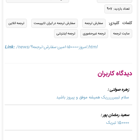
تعداد بازدید: 907
کلمات کلیدی:
سفارش ترجمه
سفارش ترجمه در ایران تایپیست
ترجمه انلاین
سایت ترجمه
ترجمه غیرحضوری
ترجمه اینترنتی
/news/امروز-١٥٠٠٠٠-امين-سفارش-ترجمه9.html
Link:
دیدگاه کاربران
زهره صولتی :
سلام تبببررررریک همیشه موفق و پیروز باشید
سعید رمضان پور :
150000 تبریک