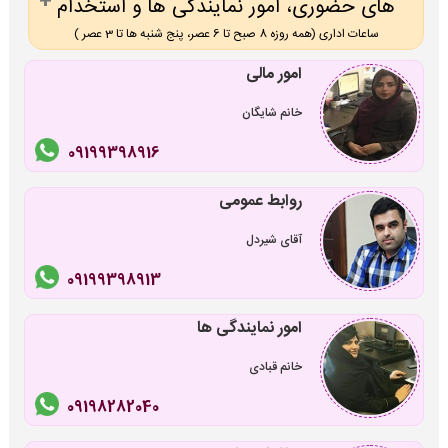
های حضوری، امور نمایندگی ها و استخدام
ساعات اداری (همه روزه 8 صبح تا 6 عصر، پنج شنبه ها تا 3 عصر )
امور مالی
خانم شایگان
09199398916
روابط عمومی
آقای شیردل
09199398913
امور نمایندگی ها
خانم قبادی
09198282040