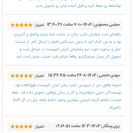
نوشته‌ها رو حفظ کنید و فایل آماده چاپ رو تحویل بدید.
مجتبی محمودی
| 1404-10-7 ساعت 13:40:27
امتیاز :
راهنمای ثبت سفارش تایپ رمان در سایت شما بسیار واضح و کاربردی
بود و به من کمک کرد تا بدون سردرگمی فایلم را ارسال کنم. از سرعت
عمل و برخورد خوب تیم پشتیبانی ایران تایپیست در مراحل ثبت و
تحویل کار بسیار سپاسگزارم، واقعاً خیالم بابت امنیت متنم راحت شد.
مهدی حاجتی
| 1404-8-26 ساعت 15:36:45
امتیاز :
تجربه واقعی من از سرویس تایپ رمان ایران تایپیست فوق‌العاده بود.
نویسندگان خیلی حرفه‌ای‌اند و کار در زمان توافقی تحویل داده شد. فقط
دوست داشتم گزینه بازبینی بیشتری وجود داشته باشه، ولی در کل کاملاً
راضی‌ام.
پری رستگار
| 1404-3-12 ساعت 09:16:51
امتیاز :