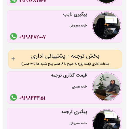
09199687040
پیگیری تایپ
خانم معروفی
09198282007
بخش ترجمه - پشتیبانی اداری
ساعات اداری (همه روزه 8 صبح تا 6 عصر، پنج شنبه ها تا 3 عصر )
قیمت گذاری ترجمه
خانم عیدی
09198244151
پیگیری ترجمه
خانم معروفی