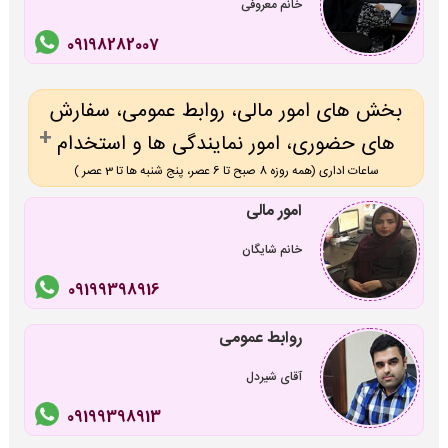
خانم معروفی
09198282007
بخش های امور مالی، روابط عمومی، سفارش
های حضوری، امور نمایندگی ها و استخدام
ساعات اداری (همه روزه 8 صبح تا 6 عصر، پنج شنبه ها تا 3 عصر )
امور مالی
خانم شایگان
09199398916
روابط عمومی
آقای شیردل
09199398913