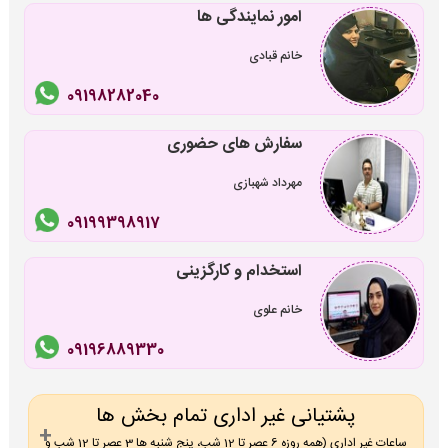
امور نمایندگی ها
خانم قبادی
09198282040
سفارش های حضوری
مهرداد شهبازی
09199398917
استخدام و کارگزینی
خانم علوی
09196889330
پشتیانی غیر اداری تمام بخش ها
ساعات غیر اداری (همه روزه 6 عصر تا 12 شب، پنج شنبه ها 3 عصر تا 12 شب و