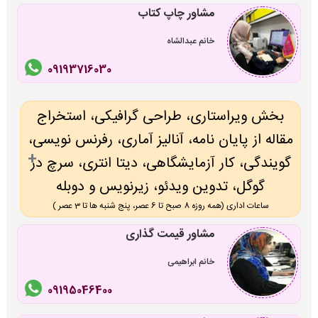
مشاور چاپ کتاب
خانم عبدالشاه
09193716030
بخش ویراستاری، طراحی گرافیکی، استخراج
مقاله از پایان نامه، آنالیز آماری، رفرنس نویسی،
گویندگی، کار آزمایشگاهی، دیتا انتری، سرچ در
گوگل، تدوین ویدئو، زیرنویس و دوبله
ساعات اداری (همه روزه 8 صبح تا 6 عصر، پنج شنبه ها تا 3 عصر )
مشاور قیمت گذاری
خانم ابراهیمی
09195046400