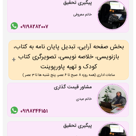
پیگیری تحقیق
خانم معروفی
09198282007
بخش صفحه آرایی، تبدیل پایان نامه به کتاب،
بازنویسی، خلاصه نویسی، تصویرگری کتاب
کودک و تهیه پاورپوینت
ساعات اداری (همه روزه 8 صبح تا 6 عصر، پنج شنبه ها تا 3 عصر )
مشاور قیمت گذاری
خانم عیدی
09198244151
پیگیری تحقیق