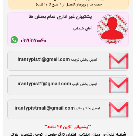
جمعه ها و روزهای تعطیل از 9 صبح تا 12 شب)
پشتیبان غیر اداری تمام بخش ها
آقای شیدایی
09199170040
irantypist1@gmail.com
ایمیل بخش ترجمه
irantypist2@gmail.com
ایمیل بخش تایپ
irantypistmali@gmail.com
ایمیل بخش مالی
""پشتیبانی آنلاین 24 ساعته""
شعبه تهران
:
میدان انقلاب، ابتدای کارگر جنوبی، کوچه رشتچی، پلاک