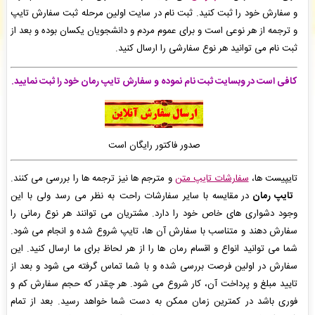
فاطمه صادقلو
: سفارش ویراستاری ادبی شما بررسی و پیش فاکتور برای شما صادر گردید. -
( جمعه
و سفارش خود را ثبت کنید. ثبت نام در سایت اولین مرحله ثبت سفارش تایپ
۰۵/۰۵/۱۶ ۱۵:۰۴:۲۲)
و ترجمه از هر نوعی است و برای عموم مردم و دانشجویان یکسان بوده و بعد از
فاطمه صادقلو
: سفارش ویراستاری ادبی شما ثبت شد به زودی توسط اپراتور بررسی خواهد شد. -
(
ثبت نام می توانید هر نوع سفارشی را ارسال کنید.
جمعه ۰۵/۰۵/۱۶ ۱۴:۵۳:۲۱)
امیر باخدا
: فاکتور نهایی برای سفارش تایپ، صفحه آرایی شما صادر گردید برای دریافت سفارش
خود اقدام نمایید. -
( جمعه ۰۵/۰۵/۱۶ ۱۴:۳۵:۴۸)
کافی است در وبسایت ثبت نام نموده و سفارش تایپ رمان
خود را ثبت نمایید.
صدور فاکتور رایگان است
تایپیست ها،
سفارشات تایپ متن
و مترجم ها نیز ترجمه ها را بررسی می کنند.
تایپ رمان
در مقایسه با سایر سفارشات راحت به نظر می رسد ولی با این
وجود دشواری های خاص خود را دارد. مشتریان می توانند هر نوع رمانی را
سفارش دهند و متناسب با سفارش آن ها، تایپ شروع شده و انجام می شود.
شما می توانید انواع و اقسام رمان ها را از هر لحاظ برای ما ارسال کنید. این
سفارش در اولین فرصت بررسی شده و با شما تماس گرفته می شود و بعد از
تایید مبلغ و پرداخت آن، کار شروع می شود. هر چقدر که حجم سفارش کم و
فوری باشد در کمترین زمان ممکن به دست شما خواهد رسید. بعد از تمام