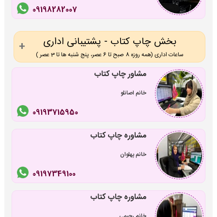
09198282007
بخش چاپ کتاب - پشتیبانی اداری
ساعات اداری (همه روزه 8 صبح تا 6 عصر، پنج شنبه ها تا 3 عصر )
مشاور چاپ کتاب
خانم اصانلو
09193715950
مشاوره چاپ کتاب
خانم پهلوان
09197349100
مشاوره چاپ کتاب
خانم رحیمی