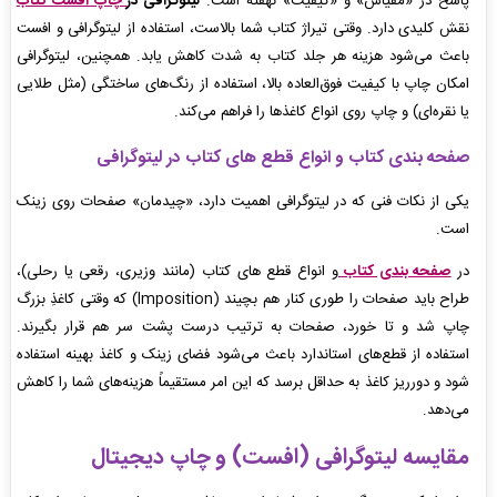
پاسخ در «مقیاس» و «کیفیت» نهفته است.
لیتوگرافی در
چاپ افست کتاب
نقش کلیدی دارد. وقتی تیراژ کتاب شما بالاست، استفاده از لیتوگرافی و افست
باعث می‌شود هزینه هر جلد کتاب به شدت کاهش یابد. همچنین، لیتوگرافی
امکان چاپ با کیفیت فوق‌العاده بالا، استفاده از رنگ‌های ساختگی (مثل طلایی
یا نقره‌ای) و چاپ روی انواع کاغذها را فراهم می‌کند.
صفحه بندی کتاب و انواع قطع های کتاب در لیتوگرافی
یکی از نکات فنی که در لیتوگرافی اهمیت دارد، «چیدمان» صفحات روی زینک
است.
در
صفحه بندی کتاب
و انواع قطع های کتاب (مانند وزیری، رقعی یا رحلی)،
طراح باید صفحات را طوری کنار هم بچیند (Imposition) که وقتی کاغذِ بزرگ
چاپ شد و تا خورد، صفحات به ترتیب درست پشت سر هم قرار بگیرند.
استفاده از قطع‌های استاندارد باعث می‌شود فضای زینک و کاغذ بهینه استفاده
شود و دورریز کاغذ به حداقل برسد که این امر مستقیماً هزینه‌های شما را کاهش
می‌دهد.
مقایسه لیتوگرافی (افست) و چاپ دیجیتال