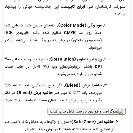
نسوزند، کارشناسان فنی
ایران تایپیست
این چک‌لیست حیاتی را پیشنهاد
می‌کنند:
مود رنگی (Color Mode):
اطمینان حاصل کنید که فایل شما
حتماً روی مد
CMYK
تنظیم شده باشد. فایل‌های RGB
(مخصوص مانیتور) در چاپ تغییر رنگ شدید می‌دهند و کدر
می‌شوند.
رزولوشن تصاویر (Resolution):
تمام تصاویر باید حداقل
300
DPI
باشند. رزولوشن‌های وب (72 DPI) در چاپ افست
شطرنجی و تار دیده می‌شوند.
حاشیه برش (Bleed):
اگر طرح یا عکس شما تا لبه کاغذ
می‌رسد، باید ۳ تا ۵ میلی‌متر
حاشیه برش (Bleed)
در نظر
بگیرید تا پس از برش کاغذ، لبه‌های سفید ناخواسته ایجاد نشود.
حاشیه امن (Safe Zone):
متون و لوگوها باید حداقل ۵ تا ۷ میلی‌متر
از لبه‌های کاغذ فاصله داشته باشند تا در برش حذف نشوند.