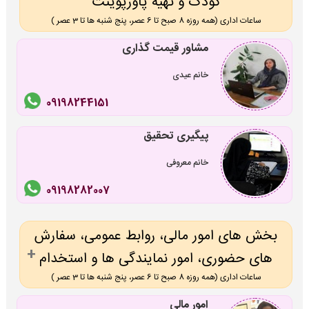
کودک و تهیه پاورپوینت
ساعات اداری (همه روزه 8 صبح تا 6 عصر، پنج شنبه ها تا 3 عصر )
مشاور قیمت گذاری
خانم عیدی
09198244151
پیگیری تحقیق
خانم معروفی
09198282007
بخش های امور مالی، روابط عمومی، سفارش
های حضوری، امور نمایندگی ها و استخدام
ساعات اداری (همه روزه 8 صبح تا 6 عصر، پنج شنبه ها تا 3 عصر )
امور مالی