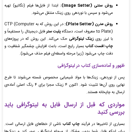
روش سنتی (Image Setter):
ابتدا از فایل‌ها فیلم (نگاتیو) تهیه
می‌شود و سپس با نوردهی روی زینک منتقل می‌شود.
روش مدرن (Plate Setter):
در این روش که به CTP (Computer
to Plate) معروف است، دستگاه
پلیت ستر
فایل دیجیتال را مستقیماً و
با لیزر روی
زینک لیتوگرافی
حک می‌کند. این روش که در پروژه‌های
چاپ افست کتاب
بسیار رایج است، باعث افزایش چشمگیر شفافیت و
دقت چاپ می‌شود (زیرا مرحله واسطه‌ای فیلم حذف می‌شود).
ظهور و آماده‌سازی کتاب
در لیتوگرافی
پس از نوردهی، زینک‌ها با مواد شیمیایی مخصوص شسته می‌شوند تا طرح
نهایی روی آن‌ها تثبیت شود. اکنون ۴ زینک مجزا برای ۴ رنگ اصلی آماده‌ی
ارسال به چاپخانه هستند.
مواردی که قبل از ارسال فایل به لیتوگرافی باید
بررسی کنید
بسیاری از تاخیرها در فرآیند
چاپ کتاب
ناشی از خطاهای فایل ارسالی است.
برای اینکه فایل شما بدون مشکل از مرحله لیتوگرافی عبور کند و زینک‌ها