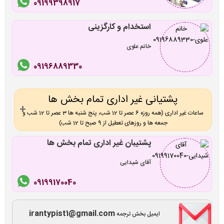
09199398917
استخدام و کارگزینی
خانم علوی
09196889330
پشتیانی غیر اداری تمام بخش ها
ساعات غیر اداری (همه روزه 6 عصر تا 12 شب، پنج شنبه ها 3 عصر تا 12 شب و
جمعه ها و روزهای تعطیل از 9 صبح تا 12 شب)
پشتیبان غیر اداری تمام بخش ها
آقای شیدایی
09199170040
irantypist1@gmail.com
ایمیل بخش ترجمه