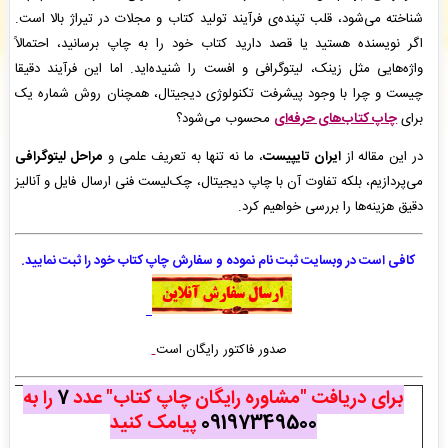
م ستاری
: سفارش خلاصه نویسی پایان نامه شما بررسی و پیش فاکتور برای شما صادر گردید. -
(
شناخته می‌شود، قلب تپنده‌ی فرآیند تولید کتاب و مجلات در تیراژ بالا است.
شنبه ۰۵/۰۵/۱۷ ۱۶:۵۰:۴۵)
اگر نویسنده هستید یا قصد دارید کتاب خود را به چاپ برسانید، احتمالاً
ایران تایپیست. شعبه انقلاب
: سفارش تایپ، صفحه آرایی شما ثبت شد به زودی توسط اپراتور
واژه‌هایی مثل زینک، لیتوگرافی و افست را شنیده‌اید. اما این فرآیند دقیقا
بررسی خواهد شد. -
( شنبه ۰۵/۰۵/۱۷ ۱۶:۴۸:۴۳)
چیست و چرا با وجود پیشرفت تکنولوژی دیجیتال، همچنان روش شماره یک
یونس امین زاده
: سفارش تهیه پاورپوینت از مقاله شما بررسی و پیش فاکتور برای شما صادر
گردید. -
( شنبه ۰۵/۰۵/۱۷ ۱۶:۴۸:۳۱)
برای
چاپ کتاب‌های حرفه‌ای
محسوب می‌شود؟
در این مقاله از
ایران تایپیست
، ما نه تنها به تعریف علمی و
مراحل لیتوگرافی
می‌پردازیم، بلکه تفاوت آن با چاپ دیجیتال، چک‌لیست فنی ارسال فایل و آنالیز
دقیق هزینه‌ها را بررسی خواهیم کرد.
کافی است در وبسایت ثبت نام
نموده
و سفارش چاپ کتاب خود را ثبت نمایید.
صدور فاکتور رایگان است
برای دریافت "مشاوره رایگان چاپ کتاب" عدد
7
را به
09197349500
پیامک کنید