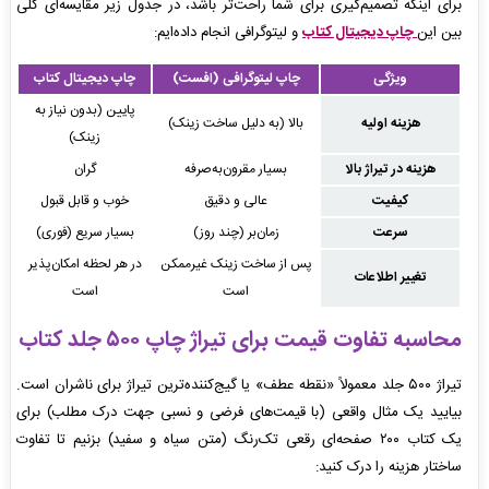
برای اینکه تصمیم‌گیری برای شما راحت‌تر باشد، در جدول زیر مقایسه‌ای کلی
بین این
چاپ دیجیتال کتاب
و لیتوگرافی انجام داده‌ایم:
ویژگی
چاپ لیتوگرافی (افست)
چاپ دیجیتال کتاب
پایین (بدون نیاز به
هزینه اولیه
بالا (به دلیل ساخت زینک)
زینک)
هزینه در تیراژ بالا
بسیار مقرون‌به‌صرفه
گران
کیفیت
عالی و دقیق
خوب و قابل قبول
سرعت
زمان‌بر (چند روز)
بسیار سریع (فوری)
پس از ساخت زینک غیرممکن
در هر لحظه امکان‌پذیر
تغییر اطلاعات
است
است
محاسبه تفاوت قیمت برای تیراژ چاپ ۵۰۰ جلد کتاب
تیراژ ۵۰۰ جلد معمولاً «نقطه عطف» یا گیج‌کننده‌ترین تیراژ برای ناشران است.
بیایید یک مثال واقعی (با قیمت‌های فرضی و نسبی جهت درک مطلب) برای
یک کتاب ۲۰۰ صفحه‌ای رقعی تک‌رنگ (متن سیاه و سفید) بزنیم تا تفاوت
ساختار هزینه را درک کنید: