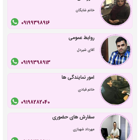
خانم شایگان
09199398916
روابط عمومی
آقای شیردل
09199398913
امور نمایندگی ها
خانم قبادی
09198282040
سفارش های حضوری
مهرداد شهبازی